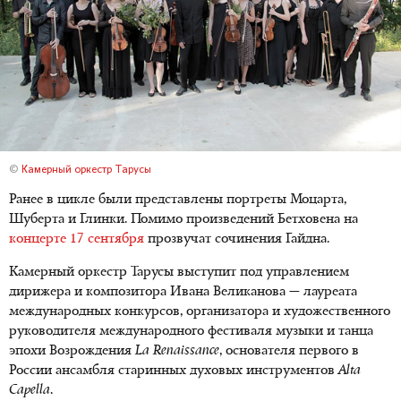
©
Камерный оркестр Тарусы
Ранее в цикле были представлены портреты Моцарта,
Шуберта и Глинки. Помимо произведений Бетховена на
концерте 17 сентября
прозвучат сочинения Гайдна.
Камерный оркестр Тарусы выступит под управлением
дирижера и композитора Ивана Великанова — лауреата
международных конкурсов, организатора и художественного
руководителя международного фестиваля музыки и танца
эпохи Возрождения
La Renaissance
, основателя первого в
России ансамбля старинных духовых инструментов
Alta
Capella
.