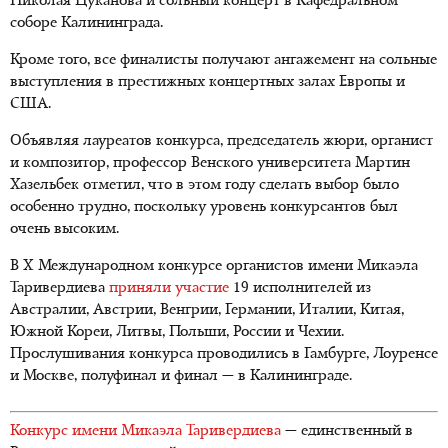
Николая Цуканова и сольный концерт в Кафедральном
соборе Калининграда.
Кроме того, все финалисты получают ангажемент на сольные
выступления в престижных концертных залах Европы и
США.
Объявляя лауреатов конкурса, председатель жюри, органист
и композитор, профессор Венского университета Мартин
Хазельбек отметил, что в этом году сделать выбор было
особенно трудно, поскольку уровень конкурсантов был
очень высоким.
В X Международном конкурсе органистов имени Микаэла
Таривердиева
приняли участие
19 исполнителей из
Австралии, Австрии, Венгрии, Германии, Италии, Китая,
Южной Кореи, Литвы, Польши, России и Чехии.
Прослушивания конкурса проводились в Гамбурге, Лоуренсе
и Москве, полуфинал и финал — в Калининграде.
Конкурс имени Микаэла Таривердиева
— единственный в