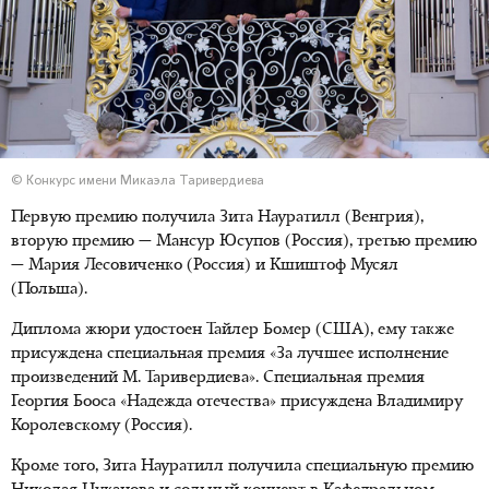
© Конкурс имени Микаэла Таривердиева
Первую премию получила Зита Науратилл (Венгрия),
вторую премию — Мансур Юсупов (Россия), третью премию
— Мария Лесовиченко (Россия) и Кшиштоф Мусял
(Польша).
Диплома жюри удостоен Тайлер Бомер (США), ему также
присуждена специальная премия «За лучшее исполнение
произведений М. Таривердиева». Специальная премия
Георгия Бооса «Надежда отечества» присуждена Владимиру
Королевскому (Россия).
Кроме того, Зита Науратилл получила специальную премию