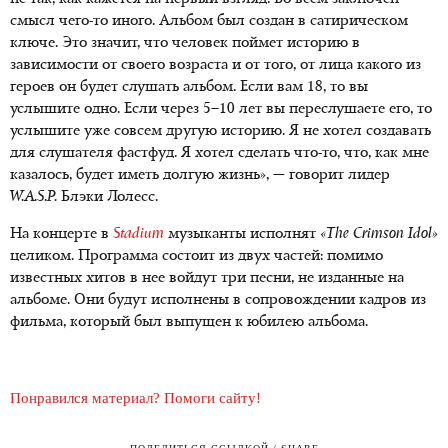
смысл чего-то иного. Альбом был создан в сатирическом
ключе. Это значит, что человек поймет историю в
зависимости от своего возраста и от того, от лица какого из
героев он будет слушать альбом. Если вам 18, то вы
услышите одно. Если через 5–10 лет вы переслушаете его, то
услышите уже совсем другую историю. Я не хотел создавать
для слушателя фастфуд. Я хотел сделать что-то, что, как мне
казалось, будет иметь долгую жизнь», — говорит лидер
W.A.S.P.
Блэки Лолесс.
На концерте в
Stadium
музыканты исполнят
«The Crimson Idol»
целиком. Программа состоит из двух частей: помимо
известных хитов в нее войдут три песни, не изданные на
альбоме. Они будут исполнены в сопровождении кадров из
фильма, который был выпущен к юбилею альбома.
Понравился материал? Помоги сайту!