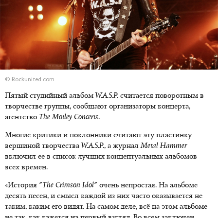
© Rockunited.com
Пятый студийный альбом
W.A.S.P.
считается поворотным в
творчестве группы, сообщают организаторы концерта,
агентство
The Motley Concerts
.
Многие критики и поклонники считают эту пластинку
вершиной творчества
W.A.S.P.
, а журнал
Metal Hammer
включил ее в список лучших концептуальных альбомов
всех времен.
«История
"The Crimson Idol"
очень непростая. На альбоме
десять песен, и смысл каждой из них часто оказывается не
таким, каким его видят. На самом деле, всё на этом альбоме
не так, как кажется на первый взгляд. Во всем заключен