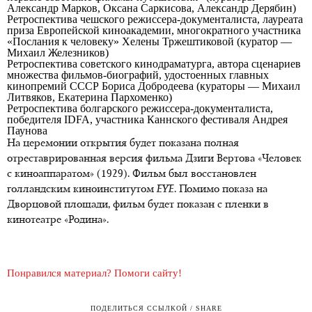
Александр Марков, Оксана Саркисова, Александр Дерябин)
Ретроспектива чешского режиссера-документалиста, лауреата
приза Европейской киноакадемии, многократного участника
«Послания к человеку» Хелены Тржештиковой (куратор —
Михаил Железников)
Ретроспектива советского кинодраматурга, автора сценариев
множества фильмов-биографий, удостоенных главных
кинопремий СССР Бориса Добродеева (кураторы — Михаил
Литвяков, Екатерина Пархоменко)
Ретроспектива болгарского режиссера-документалиста,
победителя
IDFA
, участника Каннского фестиваля Андрея
Паунова
На церемонии открытия будет показана полная
отреставрированная версия фильма Дзиги Вертова «Человек
с киноаппаратом» (1929). Фильм был восстановлен
голландским киноинститутом
EYE
. Помимо показа на
Дворцовой площади, фильм будет показан с пленки в
кинотеатре «Родина».
Понравился материал? Помоги сайту!
ПОДЕЛИТЬСЯ ССЫЛКОЙ / SHARE