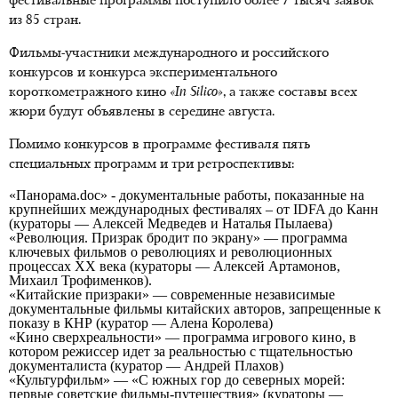
фестивальные программы поступило более 7 тысяч заявок
из 85 стран.
Фильмы-участники международного и российского
конкурсов и конкурса экспериментального
короткометражного кино
«In Silico»
, а также составы всех
жюри будут объявлены в середине августа.
Помимо конкурсов в программе фестиваля пять
специальных программ и три ретроспективы:
«Панорама.doc» - документальные работы, показанные на
крупнейших международных фестивалях – от
IDFA
до Канн
(кураторы — Алексей Медведев и Наталья Пылаева)
«Революция. Призрак бродит по экрану» — программа
ключевых фильмов о революциях и революционных
процессах XX века (кураторы — Алексей Артамонов,
Михаил Трофименков).
«Китайские призраки» — современные независимые
документальные фильмы китайских авторов, запрещенные к
показу в КНР (куратор — Алена Королева)
«Кино сверхреальности» — программа игрового кино, в
котором режиссер идет за реальностью с тщательностью
документалиста (куратор — Андрей Плахов)
«Культурфильм» — «С южных гор до северных морей:
первые советские фильмы-путешествия» (кураторы —