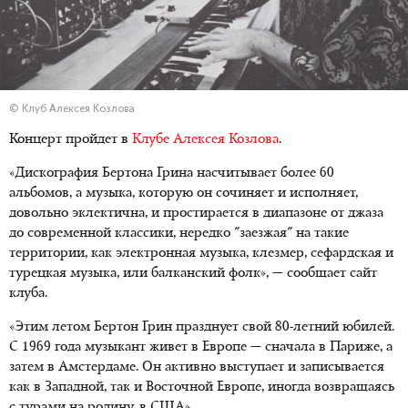
© Клуб Алексея Козлова
Концерт пройдет в
Клубе Алексея Козлова
.
«Дискография Бертона Грина насчитывает более 60
альбомов, а музыка, которую он сочиняет и исполняет,
довольно эклектична, и простирается в диапазоне от джаза
до современной классики, нередко "заезжая" на такие
территории, как электронная музыка, клезмер, сефардская и
турецкая музыка, или балканский фолк», — сообщает сайт
клуба.
«Этим летом Бертон Грин празднует свой 80-летний юбилей.
С 1969 года музыкант живет в Европе — сначала в Париже, а
затем в Амстердаме. Он активно выступает и записывается
как в Западной, так и Восточной Европе, иногда возвращаясь
с турами на родину, в США».