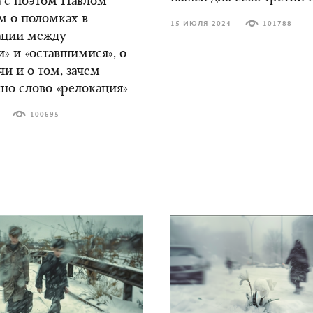
 с поэтом Павлом
м о поломках в
15 ИЮЛЯ 2024
101788
ции между
» и «оставшимися», о
чи и о том, зачем
но слово «релокация»
100695