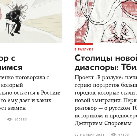
В РАЗЛУКЕ
ор c
Столицы ново
шимся
диаспоры: Тб
енко поговорила с
Проект «В разлуке» нач
 который
серию портретов боль
ьно остается в России:
городов, которые стали
это ему дает и каких
новой эмиграции. Пер
ует взамен
разговор — о русском Т
историком и продюсер
4
100383
Дмитрием Споровым
22 НОЯБРЯ 2024
97100