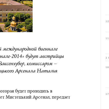
12
11
й международной биеннале
енале-2014» будут австрийцы
2 
Заксенхубер, комиссаром –
18
ецького Арсенала Наталья
оторая будет проходить в
17
анет Мистецький Арсенал, передает