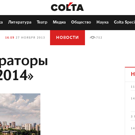
ка
Литература
Театр
Медиа
Общество
Наука
Colta Speci
НОВОСТИ
16:59
27 НОЯБРЯ 2013
752
ураторы
2014»
Н
11
14
3 
14