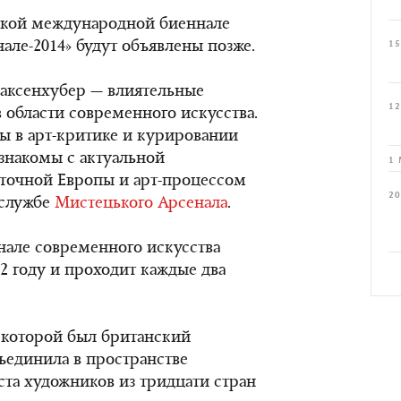
вской международной биеннале
але-2014» будут объявлены позже.
15
аксенхубер — влиятельные
12
области современного искусства.
 в арт-критике и курировании
знакомы с актуальной
1 
точной Европы и арт-процессом
20
-службе
Мистецького Арсенала
.
але современного искусства
12 году и проходит каждые два
 которой был британский
бъединила в пространстве
ста художников из тридцати стран