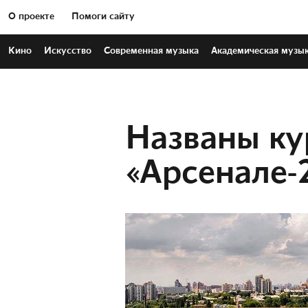
О проекте
Помоги сайту
Кино
Искусство
Современная
музыка
Академическая
музы
Названы к
«Арсенале-