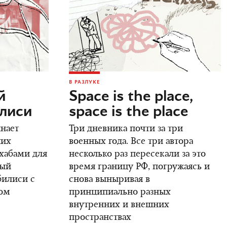
В РАЗЛУКЕ
й
Space is the place,
илиси
space is the place
инает
Три дневника почти за три
ших
военных года. Все три автора
 хабами для
несколько раз пересекали за это
вый
время границу РФ, погружаясь и
билиси с
снова выныривая в
ом
принципиально разных
внутренних и внешних
пространствах