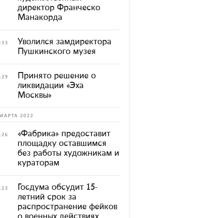
директор Франческо
Манакорда
Уволился замдиректора
:33
Пушкинского музея
Принято решение о
:29
ликвидации «Эха
Москвы»
МАРТА 2022
«Фабрика» предоставит
:26
площадку оставшимся
без работы художникам и
кураторам
Госдума обсудит 15-
:23
летний срок за
распространение фейков
о военных действиях