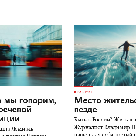
В РАЗЛУКЕ
 мы говорим,
Место жительс
речевой
везде
зиции
Быть в России? Жить в
Журналист Владимир 
Анна Лемиаль
нашел для себя третий 