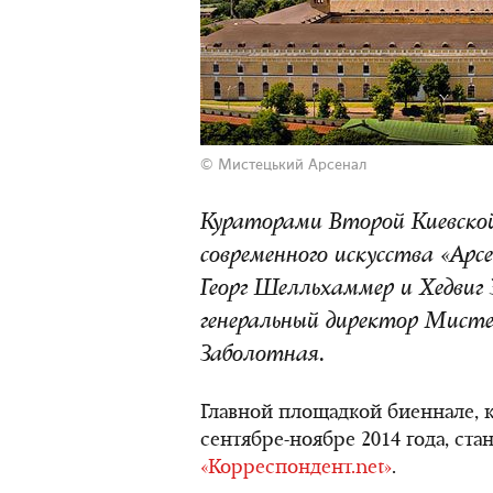
©
Мистецький Арсенал
Кураторами Второй Киевско
современного искусства «Арс
Георг Шелльхаммер и Хедвиг 
генеральный директор Мист
Заболотная.
Главной площадкой биеннале, к
сентябре-ноябре 2014 года, ст
«Корреспондент.net»
.