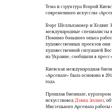
Тема и структура Второй Кие
современного искусства «Арсен
Георг Шелльхаммер и Хедвиг З
международные специалисты в 
Помимо большого опыта работы
художественных проектов они 
художественной ситуацией Вос
на Украине, сообщили в пресс
Киевская международная биенн
«Арсенале» была основана в 20
года.
Прошлая биеннале, куратором
искусствовед
Дэвид Эллиот
, о
Мистецького Арсенала работы 