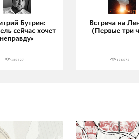
трий Бутрин:
Встреча на Ле
ель сейчас хочет
(Первые три ч
неправду»
180527
176575