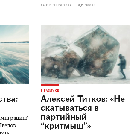
14 ОКТЯБРЯ 2024
98028
В РАЗЛУКЕ
тва:
Алексей Титков: «Не
скатываться в
партийный
 эмиграции?
“критмыш”»
Шведов
путь