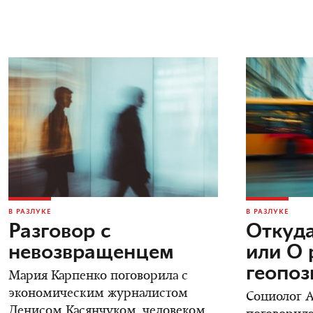
В РАЗЛУКЕ
В РАЗЛУКЕ
Разговор с
Откуда
невозвращенцем
или О 
геопо
Мария Карпенко поговорила с
экономическим журналистом
Социолог 
Денисом Касянчуком, человеком,