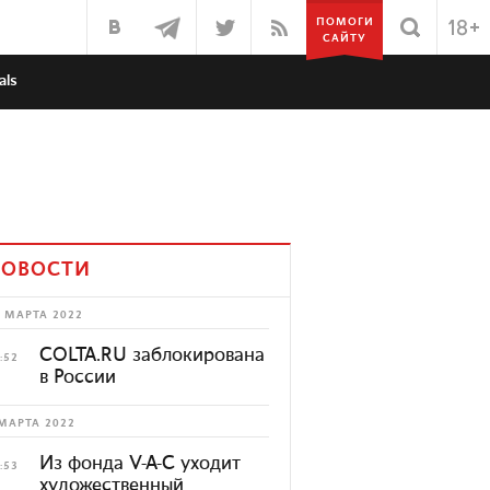
ПОМОГИ
САЙТУ
als
ОВОСТИ
 МАРТА 2022
COLTA.RU заблокирована
:52
в России
МАРТА 2022
Из фонда V-A-C уходит
:53
художественный