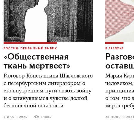
РОССИЯ: ПРИВЫЧНЫЙ ВЫВИХ
В РАЗЛУКЕ
«Общественная
Разгов
ткань мертвеет»
остав
Разговор Константина Шавловского
Мария Карп
с петербургским литератором о
человеком,
его внутреннем пути сквозь войну
принципиал
и о затянувшемся чувстве долгой,
о том, что 
бесконечной остановки
жертв треб
3 ИЮЛЯ 2026
14885
28 НОЯБРЯ 202