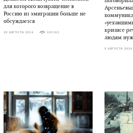
поговорила
для которого возвращение в
Арсеньевы
Россию из эмиграции больше не
коммуника
обсуждается
«уехавшими
кризисе ре
20 АВГУСТА 2024
101163
людям нуж
9 АВГУСТА 2024