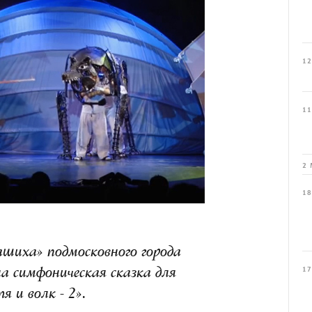
12
11
2 
18
ашиха» подмосковного города
17
а симфоническая сказка для
 и волк - 2».