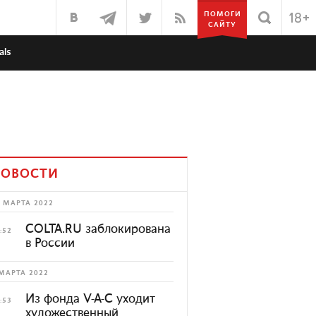
ПОМОГИ
САЙТУ
als
ОВОСТИ
 МАРТА 2022
COLTA.RU заблокирована
:52
в России
МАРТА 2022
Из фонда V-A-C уходит
:53
художественный