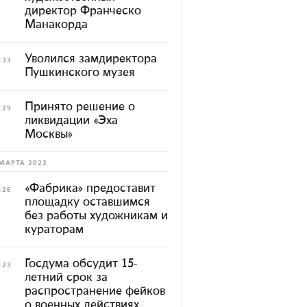
директор Франческо
Манакорда
Уволился замдиректора
:33
Пушкинского музея
Принято решение о
:29
ликвидации «Эха
Москвы»
МАРТА 2022
«Фабрика» предоставит
:26
площадку оставшимся
без работы художникам и
кураторам
Госдума обсудит 15-
:23
летний срок за
распространение фейков
о военных действиях