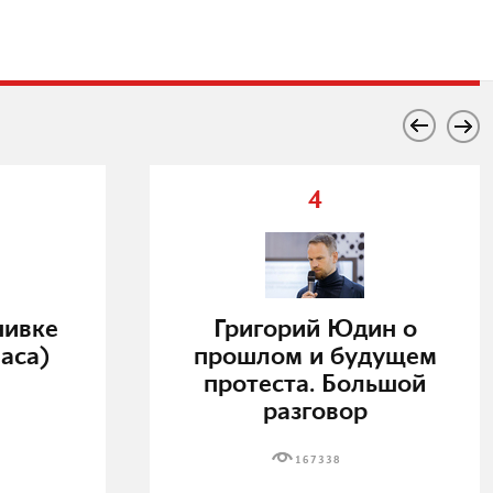
4
нивке
Григорий Юдин о
аса)
прошлом и будущем
протеста. Большой
разговор
167338