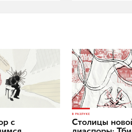
В РАЗЛУКЕ
ор c
Столицы ново
шимся
диаспоры: Тб