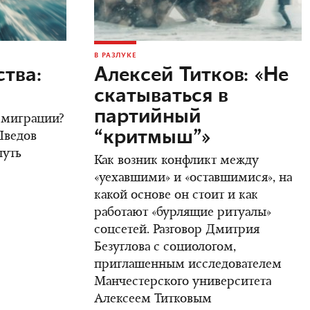
В РАЗЛУКЕ
тва:
Алексей Титков: «Не
скатываться в
партийный
 эмиграции?
“критмыш”»
Шведов
путь
Как возник конфликт между
«уехавшими» и «оставшимися», на
какой основе он стоит и как
работают «бурлящие ритуалы»
соцсетей. Разговор Дмитрия
Безуглова с социологом,
приглашенным исследователем
Манчестерского университета
Алексеем Титковым