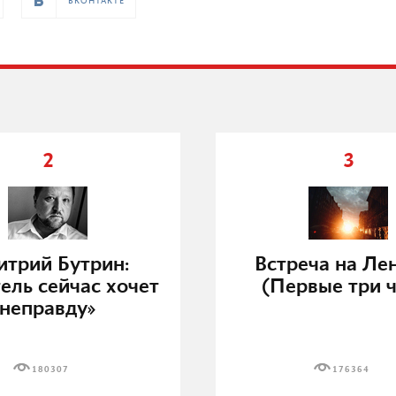
ВКОНТАКТЕ
2
3
трий Бутрин:
Встреча на Ле
ель сейчас хочет
(Первые три ч
неправду»
180307
176364