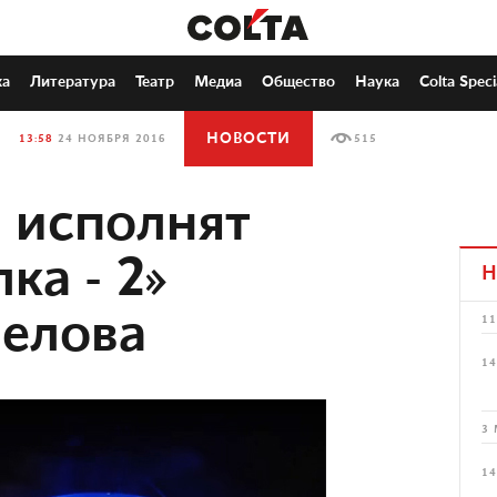
ка
Литература
Театр
Медиа
Общество
Наука
Colta Speci
НОВОСТИ
13:58
24 НОЯБРЯ 2016
515
 исполнят
ка - 2»
Н
елова
11
14
3 
14