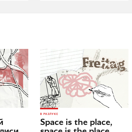
В РАЗЛУКЕ
й
Space is the place,
илиси
space is the place