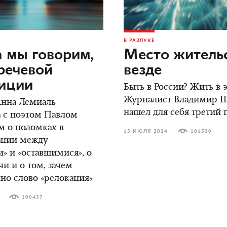
В РАЗЛУКЕ
 мы говорим,
Место жительс
речевой
везде
зиции
Быть в России? Жить в
Журналист Владимир 
Анна Лемиаль
нашел для себя третий 
 с поэтом Павлом
м о поломках в
15 ИЮЛЯ 2024
101530
ции между
» и «оставшимися», о
чи и о том, зачем
но слово «релокация»
100437