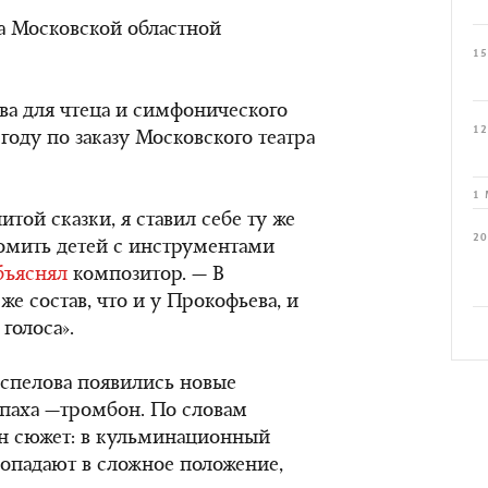
а Московской областной
15
а для чтеца и симфонического
12
году по заказу Московского театра
1 
той сказки, я ставил себе ту же
20
комить детей с инструментами
бъяснял
композитор. — В
же состав, что и у Прокофьева, и
голоса».
оспелова появились новые
епаха —тромбон. По словам
ен сюжет: в кульминационный
опадают в сложное положение,