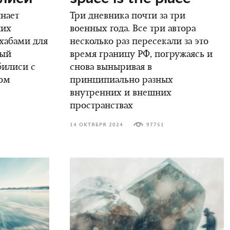
инает
Три дневника почти за три
ших
военных года. Все три автора
 хабами для
несколько раз пересекали за это
вый
время границу РФ, погружаясь и
билиси с
снова выныривая в
ом
принципиально разных
внутренних и внешних
пространствах
14 ОКТЯБРЯ 2024
97751