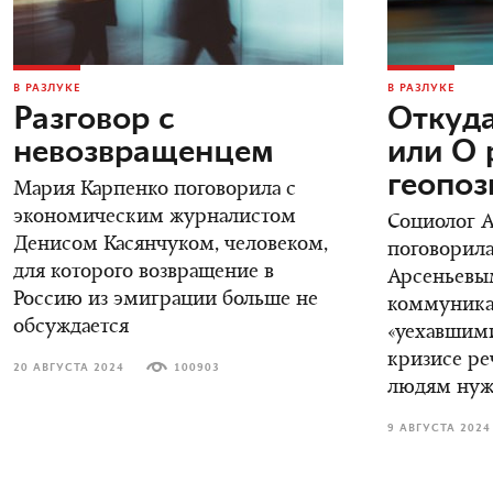
В РАЗЛУКЕ
В РАЗЛУКЕ
Разговор с
Откуда
невозвращенцем
или О 
геопо
Мария Карпенко поговорила с
экономическим журналистом
Социолог 
Денисом Касянчуком, человеком,
поговорила
для которого возвращение в
Арсеньевы
Россию из эмиграции больше не
коммуника
обсуждается
«уехавшими
кризисе ре
20 АВГУСТА 2024
100903
людям нуж
9 АВГУСТА 2024