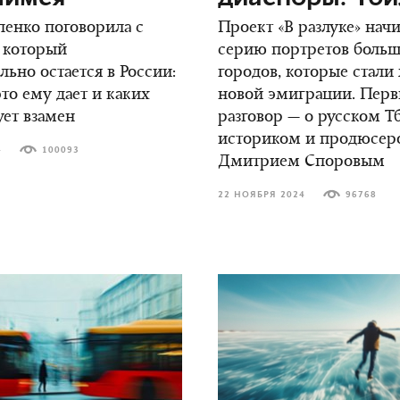
енко поговорила с
Проект «В разлуке» нач
 который
серию портретов боль
ьно остается в России:
городов, которые стали
это ему дает и каких
новой эмиграции. Пер
ует взамен
разговор — о русском Т
историком и продюсер
4
100093
Дмитрием Споровым
22 НОЯБРЯ 2024
96768