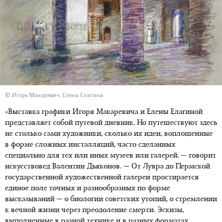
© Игорь Макаревич, Елена Елагина
«Выставка графики Игоря Макаревича и Елены Елагиной
представляет собой путевой дневник. Но путешествуют здесь
не столько сами художники, сколько их идеи, воплощенные
в форме сложных инсталляций, часто сделанных
специально для тех или иных музеев или галерей. — говорит
искусствовед Валентин Дьяконов. — От Лувра до Пермской
государственной художественной галереи простирается
единое поле точных и разнообразных по форме
высказываний — о биологии советских утопий, о стремлении
к вечной жизни через преодоление смерти. Эскизы,
выполненные в разной технике и в разных форматах,