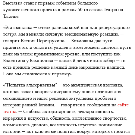
Выставка станет первым событием большого
художественного проекта в рамках 50-го сезона Театра на
Таганке.
«Эта выставка — очень радикальный шаг для репертуарного
театра, мы вызвали сильную эмоциональную реакцию. —
говорит Ксения Перетрухина. — Возможны два пути —
принять это и оставить, увидев в этом момент диалога, пусть
даже на таком примитивном уровне, или поступить как
Валентина у Вампилова — каждый день чинить забор — то
есть принять решение каждый день закрашивать надписи.
Пока мы склоняемся к первому».
«"Попытка альтернативы" — это аналитическая выставка,
которая задает вопросы вчерашнему дню с позиции дня
сегодняшнего и ищет решения актуальных проблем в
истории ранней Таганки. — говорится в сообщении на
сайте
театра
. — Свобода, авторитарность, декларативность,
иерархия в искусстве, общность, коллективное творчество,
возможность диалога, возможность неуспеха, понимание
истории — вот ключевые понятия, вокруг которых строится