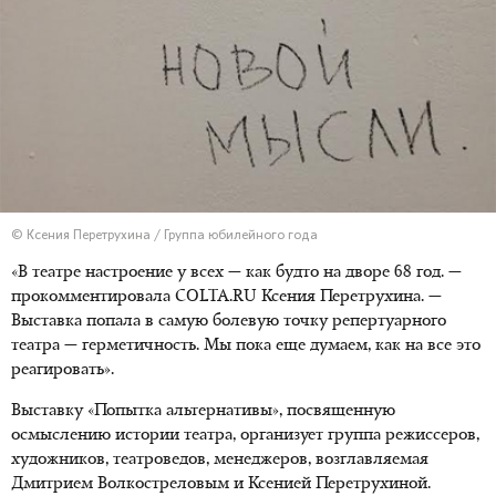
© Ксения Перетрухина / Группа юбилейного года
«В театре настроение у всех — как будто на дворе 68 год. —
прокомментировала COLTA.RU Ксения Перетрухина. —
Выставка попала в самую болевую точку репертуарного
театра — герметичность. Мы пока еще думаем, как на все это
реагировать».
Выставку «Попытка альтернативы», посвященную
осмыслению истории театра, организует группа режиссеров,
художников, театроведов, менеджеров, возглавляемая
Дмитрием Волкостреловым и Ксенией Перетрухиной.