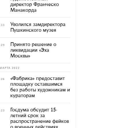
директор Франческо
Манакорда
Уволился замдиректора
:33
Пушкинского музея
Принято решение о
:29
ликвидации «Эха
Москвы»
МАРТА 2022
«Фабрика» предоставит
:26
площадку оставшимся
без работы художникам и
кураторам
Госдума обсудит 15-
:23
летний срок за
распространение фейков
о военных действиях