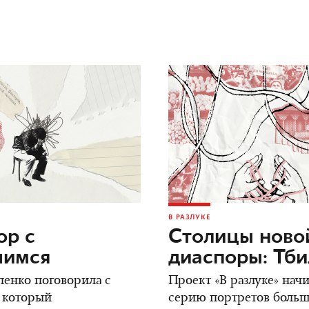
В РАЗЛУКЕ
ор c
Столицы ново
шимся
диаспоры: Тб
енко поговорила с
Проект «В разлуке» нач
 который
серию портретов боль