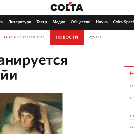
ка
Литература
Театр
Медиа
Общество
Наука
Colta Speci
НОВОСТИ
14:29
6 СЕНТЯБРЯ 2016
361
анируется
ойи
Н
11
14
3 
14