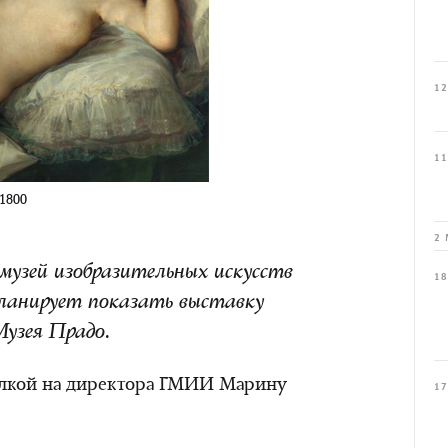
12
11
1800
2 
 музей изобразительных искусств
18
ланирует показать выставку
Музея Прадо.
лкой на директора ГМИИ Марину
17