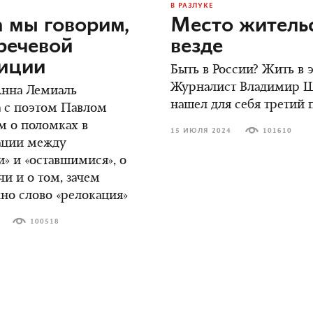
В РАЗЛУКЕ
 мы говорим,
Место жительс
речевой
везде
зиции
Быть в России? Жить в
Журналист Владимир 
Анна Лемиаль
нашел для себя третий 
 с поэтом Павлом
м о поломках в
15 ИЮЛЯ 2024
101610
ции между
» и «оставшимися», о
чи и о том, зачем
но слово «релокация»
100518