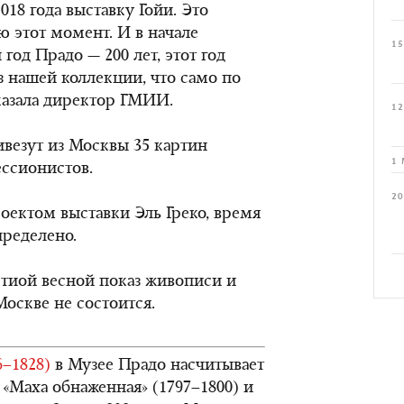
018 года выставку Гойи. Это
ю этот момент. И в начале
15
 год Прадо — 200 лет, этот год
з нашей коллекции, что само по
сказала директор ГМИИ.
12
ивезут из Москвы 35 картин
1 
ссионистов.
20
оектом выставки Эль Греко, время
пределено.
тиой весной показ живописи и
оскве не состоится.
6–1828)
в Музее Прадо насчитывает
 «Махa обнаженная» (1797–1800) и