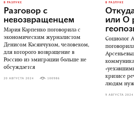
В РАЗЛУКЕ
В РАЗЛУКЕ
Разговор с
Откуда
невозвращенцем
или О 
геопо
Мария Карпенко поговорила с
экономическим журналистом
Социолог 
Денисом Касянчуком, человеком,
поговорила
для которого возвращение в
Арсеньевы
Россию из эмиграции больше не
коммуника
обсуждается
«уехавшими
кризисе ре
20 АВГУСТА 2024
100986
людям нуж
9 АВГУСТА 2024