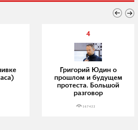
4
нивке
Григорий Юдин о
аса)
прошлом и будущем
протеста. Большой
разговор
167422