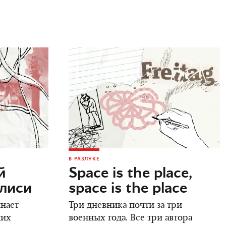
В РАЗЛУКЕ
й
Space is the place,
илиси
space is the place
инает
Три дневника почти за три
ших
военных года. Все три автора