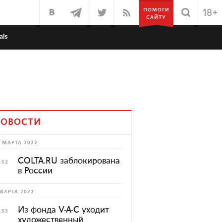
ПОМОГИ
САЙТУ
als
ОВОСТИ
 МАРТА 2022
COLTA.RU заблокирована
:52
в России
МАРТА 2022
Из фонда V-A-C уходит
:53
художественный