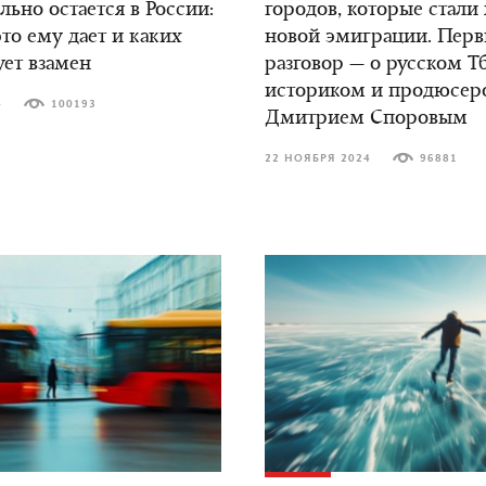
ьно остается в России:
городов, которые стали
это ему дает и каких
новой эмиграции. Пер
ует взамен
разговор — о русском Т
историком и продюсер
4
100193
Дмитрием Споровым
22 НОЯБРЯ 2024
96881