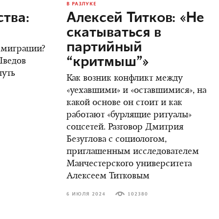
В РАЗЛУКЕ
тва:
Алексей Титков: «Не
скатываться в
партийный
 эмиграции?
“критмыш”»
Шведов
путь
Как возник конфликт между
«уехавшими» и «оставшимися», на
какой основе он стоит и как
работают «бурлящие ритуалы»
соцсетей. Разговор Дмитрия
Безуглова с социологом,
приглашенным исследователем
Манчестерского университета
Алексеем Титковым
6 ИЮЛЯ 2024
102380