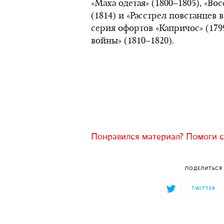
«Маха одетая» (1800–1805), «Во
(1814) и «Расстрел повстанцев в 
серия офортов «Капричос» (179
войны» (1810–1820).
Понравился материал? Помоги с
ПОДЕЛИТЬСЯ 
TWITTER