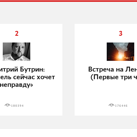
2
3
трий Бутрин:
Встреча на Ле
ель сейчас хочет
(Первые три ч
неправду»
180394
176446