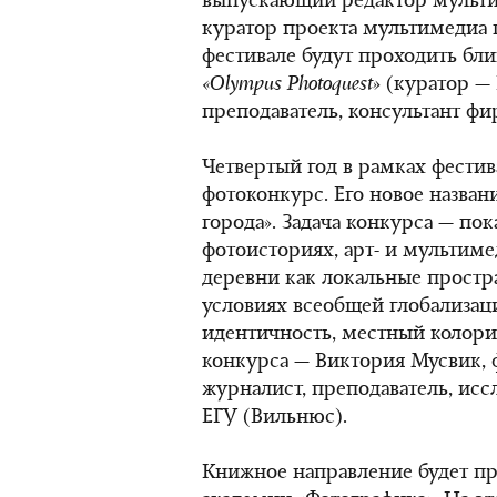
выпускающий редактор мульт
куратор проекта мультимедиа 
фестивале будут проходить бли
«Olympus Photoquest»
(куратор — 
преподаватель, консультант ф
Четвертый год в рамках фести
фотоконкурс. Его новое назван
города». Задача конкурса — пок
фотоисториях, арт- и мультиме
деревни как локальные простра
условиях всеобщей глобализац
идентичность, местный колори
конкурса — Виктория Мусвик, 
журналист, преподаватель, ис
ЕГУ (Вильнюс).
Книжное направление будет п