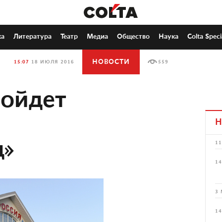
ка
Литература
Театр
Медиа
Общество
Наука
Colta Speci
НОВОСТИ
15:07
18 ИЮЛЯ 2016
559
ройдет
й
Н
д»
11
14
3 
14