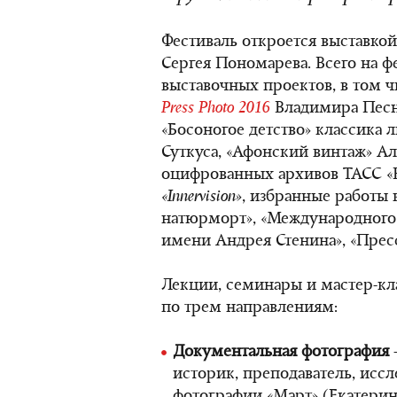
Фестиваль откроется выставко
Сергея Пономарева. Всего на фе
выставочных проектов, в том 
Press Photo 2016
Владимира Песни
«Босоногое детство» классика 
Суткуса, «Афонский винтаж» Ал
оцифрованных архивов ТАСС «В
«Innervision»
, избранные работы
натюрморт», «Международного
имени Андрея Стенина», «Пресс
Лекции, семинары и мастер-к
по трем направлениям:
Документальная фотография
историк, преподаватель, иссл