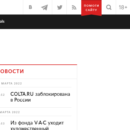
ПОМОГИ
САЙТУ
als
ОВОСТИ
 МАРТА 2022
COLTA.RU заблокирована
:52
в России
МАРТА 2022
Из фонда V-A-C уходит
:53
художественный