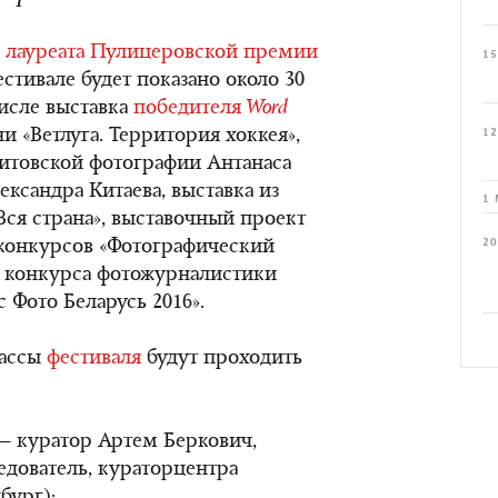
й
лауреата Пулицеровской премии
15
стивале будет показано около 30
числе выставка
победителя
Word
 «Ветлуга. Территория хоккея»,
12
литовской фотографии Антанаса
ександра Китаева, выставка из
1 
ся страна», выставочный проект
20
 конкурсов «Фотографический
 конкурса фотожурналистики
 Фото Беларусь 2016».
лассы
фестиваля
будут проходить
— куратор Артем Беркович,
едователь, кураторцентра