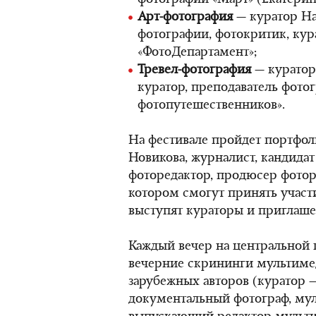
фотографии «Март» (Екатерин
Арт-фотография
— куратор На
фотографии, фотокритик, кур
«ФотоДепартамент»;
Тревел-фотография
— куратор 
куратор, преподаватель фотог
фотопутешественников».
На фестивале пройдет портфол
Новикова, журналист, кандидат
фоторедактор, продюсер фотор
котором смогут принять участ
выступят кураторы и приглаше
Каждый вечер на центральной 
вечерние скрининги мультиме
зарубежных авторов (куратор 
документальный фотограф, му