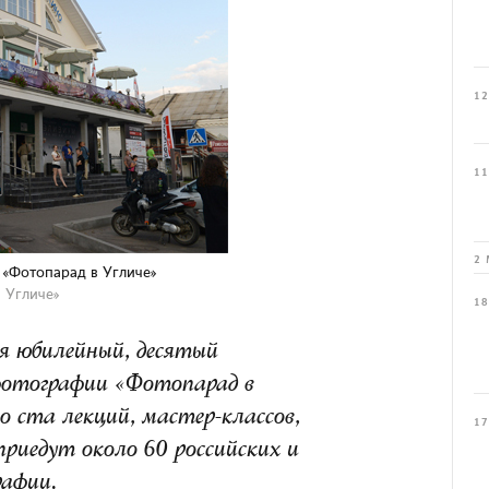
12
11
2 
 «Фотопарад в Угличе»
 Угличе»
18
ся юбилейный, десятый
отографии «Фотопарад в
ло ста лекций, мастер-классов,
17
риедут около 60 российских и
афии.