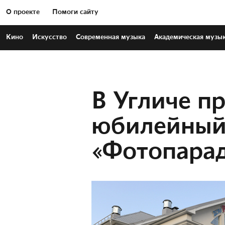
О проекте
Помоги сайту
Кино
Искусство
Современная
музыка
Академическая
музы
В Угличе п
юбилейны
«Фотопара