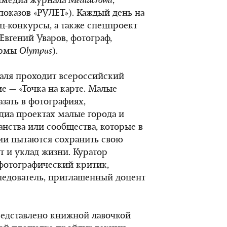
имедиа журнала
Mediacrowd
,
показов «РУЛЕТ»). Каждый день на
ц-конкурсы, а также спецпроект
Евгений Уваров, фотограф,
ирмы
Olympus
).
валя проходит всероссийский
ие — «Точка на карте. Малые
азать в фотографиях,
диа проектах малые города и
нства или сообщества, которые в
ии пытаются сохранить свою
т и уклад жизни. Куратор
фотографический критик,
следователь, приглашенный доцент
редставлено книжной лавочкой