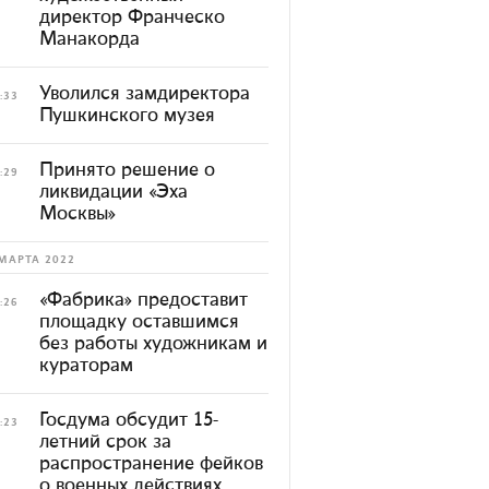
директор Франческо
Манакорда
Уволился замдиректора
:33
Пушкинского музея
Принято решение о
:29
ликвидации «Эха
Москвы»
МАРТА 2022
«Фабрика» предоставит
:26
площадку оставшимся
без работы художникам и
кураторам
Госдума обсудит 15-
:23
летний срок за
распространение фейков
о военных действиях