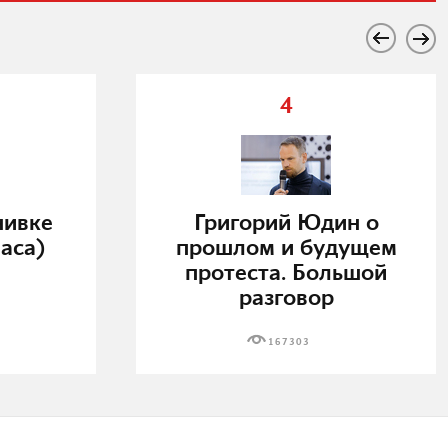
4
нивке
Григорий Юдин о
аса)
прошлом и будущем
протеста. Большой
разговор
167303