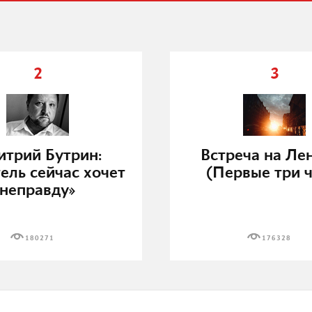
2
3
трий Бутрин:
Встреча на Ле
ель сейчас хочет
(Первые три ч
неправду»
180271
176328