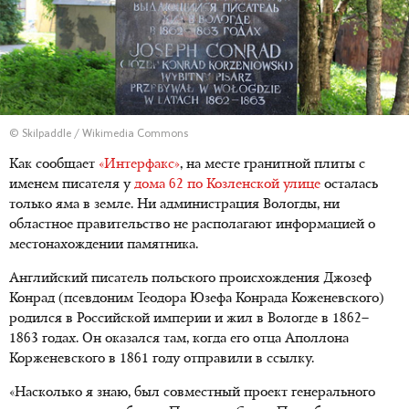
© Skilpaddle / Wikimedia Commons
Как сообщает
«Интерфакс»
, на месте гранитной плиты с
именем писателя у
дома 62 по Козленской улице
осталась
только яма в земле. Ни администрация Вологды, ни
областное правительство не располагают информацией о
местонахождении памятника.
Английский писатель польского происхождения Джозеф
Конрад (псевдоним Теодора Юзефа Конрада Коженевского)
родился в Российской империи и жил в Вологде в 1862–
1863 годах. Он оказался там, когда его отца Аполлона
Корженевского в 1861 году отправили в ссылку.
«Насколько я знаю, был совместный проект генерального