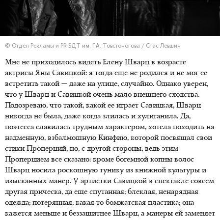
© Отдел Рекламы и PR БДТ им. Г.А. Товстоногова / Стас Левшин
Мне не приходилось видеть Елену Шварц в возрасте
актрисы Яны Савицкой: я тогда еще не родился и не мог ее
встретить такой — даже на улице, случайно. Однако уверен,
что у Шварц и Савицкой очень мало внешнего сходства.
Подозреваю, что такой, какой ее играет Савицкая, Шварц
никогда не была, даже когда злилась и хулиганила. Да,
поэтесса славилась трудным характером, хотела походить на
надменную, взбалмошную Кинфию, которой посвящал свои
стихи Проперций, но, с другой стороны, ведь этим
Проперцием все сказано: кроме богемной копны волос
Шварц носила роскошную тунику из книжной культуры и
изысканных манер. У артистки Савицкой в спектакле совсем
другая прическа, да еще спутанная; блеклая, ненарядная
одежда; потерянная, какая-то бомжатская пластика; она
кажется меньше и беззащитнее Шварц, а манеры ей заменяет