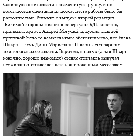
Савицкую тоже позвали в знаменитую труппу, и не
восстановить спектакль на новом месте работы было бы
расточительно. Решение о выпуске второй редакции
«Видимой стороны жизни» в репертуаре БДТ, конечно,
принимал худрук Андрей Могучий, и, думаю, главной
причиной было то немаловажное обстоятельство, что Елена
Шварц — дочь Дины Морисовны Шварц, легендарного
товстоноговского завлита. Впрочем, в новых (а для Шварц,
конечно, хорошо знакомых) стенах спектакль зазвучал
неожиданно, обзаведясь незапланированным месседжем.