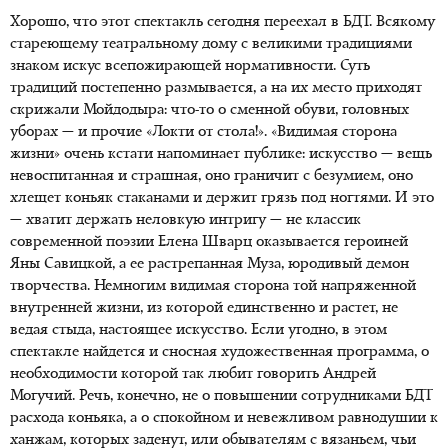
Хорошо, что этот спектакль сегодня переехал в БДТ. Всякому
стареющему театральному дому с великими традициями
знаком искус всепожирающей нормативности. Суть
традиций постепенно размывается, а на их место приходят
скрижали Мойдодыра: что-то о сменной обуви, головных
уборах — и прочие «Локти от стола!». «Видимая сторона
жизни» очень кстати напоминает публике: искусство — вещь
невоспитанная и страшная, оно граничит с безумием, оно
хлещет коньяк стаканами и держит грязь под ногтями. И это
— хватит держать неловкую интригу — не классик
современной поэзии Елена Шварц оказывается героиней
Яны Савицкой, а ее растрепанная Муза, юродивый демон
творчества. Немногим видимая сторона той напряженной
внутренней жизни, из которой единственно и растет, не
ведая стыда, настоящее искусство. Если угодно, в этом
спектакле найдется и сносная художественная программа, о
необходимости которой так любит говорить Андрей
Могучий. Речь, конечно, не о повышении сотрудниками БДТ
расхода коньяка, а о спокойном и невежливом равнодушии к
ханжам, которых заденут, или обывателям с вязаньем, чьи