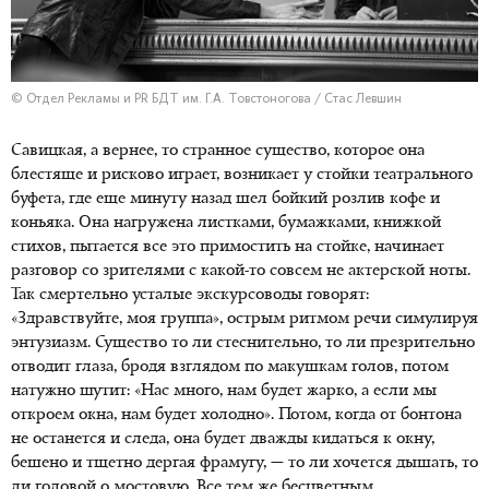
© Отдел Рекламы и PR БДТ им. Г.А. Товстоногова / Стас Левшин
Савицкая, а вернее, то странное существо, которое она
блестяще и рисково играет, возникает у стойки театрального
буфета, где еще минуту назад шел бойкий розлив кофе и
коньяка. Она нагружена листками, бумажками, книжкой
стихов, пытается все это примостить на стойке, начинает
разговор со зрителями с какой-то совсем не актерской ноты.
Так смертельно усталые экскурсоводы говорят:
«Здравствуйте, моя группа», острым ритмом речи симулируя
энтузиазм. Существо то ли стеснительно, то ли презрительно
отводит глаза, бродя взглядом по макушкам голов, потом
натужно шутит: «Нас много, нам будет жарко, а если мы
откроем окна, нам будет холодно». Потом, когда от бонтона
не останется и следа, она будет дважды кидаться к окну,
бешено и тщетно дергая фрамугу, — то ли хочется дышать, то
ли головой о мостовую. Все тем же бесцветным