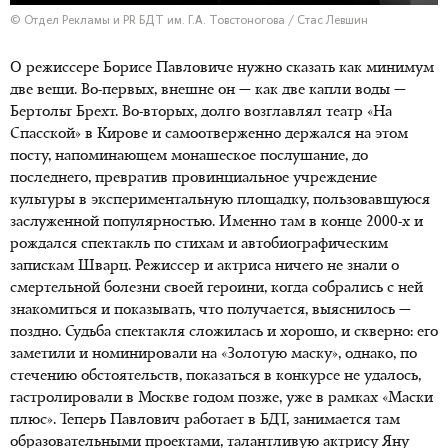
© Отдел Рекламы и PR БДТ им. Г.А. Товстоногова / Стас Левшин
О режиссере Борисе Павловиче нужно сказать как минимум
две вещи. Во-первых, внешне он — как две капли воды —
Бертольт Брехт. Во-вторых, долго возглавлял театр «На
Спасской» в Кирове и самоотверженно держался на этом
посту, напоминающем монашеское послушание, до
последнего, превратив провинциальное учреждение
культуры в экспериментальную площадку, пользовавшуюся
заслуженной популярностью. Именно там в конце 2000-х и
рождался спектакль по стихам и автобиографическим
запискам Шварц. Режиссер и актриса ничего не знали о
смертельной болезни своей героини, когда собрались с ней
знакомиться и показывать, что получается, выяснилось —
поздно. Судьба спектакля сложилась и хорошо, и скверно: его
заметили и номинировали на «Золотую маску», однако, по
стечению обстоятельств, показаться в конкурсе не удалось,
гастролировали в Москве годом позже, уже в рамках «Маски
плюс». Теперь Павлович работает в БДТ, занимается там
образовательными проектами, талантливую актрису Яну