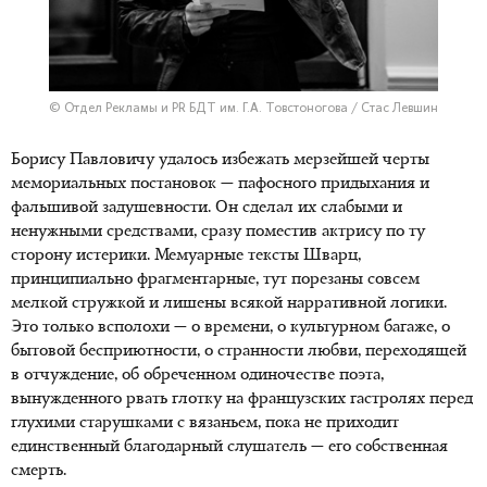
© Отдел Рекламы и PR БДТ им. Г.А. Товстоногова / Стас Левшин
Борису Павловичу удалось избежать мерзейшей черты
мемориальных постановок — пафосного придыхания и
фальшивой задушевности. Он сделал их слабыми и
ненужными средствами, сразу поместив актрису по ту
сторону истерики. Мемуарные тексты Шварц,
принципиально фрагментарные, тут порезаны совсем
мелкой стружкой и лишены всякой нарративной логики.
Это только всполохи — о времени, о культурном багаже, о
бытовой бесприютности, о странности любви, переходящей
в отчуждение, об обреченном одиночестве поэта,
вынужденного рвать глотку на французских гастролях перед
глухими старушками с вязаньем, пока не приходит
единственный благодарный слушатель — его собственная
смерть.