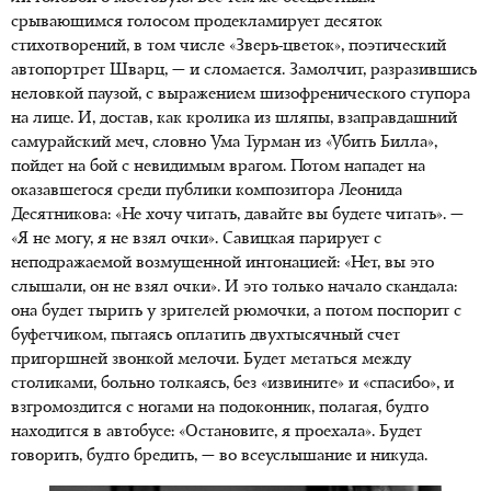
срывающимся голосом продекламирует десяток
стихотворений, в том числе «Зверь-цветок», поэтический
автопортрет Шварц, — и сломается. Замолчит, разразившись
неловкой паузой, с выражением шизофренического ступора
на лице. И, достав, как кролика из шляпы, взаправдашний
самурайский меч, словно Ума Турман из «Убить Билла»,
пойдет на бой с невидимым врагом. Потом нападет на
оказавшегося среди публики композитора Леонида
Десятникова: «Не хочу читать, давайте вы будете читать». —
«Я не могу, я не взял очки». Савицкая парирует с
неподражаемой возмущенной интонацией: «Нет, вы это
слышали, он не взял очки». И это только начало скандала:
она будет тырить у зрителей рюмочки, а потом поспорит с
буфетчиком, пытаясь оплатить двухтысячный счет
пригоршней звонкой мелочи. Будет метаться между
столиками, больно толкаясь, без «извините» и «спасибо», и
взгромоздится с ногами на подоконник, полагая, будто
находится в автобусе: «Остановите, я проехала». Будет
говорить, будто бредить, — во всеуслышание и никуда.