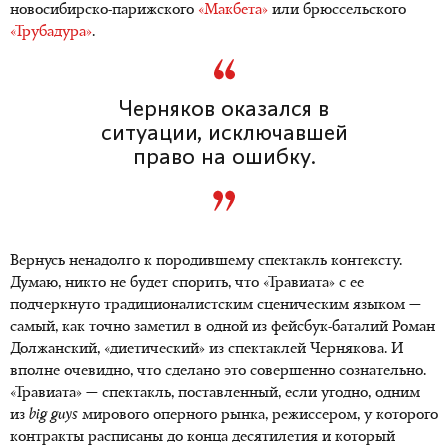
новосибирско-парижского
«Макбета»
или брюссельского
«Трубадура»
.
Черняков оказался в
ситуации, исключавшей
право на ошибку.
Вернусь ненадолго к породившему спектакль контексту.
Думаю, никто не будет спорить, что «Травиата» с ее
подчеркнуто традиционалистским сценическим языком —
самый, как точно заметил в одной из фейсбук-баталий Роман
Должанский, «диетический» из спектаклей Чернякова. И
вполне очевидно, что сделано это совершенно сознательно.
«Травиата» — спектакль, поставленный, если угодно, одним
из
big guys
мирового оперного рынка, режиссером, у которого
контракты расписаны до конца десятилетия и который