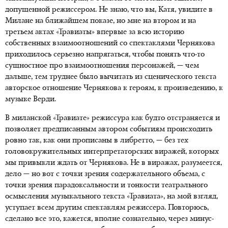
допущенной режиссером. Не знаю, что вы, Катя, увидите в
Милане на ближайшем показе, но мне на втором и на
третьем актах «Травиаты» впервые за всю историю
собственных взаимоотношений со спектаклями Чернякова
приходилось серьезно напрягаться, чтобы понять что-то
сущностное про взаимоотношения персонажей, — чем
дальше, тем труднее было вычитать из сценического текста
авторское отношение Чернякова к героям, к произведению, к
музыке Верди.
В миланской «Травиате» режиссура как будто отстраняется и
позволяет предписанным автором событиям происходить
ровно так, как они прописаны в либретто, — без тех
головокружительных интерпретаторских виражей, которых
мы привыкли ждать от Чернякова. Не в виражах, разумеется,
дело — но вот с точки зрения содержательного объема, с
точки зрения парадоксальности и тонкости театрального
осмысления музыкального текста «Травиата», на мой взгляд,
уступает всем другим спектаклям режиссера. Повторюсь,
сделано все это, кажется, вполне сознательно, через минус-