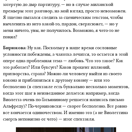
затертую до дыр партитуру, — но в случае миланской
премьеры этот разговор, на мой взгляд, просто невозможен.
Я тщетно пытался следить за сценическим текстом, чтобы
вычленить из него какой-то, пардон, сверхсюжет, — но у
меня ничего, увы, не получилось. Возможно, я чего-то не
понял?
Бирюкова:
Ну как. Поскольку в наше время сословные
условности побеждены, а чахотка лечится, то остается в этой
опере одна проблемная тема — любовь. Что это такое? Как
это работает? Или буксует? Каков процент иллюзий,
притворства, страха? Можно ли человеку выйти из своего
кокона и приблизиться к другому кокону — или это
бесполезно (в спектакле есть буквально несколько моментов,
когда этот шаг в неизведанное делается: например, когда
Виолетта очень по-Татьяниному решается написать письмо
Альфреду)? По-черняковски — скорее бесполезно. Все равно
все кончается одиночеством. И именно это (а не Виолеттина
смерть непонятно от чего) — итог спектакля.