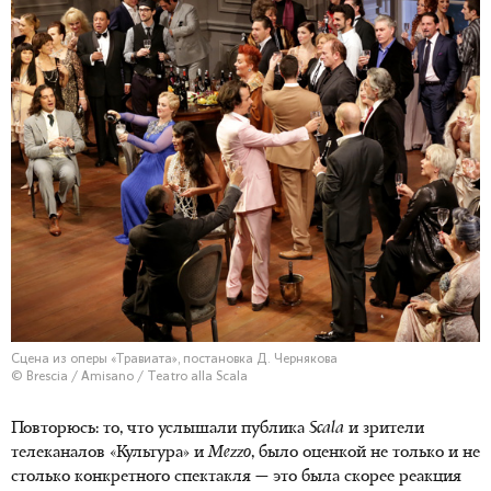
Сцена из оперы «Травиата», постановка Д. Чернякова
© Brescia / Amisano / Teatro alla Scala
Повторюсь: то, что услышали публика
Scala
и зрители
телеканалов «Культура» и
Mezzo
, было оценкой не только и не
столько конкретного спектакля — это была скорее реакция