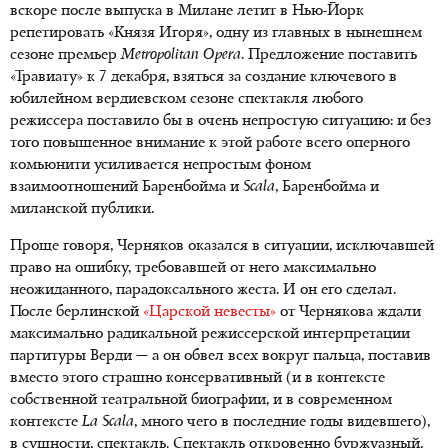
вскоре после выпуска в Милане летит в Нью-Йорк
репетировать «Князя Игоря», одну из главных в нынешнем
сезоне премьер
Metropolitan
Opera
. Предложение поставить
«Травиату» к 7 декабря, взяться за создание ключевого в
юбилейном вердиевском сезоне спектакля любого
режиссера поставило бы в очень непростую ситуацию: и без
того повышенное внимание к этой работе всего оперного
комьюнити усиливается непростым фоном
взаимоотношений Баренбойма и
Scala
, Баренбойма и
миланской публики.
Проще говоря, Черняков оказался в ситуации, исключавшей
право на ошибку, требовавшей от него максимально
неожиданного, парадоксального жеста. И он его сделал.
После берлинской
«Царской невесты»
от Чернякова ждали
максимально радикальной режиссерской интерпретации
партитуры Верди — а он обвел всех вокруг пальца, поставив
вместо этого страшно консервативный (и в контексте
собственной театральной биографии, и в современном
контексте
La Scala
, много чего в последние годы видевшего),
в сущности, спектакль. Спектакль откровенно буржуазный,