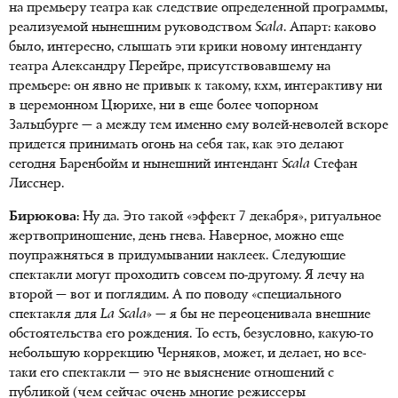
на премьеру театра как следствие определенной программы,
реализуемой нынешним руководством
Scala
. Апарт: каково
было, интересно, слышать эти крики новому интенданту
театра Александру Перейре, присутствовавшему на
премьере: он явно не привык к такому, кхм, интерактиву ни
в церемонном Цюрихе, ни в еще более чопорном
Зальцбурге — а между тем именно ему волей-неволей вскоре
придется принимать огонь на себя так, как это делают
сегодня Баренбойм и нынешний интендант
Scala
Стефан
Лисснер.
Бирюкова:
Ну да. Это такой «эффект 7 декабря», ритуальное
жертвоприношение, день гнева. Наверное, можно еще
поупражняться в придумывании наклеек. Следующие
спектакли могут проходить совсем по-другому. Я лечу на
второй — вот и поглядим. А по поводу «специального
спектакля для
La Scala
» — я бы не переоценивала внешние
обстоятельства его рождения. То есть, безусловно, какую-то
небольшую коррекцию Черняков, может, и делает, но все-
таки его спектакли — это не выяснение отношений с
публикой (чем сейчас очень многие режиссеры