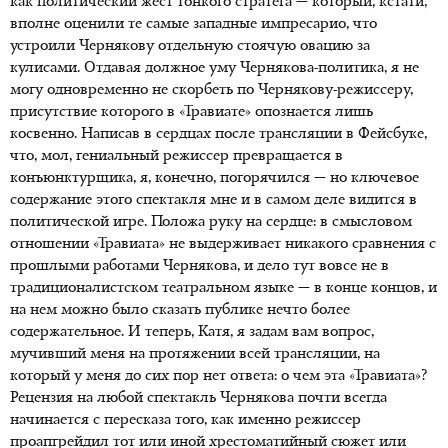
как политический жест тонкого стратега — который, кстати,
вполне оценили те самые западные импресарио, что
устроили Чернякову отдельную стоячую овацию за
кулисами. Отдавая должное уму Чернякова-политика, я не
могу одновременно не скорбеть по Чернякову-режиссеру,
присутствие которого в «Травиате» опознается лишь
косвенно. Написав в сердцах после трансляции в Фейсбуке,
что, мол, гениальный режиссер превращается в
конъюнктурщика, я, конечно, погорячился — но ключевое
содержание этого спектакля мне и в самом деле видится в
политической игре. Положа руку на сердце: в смысловом
отношении «Травиата» не выдерживает никакого сравнения с
прошлыми работами Чернякова, и дело тут вовсе не в
традиционалистском театральном языке — в конце концов, и
на нем можно было сказать публике нечто более
содержательное. И теперь, Катя, я задам вам вопрос,
мучивший меня на протяжении всей трансляции, на
который у меня до сих пор нет ответа: о чем эта «Травиата»?
Рецензия на любой спектакль Чернякова почти всегда
начинается с пересказа того, как именно режиссер
проапгрейдил тот или иной хрестоматийный сюжет или