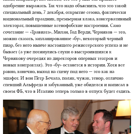
одобрение выражать. Так что надо объяснить, что это такой
специальный день, 7 декабря, открытие сезона, фактически
национальный праздник, премьерная клака, консервативный
электорат, повышенные ксенофобские настроения. Само
сочетание — «Травиата», Милан, Год Верди, Черняков — это,
можно сказать, запланированное «бу», некоторый черный
пиар, без него нынче настоящего режиссерского успеха и не
бывает (а уже потянулись слухи о выстроившихся к
Чернякову очередях из директоров оперных театров и
новых контрактах). Это «бу» останется в истории. Хотя все
равно, конечно, выход на сцену под него — это как на
эшафот. И вон Петр Бечала, поляк, чужак, тенор, отлично
спевший Альфреда и забуканный, уже обиделся и написал в
своем ФБ, что в Италию теперь только в отпуск будет ездить.