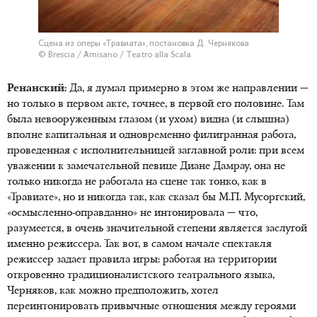
Сцена из оперы «Травиата», постановка Д. Чернякова
© Brescia / Amisano / Teatro alla Scala
Ренанский:
Да, я думал примерно в этом же направлении —
но только в первом акте, точнее, в первой его половине. Там
была невооруженным глазом (и ухом) видна (и слышна)
вполне капитальная и одновременно филигранная работа,
проведенная с исполнительницей заглавной роли: при всем
уважении к замечательной певице Диане Дамрау, она не
только никогда не работала на сцене так тонко, как в
«Травиате», но и никогда так, как сказал бы М.П. Мусоргский,
«осмысленно-оправданно» не интонировала — что,
разумеется, в очень значительной степени является заслугой
именно режиссера. Так вот, в самом начале спектакля
режиссер задает правила игры: работая на территории
откровенно традиционалистского театрального языка,
Черняков, как можно предположить, хотел
переинтонировать привычные отношения между героями