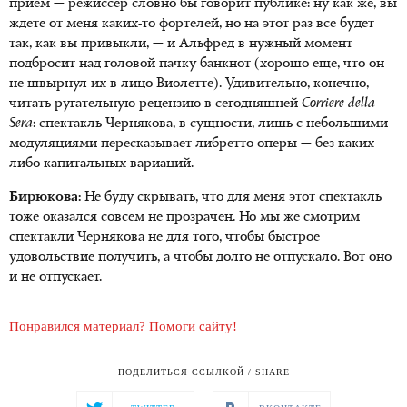
прием — режиссер словно бы говорит публике: ну как же, вы
ждете от меня каких-то фортелей, но на этот раз все будет
так, как вы привыкли, — и Альфред в нужный момент
подбросит над головой пачку банкнот (хорошо еще, что он
не швырнул их в лицо Виолетте). Удивительно, конечно,
читать ругательную рецензию в сегодняшней
Corriere della
Sera
: спектакль Чернякова, в сущности, лишь с небольшими
модуляциями пересказывает либретто оперы — без каких-
либо капитальных вариаций.
Бирюкова:
Не буду скрывать, что для меня этот спектакль
тоже оказался совсем не прозрачен. Но мы же смотрим
спектакли Чернякова не для того, чтобы быстрое
удовольствие получить, а чтобы долго не отпускало. Вот оно
и не отпускает.
Понравился материал? Помоги сайту!
ПОДЕЛИТЬСЯ ССЫЛКОЙ / SHARE