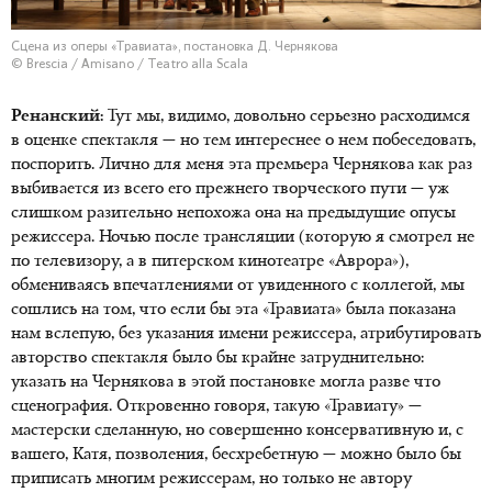
Сцена из оперы «Травиата», постановка Д. Чернякова
© Brescia / Amisano / Teatro alla Scala
Ренанский:
Тут мы, видимо, довольно серьезно расходимся
в оценке спектакля — но тем интереснее о нем побеседовать,
поспорить. Лично для меня эта премьера Чернякова как раз
выбивается из всего его прежнего творческого пути — уж
слишком разительно непохожа она на предыдущие опусы
режиссера. Ночью после трансляции (которую я смотрел не
по телевизору, а в питерском кинотеатре «Аврора»),
обмениваясь впечатлениями от увиденного с коллегой, мы
сошлись на том, что если бы эта «Травиата» была показана
нам вслепую, без указания имени режиссера, атрибутировать
авторство спектакля было бы крайне затруднительно:
указать на Чернякова в этой постановке могла разве что
сценография. Откровенно говоря, такую «Травиату» —
мастерски сделанную, но совершенно консервативную и, с
вашего, Катя, позволения, бесхребетную — можно было бы
приписать многим режиссерам, но только не автору