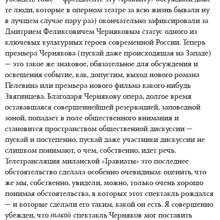
те люди, которые в оперном театре за всю жизнь бывали ну
в лучшем случае пару раз) окончательно зафиксировали за
Дмитрием Феликсовичем Черняковым статус одного из
ключевых культурных героев современной России. Теперь
премьера Чернякова (пускай даже происходящая на Западе)
— это такое же знаковое, обязательное для обсуждения и
освещения событие, как, допустим, выход нового романа
Пелевина или премьера нового фильма какого-нибудь
Звягинцева. Благодаря Чернякову опера, долгое время
остававшаяся совершеннейшей резервацией, заповедной
зоной, попадает в поле общественного внимания и
становится пространством общественной дискуссии —
пускай и постепенно, пускай даже участники дискуссии не
слишком понимают, о чем, собственно, идет речь.
Телетрансляция миланской «Травиаты» это последнее
обстоятельство сделала особенно очевидным: оценить, что
же мы, собственно, увидели, можно, только очень хорошо
понимая обстоятельства, в которых этот спектакль рождался
— и которые сделали его таким, какой он есть. Я совершенно
убежден, что
такой
спектакль Черняков мог поставить