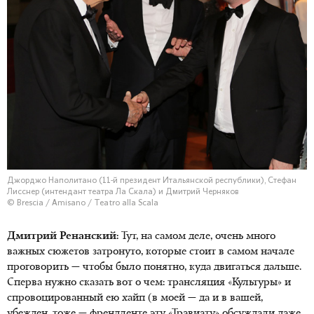
Джорджо Наполитано (11-й президент Итальянской республики), Стефан
Лисснер (интендант театра Ла Скала) и Дмитрий Черняков
© Brescia / Amisano / Teatro alla Scala
Дмитрий Ренанский:
Тут, на самом деле, очень много
важных сюжетов затронуто, которые стоит в самом начале
проговорить — чтобы было понятно, куда двигаться дальше.
Сперва нужно сказать вот о чем: трансляция «Культуры» и
спровоцированный ею хайп (в моей — да и в вашей,
убежден, тоже — френдленте эту «Травиату» обсуждали даже