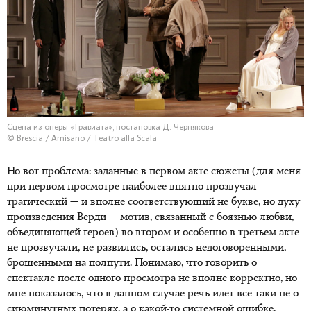
Сцена из оперы «Травиата», постановка Д. Чернякова
© Brescia / Amisano / Teatro alla Scala
Но вот проблема: заданные в первом акте сюжеты (для меня
при первом просмотре наиболее внятно прозвучал
трагический — и вполне соответствующий не букве, но духу
произведения Верди — мотив, связанный с боязнью любви,
объединяющей героев) во втором и особенно в третьем акте
не прозвучали, не развились, остались недоговоренными,
брошенными на полпути. Понимаю, что говорить о
спектакле после одного просмотра не вполне корректно, но
мне показалось, что в данном случае речь идет все-таки не о
сиюминутных потерях, а о какой-то системной ошибке,