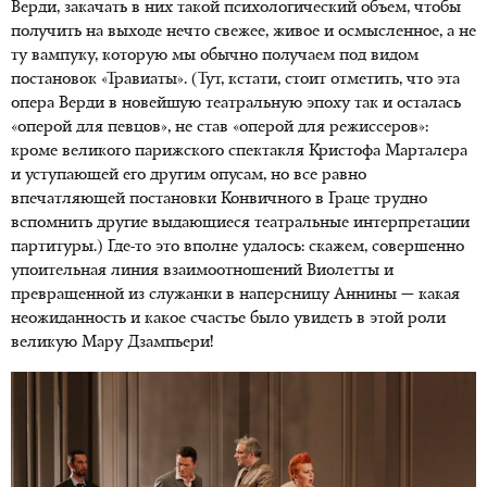
Верди, закачать в них такой психологический объем, чтобы
получить на выходе нечто свежее, живое и осмысленное, а не
ту вампуку, которую мы обычно получаем под видом
постановок «Травиаты». (Тут, кстати, стоит отметить, что эта
опера Верди в новейшую театральную эпоху так и осталась
«оперой для певцов», не став «оперой для режиссеров»:
кроме великого парижского спектакля Кристофа Марталера
и уступающей его другим опусам, но все равно
впечатляющей постановки Конвичного в Граце трудно
вспомнить другие выдающиеся театральные интерпретации
партитуры.) Где-то это вполне удалось: скажем, совершенно
упоительная линия взаимоотношений Виолетты и
превращенной из служанки в наперсницу Аннины — какая
неожиданность и какое счастье было увидеть в этой роли
великую Мару Дзампьери!