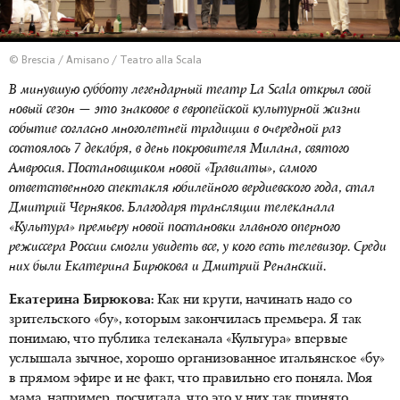
© Brescia / Amisano / Teatro alla Scala
В минувшую субботу легендарный театр La Scala открыл свой
новый сезон — это знаковое в европейской культурной жизни
событие согласно многолетней традиции в очередной раз
состоялось 7 декабря, в день покровителя Милана, святого
Амвросия. Постановщиком новой «Травиаты», самого
ответственного спектакля юбилейного вердиевского года, стал
Дмитрий Черняков. Благодаря трансляции телеканала
«Культура» премьеру новой постановки главного оперного
режиссера России смогли увидеть все, у кого есть телевизор. Среди
них были Екатерина Бирюкова и Дмитрий Ренанский.
Екатерина Бирюкова:
Как ни крути, начинать надо со
зрительского «бу», которым закончилась премьера. Я так
понимаю, что публика телеканала «Культура» впервые
услышала зычное, хорошо организованное итальянское «бу»
в прямом эфире и не факт, что правильно его поняла. Моя
мама, например, посчитала, что это у них так принято