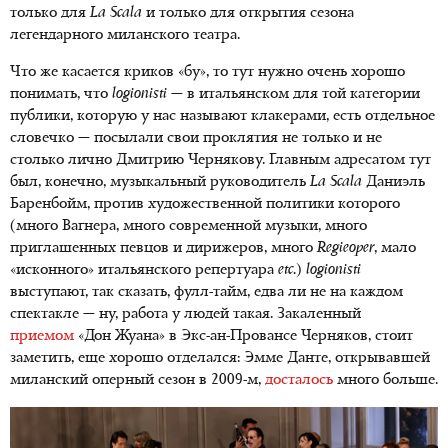
только для
La Scala
и только для открытия сезона
легендарного миланского театра.
Что же касается криков «бу», то тут нужно очень хорошо
понимать, что
logionisti
— в итальянском для той категории
публики, которую у нас называют клакерами, есть отдельное
словечко — посылали свои проклятия не только и не
столько лично Дмитрию Чернякову. Главным адресатом тут
был, конечно, музыкальный руководитель
La Scala
Даниэль
Баренбойм, против художественной политики которого
(много Вагнера, много современной музыки, много
приглашенных певцов и дирижеров, много
Regieoper
, мало
«исконного» итальянского репертуара
etc.
)
logionisti
выступают, так сказать, фулл-тайм, едва ли не на каждом
спектакле — ну, работа у людей такая. Закаленный
приемом
«Дон Жуана» в Экс-ан-Провансе Черняков, стоит
заметить, еще хорошо отделался: Эмме Данте, открывавшей
миланский оперный сезон в 2009-м,
досталось
много больше.