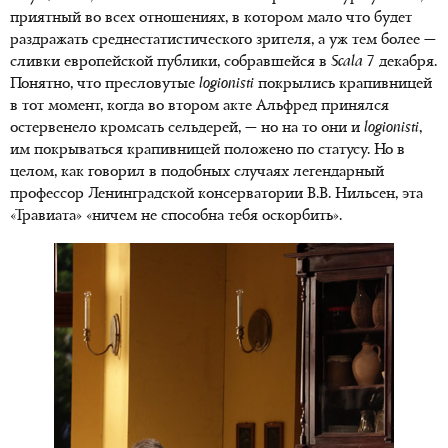
приятный во всех отношениях, в котором мало что будет
раздражать среднестатистического зрителя, а уж тем более —
сливки европейской публики, собравшейся в
Scala
7 декабря.
Понятно, что пресловутые
logionisti
покрылись крапивницей
в тот момент, когда во втором акте Альфред принялся
остервенело кромсать сельдерей, — но на то они и
logionisti
,
им покрываться крапивницей положено по статусу. Но в
целом, как говорил в подобных случаях легендарный
профессор Ленинградской консерватории В.В. Нильсен, эта
«Травиата» «ничем не способна тебя оскорбить».