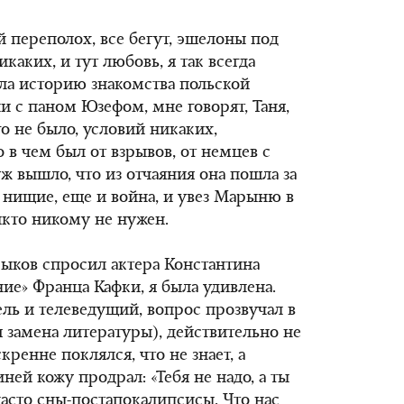
 переполох, все бегут, эшелоны под
каких, и тут любовь, я так всегда
нала историю знакомства польской
 с паном Юзефом, мне говорят, Таня,
го не было, условий никаких,
о в чем был от взрывов, от немцев с
ж вышло, что из отчаяния она пошла за
к нищие, еще и война, и увез Марыню в
кто никому не нужен.
ыков спросил актера Константина
ие» Франца Кафки, я была удивлена.
ль и телеведущий, вопрос прозвучал в
замена литературы), действительно не
скренне поклялся, что не знает, а
иней кожу продрал: «Тебя не надо, а ты
 часто сны-постапокалипсисы. Что нас