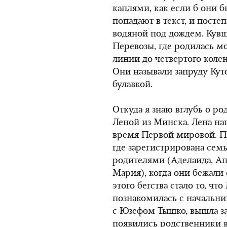
каплями, как если б они 
попадают в текст, и посте
водяной под дождем. Кувш
Перевозы, где родилась м
линии до четвертого колен
Они называли запруду Куто
булавкой.
Откуда я знаю вглубь о р
Леной из Минска. Лена на
время Первой мировой. Пр
где зарегистрирована сем
родителями (Аделаида, Ап
Мария), когда они бежали 
этого бегства стало то, ч
познакомилась с начальн
с Юзефом Тышко, вышла зам
появились родственники 