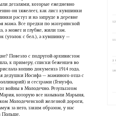
были деталями, которые ежедневно
пенно он тяжелеет, как лист кувшинки
инки растут и на запруде в деревне
12
оя мама. Все предки по материнской
а, а может и глубже, жили там.
к (уголок с бел.), а кувшинку —
11
одне? Повезло с подругой-архивистом
2 
шла, к примеру, списки беженцев во
ислала копию документа 1914 года,
18
ья дедушки Иосифа — маминого отца с
оллинарий) и сестрами (Генуэфа,
от войны в Молодечно. Результатом
то Мария, которую все называли Марыня,
иком Молодеченской железной дороги,
уж за него, таким образом, у нас
в Польше.