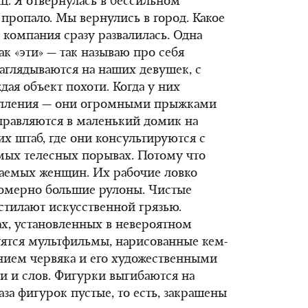
ц. Я отвернулась в бессильном
ё пропало. Мы вернулись в город. Какое
 компания сразу развалилась. Одна
ак «эти» — так называю про себя
заглядываются на наших девушек, с
ая объект похоти. Когда у них
купления — они огромными прыжками
правляются в маленький домик на
их штаб, где они консультируются с
мых телесных порывах. Потому что
ываемых женщин. Их рабочие ловко
омерно большие рулоны. Чистые
стилают искусственной грязью.
ах, установленных в невероятном
утятся мультфильмы, нарисованные кем-
нием червяка и его художественными
и и слов. Фигурки выгибаются на
аза фигурок пустые, то есть, закрашены