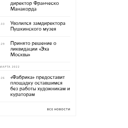
директор Франческо
Манакорда
Уволился замдиректора
:33
Пушкинского музея
Принято решение о
:29
ликвидации «Эха
Москвы»
МАРТА 2022
«Фабрика» предоставит
:26
площадку оставшимся
без работы художникам и
кураторам
ВСЕ НОВОСТИ