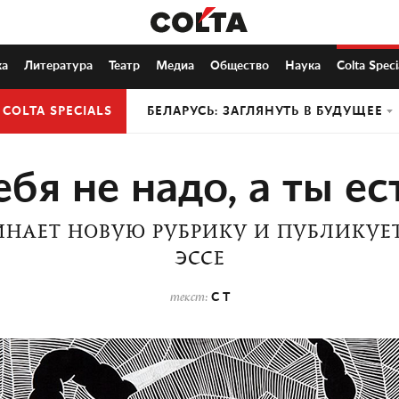
ка
Литература
Театр
Медиа
Общество
Наука
Colta Speci
COLTA SPECIALS
БЕЛАРУСЬ: ЗАГЛЯНУТЬ В БУДУЩЕЕ
ебя не надо, а ты ес
ИНАЕТ НОВУЮ РУБРИКУ И ПУБЛИКУЕТ
ЭССЕ
С Т
текст: