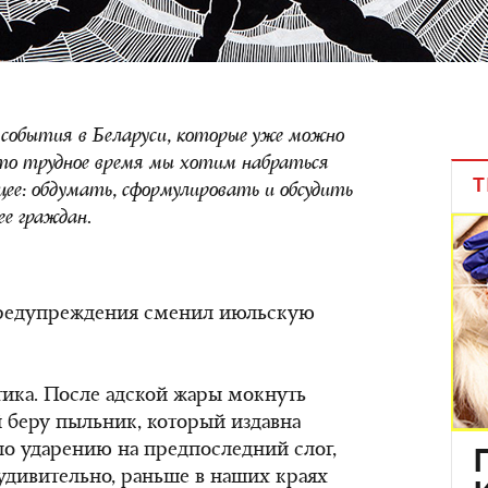
ь события в Беларуси, которые уже можно
то трудное время мы хотим набраться
Т
щее: обдумать, сформулировать и обсудить
ее граждан.
предупреждения сменил июльскую
тика. После адской жары мокнуть
й беру пыльник, который издавна
 по ударению на предпоследний слог,
еудивительно, раньше в наших краях