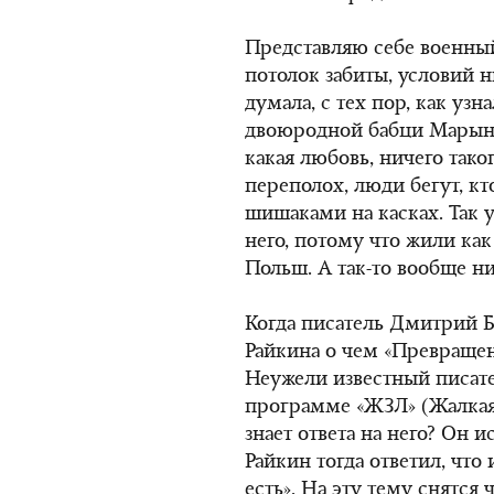
Представляю себе военный
потолок забиты, условий ни
думала, с тех пор, как уз
двоюродной бабци Марыни
какая любовь, ничего тако
переполох, люди бегут, кт
шишаками на касках. Так у
него, потому что жили ка
Польш.
А так-то
вообще ни
Когда писатель Дмитрий Б
Райкина о чем «Превращен
Неужели известный писате
программе «ЖЗЛ» (Жалкая 
знает ответа на него? Он и
Райкин тогда ответил, что 
есть». На эту тему снятся