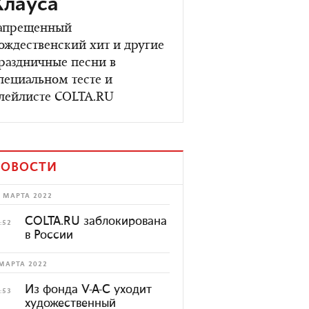
Клауса
апрещенный
ождественский хит и другие
раздничные песни в
пециальном тесте и
лейлисте COLTA.RU
ОВОСТИ
 МАРТА 2022
COLTA.RU заблокирована
:52
в России
МАРТА 2022
Из фонда V-A-C уходит
:53
художественный