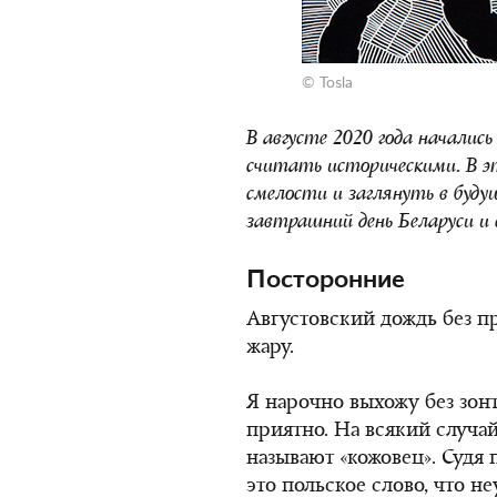
© Tosla
В августе 2020 года началис
считать историческими. В э
смелости и заглянуть в буду
завтрашний день Беларуси и 
Посторонние
Августовский дождь без 
жару.
Я нарочно выхожу без зон
приятно. На всякий случа
называют «кожовец». Судя
это польское слово, что н