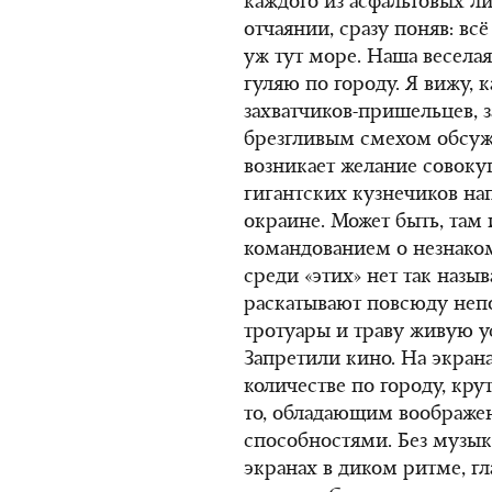
каждого из асфальтовых ли
отчаянии, сразу поняв: вс
уж тут море. Наша веселая
гуляю по городу. Я вижу, к
захватчиков-пришельцев, 
брезгливым смехом обсужд
возникает желание сово
гигантских кузнечиков на
окраине. Может быть, там 
командованием о незнако
среди «этих» нет так наз
раскатывают повсюду неп
тротуары и траву живую у
Запретили кино. На экран
количестве по городу, кр
то, обладающим воображе
способностями. Без музык
экранах в диком ритме, гл