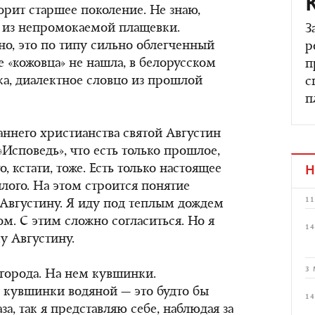
орит старшее поколение. Не знаю,
н из непромокаемой плащевки.
З
но, это по типу сильно облегченный
р
 «кожовца» не нашла, в белорусском
п
ка, диалектное словцо из прошлой
с
п
аннего христианства святой Августин
Исповедь», что есть только прошлое,
, кстати, тоже. Есть только настоящее
Н
ого. На этом строится понятие
11
 Августину. Я иду под теплым дождем
ом. С этим сложно согласиться. Но я
14
у Августину.
3 
 города. На нем кувшинки.
 кувшинки водяной — это будто бы
14
за, так я представляю себе, наблюдая за