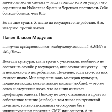
ничего не могли сделать — за два года до того он умер, а его
соратники по Нобелевке Франк и Черенков подписали. Себя
больше боимся, чем КГБ.
Но не мне судить. Я давно на государство не работаю. Это,
наверное, третий выход.
Павел Власов-Мрдуляш
интернет-предприниматель, гендиректор компаний «СМИ2» и
«МирТесен»
Деятели культуры, как и врачи с учителями, вообще-то не
состоят на службе у государства, они служат искусству — ну
и немножко его потребителям. Печально, если кто-то из них
считает иначе. Мне искренне жаль мастеров культуры,
подписывающих коллективные письма (любые), — это же
совок и отсутствие вкуса, что для них означает
профнепригодность. Никому не хочу отказывать в праве на
собственное мнение (любое), в том числе по путинской
политике, только высказывать его хорошо бы в
индивидуальном порядке в СМИ или соцсети. А не