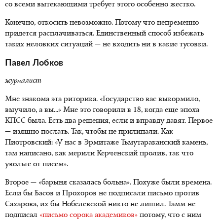
со всеми вытекающими требует этого особенно жестко.
Конечно, откосить невозможно. Потому что непременно
придется расплачиваться. Единственный способ избежать
таких неловких ситуаций — не входить ни в какие тусовки.
Павел Лобков
журналист
Мне знакома эта риторика. «Государство вас выкормило,
выучило, а вы...» Мне это говорили в 18, когда еще эпоха
КПСС была. Есть два решения, если и вправду давят. Первое
— изящно послать. Так, чтобы не прилипали. Как
Пиотровский: «У нас в Эрмитаже Тьмутараканский камень,
там написано, как мерили Керченский пролив, так что
увольте от писем».
Второе — «барыня сказалась больна». Похуже были времена.
Если бы Басов и Прохоров не подписали письмо против
Сахарова, их бы Нобелевской никто не лишил. Тамм не
подписал
«письмо сорока академиков»
потому, что с ним