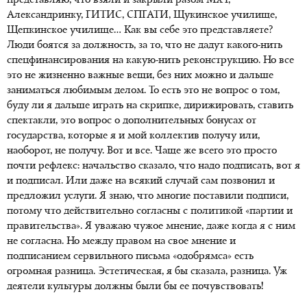
представляю, что взяли и закрыли разом МХТ,
Александринку, ГИТИС, СПГАТИ, Щукинское училище,
Щепкинское училище… Как вы себе это представляете?
Люди боятся за должность, за то, что не дадут какого-нить
спецфинансирования на какую-нить реконструкцию. Но все
это не жизненно важные вещи, без них можно и дальше
заниматься любимым делом. То есть это не вопрос о том,
буду ли я дальше играть на скрипке, дирижировать, ставить
спектакли, это вопрос о дополнительных бонусах от
государства, которые я и мой коллектив получу или,
наоборот, не получу. Вот и все. Чаще же всего это просто
почти рефлекс: начальство сказало, что надо подписать, вот я
и подписал. Или даже на всякий случай сам позвонил и
предложил услуги. Я знаю, что многие поставили подписи,
потому что действительно согласны с политикой «партии и
правительства». Я уважаю чужое мнение, даже когда я с ним
не согласна. Но между правом на свое мнение и
подписанием сервильного письма «одобрямса» есть
огромная разница. Эстетическая, я бы сказала, разница. Уж
деятели культуры должны были бы ее почувствовать!