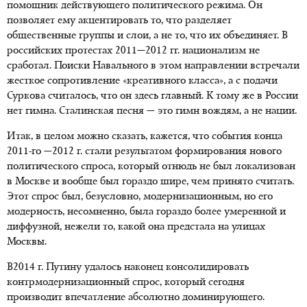
помощник действующего политического режима. Он
позволяет ему акцентировать то, что разделяет
общественные группы и слои, а не то, что их объединяет. В
российских протестах 2011—2012 гг. национализм не
сработал. Поиски Навального в этом направлении встречали
жесткое сопротивление «креативного класса», а с подачи
Суркова считалось, что он здесь главный. К тому же в России
нет гимна. Сталинская песня — это гимн вождям, а не нации.
Итак, в целом можно сказать, кажется, что события конца
2011-го —2012 г. стали результатом формирования нового
политического спроса, который отнюдь не был локализован
в Москве и вообще был гораздо шире, чем принято считать.
Этот спрос был, безусловно, модернизационным, но его
модерность, несомненно, была гораздо более умеренной и
диффузной, нежели то, какой она предстала на улицах
Москвы.
В2014 г. Путину удалось наконец консолидировать
контрмодернизационный спрос, который сегодня
производит впечатление абсолютно доминирующего.