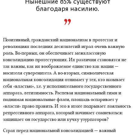
Нынешние 85% существуют
благодаря насилию.
Позитивный, гражданский национализм в протестах и
революциях последних десятилетий играл очень важную
роль. Во-первых, он обеспечивает межклассовую
консолидацию протестующих. Их различия становятся не
так важны, как их воображаемое единство как нации —
носителя суверенитета. А во-вторых, символическая
национальная консолидация отнимает у тех, кто называет
себя «властью», т.е. у исполнительного государственного
аппарата, легитимность. Распевая национальный гимн и
поднимая национальные флаги, площадь оспаривает у
«власти» право править. И это в итоге подрывает лояльность
репрессивного аппарата, который начинает сомневаться:
защищает он государство или кучку узурпаторов?
Страх перед национальной консолидацией — важный