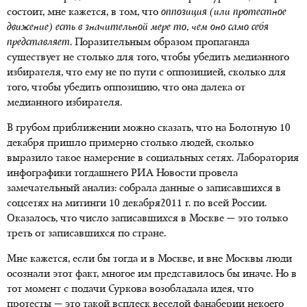
состоит, мне кажется, в том, что
оппозиция (или протестное
движение) есть в значительной мере то, чем оно само себя
представляет.
Поразительным образом пропаганда
существует не столько для того, чтобы убедить медианного
избирателя, что ему не по пути с оппозицией, сколько для
того, чтобы убедить оппозицию, что она далека от
медианного избирателя.
В грубом приближении можно сказать, что на Болотную 10
декабря пришло примерно столько людей, сколько
выразило такое намерение в социальных сетях. Лаборатория
инфографики тогдашнего РИА Новости провела
замечательный анализ: собрала данные о записавшихся в
соцсетях на митинги 10 декабря2011 г. по всей России.
Оказалось, что число записавшихся в Москве — это только
треть от записавшихся по стране.
Мне кажется, если бы тогда и в Москве, и вне Москвы люди
осознали этот факт, многое им представилось бы иначе. Но в
тот момент с подачи Суркова возобладала идея, что
протесты — это такой всплеск веселой фанаберии некоего