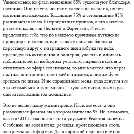
Удивительно, но факт: нынешние 85% существуют благодаря
насилию. Они не есть целиком следствие насилия, но без
насилия невозможны. Тогдашние 75% и сегодняшние 85%
различаются не на 10 процентных пунктов, а это какие-то
разные шкалы, как Цельсий и Фаренгейт. И если
представить себе, что по каким-то причинам путинские
прокуроры и следователи, а также нанятые бандиты
перестанут вдруг с завтрашнего дня возбуждать дела,
преследовать активистов и блогеров, удалять и избивать
наблюдателей на выборных участках, закрывать сайты и
отключать от эфира телеканалы, то мне кажется, что через
полгода оппозиция станет мейнстримом, а режим будет
трещать по швам. И не спрашивайте меня, куда денутся все
эти «обамачмо» и «крымнаш» — туда же, очевидно, откуда
они за последний год появились.
Это не делает нашу жизнь проще. Насилие есть, и оно
размахивает флагом, на котором написано 85. Но, возможно,
как и в2011 г., мы опять что-то упускаем. Реакция конечна.
Особенно, на мой взгляд, реакция, протекающая в столь
экстремальных формах. Да, в короткой перспективе она