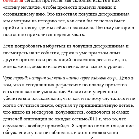
оценивая
сегодня протесты, мы склонны искать в них
«логику неудачи», чтобы провести прямую линию к
сегодняшнему дню. Это известная ловушка детерминизма:
мы смотрим на историю так, как если бы ее целью было
прийти в точку, где мы сейчас находимся. Поэтому историю
постоянно приходится переписывать.
Если попробовать выбраться из ловушки детерминизма и
посмотреть на те события, держа в уме при этом опыт
других протестов и революций последних десяти лет, то,
мне кажется, можно извлечь несколько важных уроков.
Урок первый: история является часто через заднюю дверь.
Дело в
том, что в сегодняшних рефлексиях по поводу протестов
есть одно важное умолчание. Аналитики уверенно и
убедительно рассказывают, что, как и почему случилось и не
могло случиться иначе, опуская ту принципиальную деталь,
что никто из экспертов, колумнистов, социологов и самих
деятелей оппозиции не ожидал осенью2011 г., что то, что
случилось, вообще произойдет. Я хорошо помню тогдашние
обсуждения: у нас нет общества, и хотя недовольство