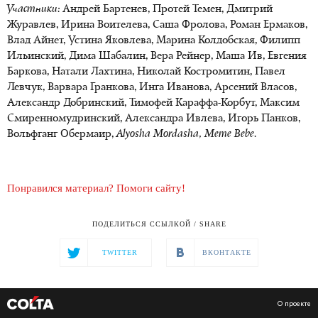
Участники:
Андрей Бартенев, Протей Темен, Дмитрий
Журавлев, Ирина Воителева, Саша Фролова, Роман Ермаков,
Влад Айнет, Устина Яковлева, Марина Колдобская, Филипп
Ильинский, Дима Шабалин, Вера Рейнер, Маша Ив, Евгения
Баркова, Натали Лахтина, Николай Костромитин, Павел
Левчук, Варвара Гранкова, Инга Иванова, Арсений Власов,
Александр Добринский, Тимофей Караффа-Корбут, Максим
Смиренномудринский, Александра Ивлева, Игорь Панков,
Вольфганг Обермаир,
Alyosha Mordasha, Meme Bebe.
Понравился материал? Помоги сайту!
ПОДЕЛИТЬСЯ ССЫЛКОЙ / SHARE
TWITTER
ВКОНТАКТЕ
О проекте