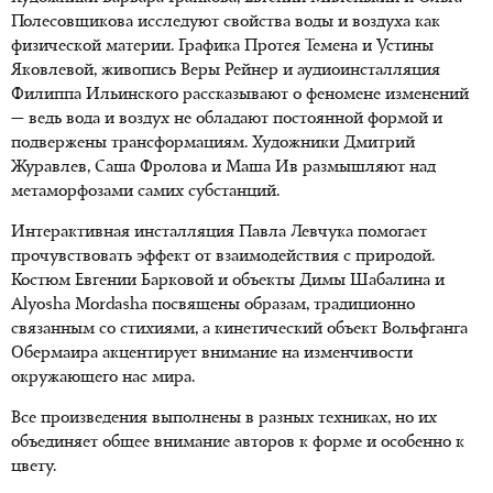
Полесовщикова исследуют свойства воды и воздуха как
физической материи. Графика Протея Темена и Устины
Яковлевой, живопись Веры Рейнер и аудиоинсталляция
Филиппа Ильинского рассказывают о феномене изменений
— ведь вода и воздух не обладают постоянной формой и
подвержены трансформациям. Художники Дмитрий
Журавлев, Саша Фролова и Маша Ив размышляют над
метаморфозами самих субстанций.
Интерактивная инсталляция Павла Левчука помогает
прочувствовать эффект от взаимодействия с природой.
Костюм Евгении Барковой и объекты Димы Шабалина и
Alyosha Mordasha посвящены образам, традиционно
связанным со стихиями, а кинетический объект Вольфганга
Обермаира акцентирует внимание на изменчивости
окружающего нас мира.
Все произведения выполнены в разных техниках, но их
объединяет общее внимание авторов к форме и особенно к
цвету.