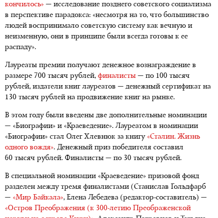
кончилось»
— исследование позднего советского социализма
в перспективе парадокса: «несмотря на то, что большинство
людей воспринимало советскую систему как вечную и
неизменную, они в принципе были всегда готовы к ее
распаду».
Лауреаты премии получают денежное вознаграждение в
размере 700 тысяч рублей,
финалисты
— по 100 тысяч
рублей, издатели книг лауреатов — денежный сертификат на
130 тысяч рублей на продвижение книг на рынке.
В этом году были введены две дополнительные номинации
— «Биографии» и «Краеведение». Лауреатом в номинации
«Биографии» стал Олег Хлевнюк за книгу
«Сталин. Жизнь
одного вождя»
. Денежный приз победителя составил
60 тысяч рублей. Финалисты — по 30 тысяч рублей.
В специальной номинации «Краеведение» призовой фонд
разделен между тремя финалистами (Станислав Гольдфарб
—
«Мир Байкала»
, Елена Лебедева (редактор-составитель) —
«Остров Преображения (к 300-летию Преображенской