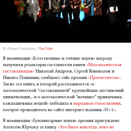
© «Радио Свобода» /
YouTube
В номинации «Естественные и точные науки» награду
получили редакторы-составители книги
«Математическая
составляющая»
Николай Андреев, Сергей Коновалов и
Никита Панюнин, сообщает сайт премии
«Просветитель»
.
Также эта книга, в которой рассказывается «о
математической "составляющей" крупнейших достижений
цивилизации... и о математической "начинке" привычных,
каждодневных вещей» победила в
народном голосовании
,
которое проводилось на сайте интернет-издания «N+1».
В номинации «Гуманитарные науки» премия присуждена
Алексею Юрчаку за книгу
«Это было навсегда, пока не