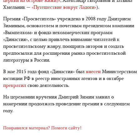
церкви на острове Кижи)»
, Александр Потравнов и Татьяна
Хмельник —
«Путешествие вокруг Ладоги»
).
Премия «Просветитель» учреждена в 2008 году Дмитрием
Зиминым, основателем и почетным президентом компании
«Вымпелком» и фонда некоммерческих программ
«Династия», с целью привлечь внимание читателей к
просветительскому жанру, поощрить авторов и создать
предпосылки для расширения рынка просветительской
литературы в России.
В мае 2015 года фонд «Династия» был
внесен
Министерством
юстиции РФ в реестр иностранных агентов и в октябре
прекратил
свою деятельность.
На церемонии вручения Дмитрий Зимин заявил о
намерении продолжать проведение премии в следующем
году.
Понравился материал? Помоги сайту!