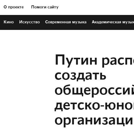
О проекте
Помоги сайту
Кино
Искусство
Современная
музыка
Академическая
музы
Путин расп
создать
общеросси
детско-юн
организац