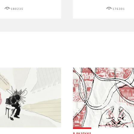
180235
176301
В РАЗЛУКЕ