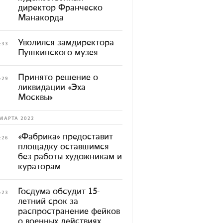
директор Франческо
Манакорда
Уволился замдиректора
:33
Пушкинского музея
Принято решение о
:29
ликвидации «Эха
Москвы»
МАРТА 2022
«Фабрика» предоставит
:26
площадку оставшимся
без работы художникам и
кураторам
Госдума обсудит 15-
:23
летний срок за
распространение фейков
о военных действиях