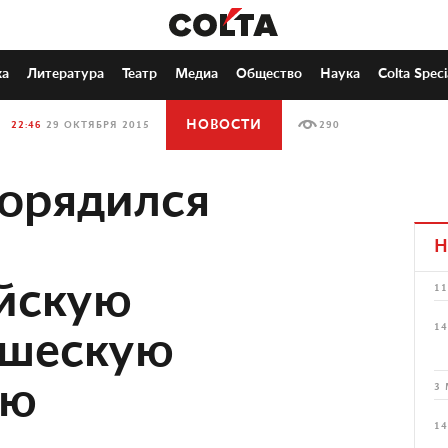
ка
Литература
Театр
Медиа
Общество
Наука
Colta Speci
НОВОСТИ
22:46
29 ОКТЯБРЯ 2015
290
орядился
Н
йскую
11
14
ошескую
ию
3 
14