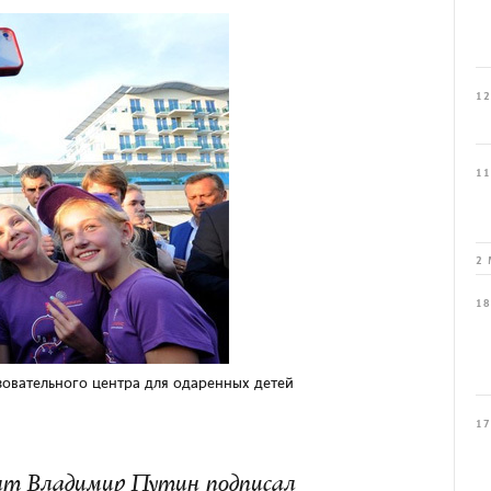
12
11
2 
18
овательного центра для одаренных детей
17
дент Владимир Путин подписал