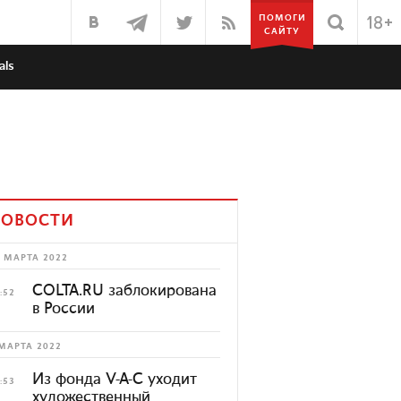
ПОМОГИ
САЙТУ
als
ОВОСТИ
 МАРТА 2022
COLTA.RU заблокирована
:52
в России
МАРТА 2022
Из фонда V-A-C уходит
:53
художественный