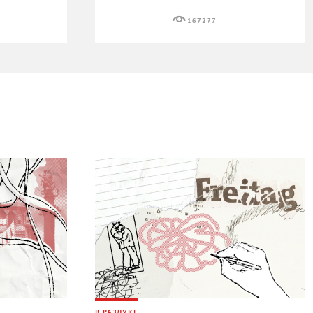
167277
В РАЗЛУКЕ