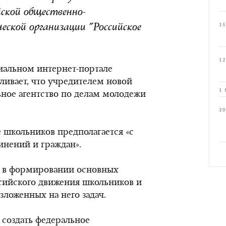
йской общественно-
15
еской организации "Российское
12
альном интернет-портале
ливает, что учредителем новой
1 
ьное агентство по делам молодежи
20
 школьников предполагается «с
нений и граждан».
ь в формировании основных
сийского движения школьников и
ложенных на него задач.
создать федеральное