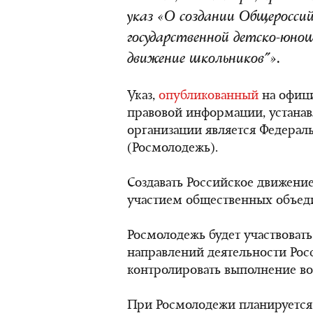
указ «О создании Общеросси
государственной детско-юнош
движение школьников"».
Указ,
опубликованный
на офици
правовой информации, устанав
организации является Федерал
(Росмолодежь).
Создавать Российское движение
участием общественных объеди
Росмолодежь будет участвоват
направлений деятельности Рос
контролировать выполнение воз
При Росмолодежи планируется 