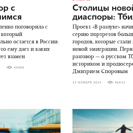
ор c
Столицы ново
шимся
диаспоры: Тб
енко поговорила с
Проект «В разлуке» нач
 который
серию портретов боль
ьно остается в России:
городов, которые стали
это ему дает и каких
новой эмиграции. Пер
ует взамен
разговор — о русском Т
историком и продюсер
4
99989
Дмитрием Споровым
22 НОЯБРЯ 2024
96643