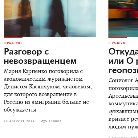
В РАЗЛУКЕ
В РАЗЛУКЕ
Разговор с
Откуда
невозвращенцем
или О 
геопо
Мария Карпенко поговорила с
экономическим журналистом
Социолог 
Денисом Касянчуком, человеком,
поговорила
для которого возвращение в
Арсеньевы
Россию из эмиграции больше не
коммуника
обсуждается
«уехавшими
кризисе ре
20 АВГУСТА 2024
100807
людям нуж