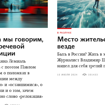
В РАЗЛУКЕ
 мы говорим,
Место жительс
речевой
везде
зиции
Быть в России? Жить в
Журналист Владимир 
Анна Лемиаль
нашел для себя третий 
 с поэтом Павлом
м о поломках в
15 ИЮЛЯ 2024
101433
ции между
» и «оставшимися», о
чи и о том, зачем
но слово «релокация»