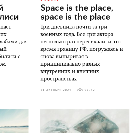
й
Space is the place,
илиси
space is the place
инает
Три дневника почти за три
ших
военных года. Все три автора
 хабами для
несколько раз пересекали за это
вый
время границу РФ, погружаясь и
билиси с
снова выныривая в
ом
принципиально разных
внутренних и внешних
пространствах
14 ОКТЯБРЯ 2024
97652