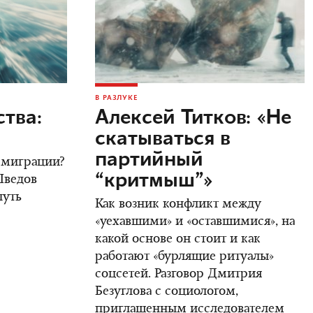
В РАЗЛУКЕ
тва:
Алексей Титков: «Не
скатываться в
партийный
 эмиграции?
“критмыш”»
Шведов
путь
Как возник конфликт между
«уехавшими» и «оставшимися», на
какой основе он стоит и как
работают «бурлящие ритуалы»
соцсетей. Разговор Дмитрия
Безуглова с социологом,
приглашенным исследователем