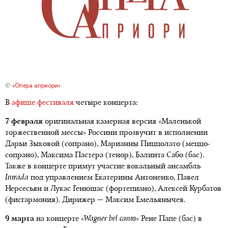
©
«Опера априори»
В
афише фестиваля
четыре концерта:
7 февраля
оригинальная камерная версия «Маленькой
торжественной мессы» Россини прозвучит в исполнении
Дарьи Зыковой (сопрано), Марианны Пиццолато (меццо-
сопрано), Максима Пастера (тенор), Балинта Сабо (бас).
Также в концерте примут участие вокальный ансамбль
Intrada
под управлением Екатерины Антоненко, Павел
Нерсесьян и Лукас Генюшас (фортепиано), Алексей Курбатов
(фисгармония). Дирижер — Максим Емельянычев.
9 марта
на концерте
«Wagner bel canto»
Рене Папе (бас) в