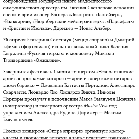
сопровождении Государственного академического
симфонического оркестра им. Евгения Светланова исполнит
сцены и арии из опер Вагнера «Лоэнгрин», «Тангейзер» ,
«Валькирия», «Нюрнбергские мейстерзингеры», «Парсифаль»
и «Тристан и Изольда». Дирижер — Йонас Альбер.
26 апреля
Екатерина Семенчук (меццо-сопрано) и Дмитрий
Ефимов (фортепиано) исполнят вокальный цикл Валерия
Гаврилина «Русская тетрадь» и монооперу Микаэла
Таривердиева «Ожидание».
Завершится фестиваль
1 июня
концертом «Неаполитанские
арии», в программе которого — арии из опер композиторов
эпохи барокко — Джованни Баттисты Перголези, Алессандро
Скарлатти, Леонардо Лео, Леонардо Винчи, Николы
Порпоры прозвучат в исполнении Макса Эмануэля Ценчича
(контратенор) и камерного оркестра
Musica Viva
под
управлением Александра Рудина. Дирижер — Максим
Емельянычев.
Помимо концертов «Опера априори» организует мастер-
классы и творческие встречи, а также реализует грантовые