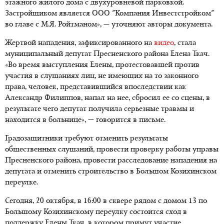
этажного жилого дома с двухуровневой парковкой.
Застройщиком является ООО "Компания Инвестстройком"
во главе с М.Я. Ройтманом», — уточняют авторы документа.
Жертвой нападения, зафиксированного на
видео
, стала
муниципальный депутат Пресненского района Елена Ткач.
«Во время выступления Елены, протестовавшей против
участия в слушаниях лиц, не имеющих на то законного
права, человек, представившийся впоследствии как
Александр Филиппов, напал на нее, сбросил ее со сцены, в
результате чего депутат получила серьезные травмы и
находится в больнице», — говорится в письме.
Градозащитники требуют отменить результаты
общественных слушаний, провести проверку работы управы
Пресненского района, провести расследование нападения на
депутата и отменить строительство в Большом Козихинском
переулке.
Сегодня, 20 октября, в 16:00 в сквере рядом с домом 13 по
Большому Козихинскому переулку состоится сход в
поддержку Елены Ткач, в котором примут участие