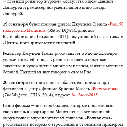
— главный редактор журнала «Искусство кино» Даниил
Дондурей и режиссер документального кино Тамара
Дондурей.
19 сентября
будет показан фильм Джулиена Темпла
«Рио: 50
градусов по Цельсию»
(
Rio 50 Degrees
Бразилия-
Великобритания-Германия, 2014), получивший на фестивале
«Центр» приз зрительских симпатий.
Режиссер Джулиен Темпл рассказывает о Рио-де-Жанейро
устами жителей города. Среди его героев и обычные
таксисты, и художники с мировым именем, и жены местных
богачей. Каждый из них говорит о своем Рио.
20 сентября
состоится показ обладателя приза жюри
фестиваля «Центр», фильма Кристал Мозель
«Волчья стая»
(
The Wolfpack
, США, 2014), лауреат
Sundance-2015
.
Герои фильма — шестеро братьев, которые провели всю
свою жизнь в квартире на Манхэттене, а все знания об
окружающем мире черпают из фильмов. «Волчья стая»
рассказывает историю о взрослении и становится примером