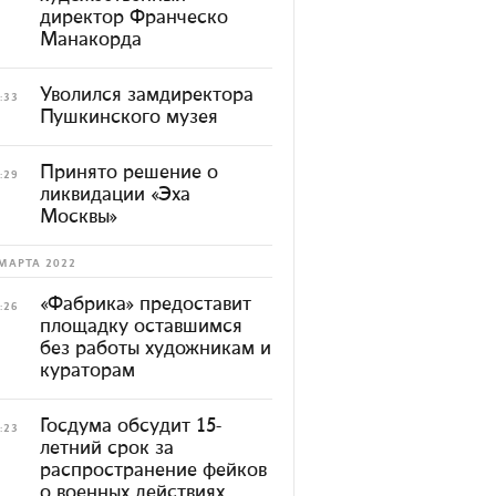
директор Франческо
Манакорда
Уволился замдиректора
:33
Пушкинского музея
Принято решение о
:29
ликвидации «Эха
Москвы»
МАРТА 2022
«Фабрика» предоставит
:26
площадку оставшимся
без работы художникам и
кураторам
Госдума обсудит 15-
:23
летний срок за
распространение фейков
о военных действиях