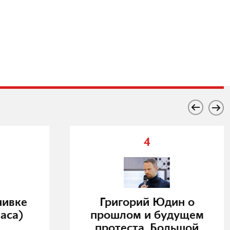
4
нивке
Григорий Юдин о
аса)
прошлом и будущем
протеста. Большой