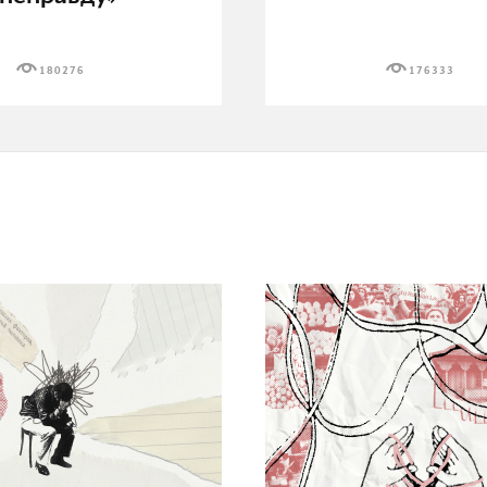
180276
176333