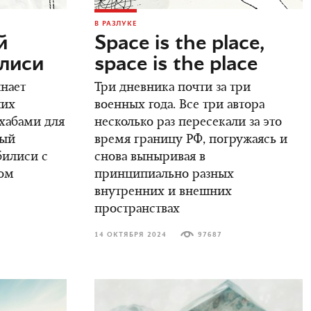
В РАЗЛУКЕ
й
Space is the place,
илиси
space is the place
инает
Три дневника почти за три
ших
военных года. Все три автора
 хабами для
несколько раз пересекали за это
вый
время границу РФ, погружаясь и
билиси с
снова выныривая в
ом
принципиально разных
внутренних и внешних
пространствах
14 ОКТЯБРЯ 2024
97687