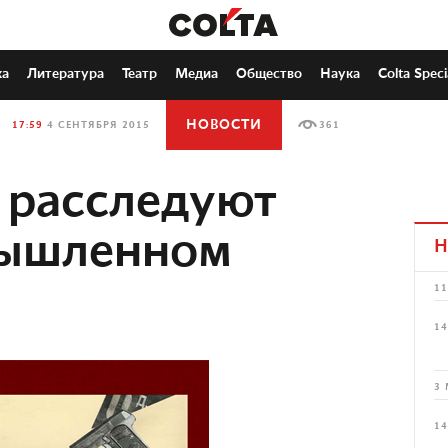
ка
Литература
Театр
Медиа
Общество
Наука
Colta Speci
НОВОСТИ
17:59
4 СЕНТЯБРЯ 2015
361
 расследуют
мышленном
Н
11
14
3 
14