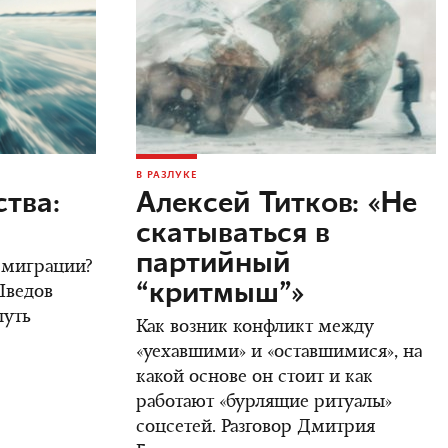
В РАЗЛУКЕ
тва:
Алексей Титков: «Не
скатываться в
партийный
 эмиграции?
“критмыш”»
Шведов
путь
Как возник конфликт между
«уехавшими» и «оставшимися», на
какой основе он стоит и как
работают «бурлящие ритуалы»
соцсетей. Разговор Дмитрия