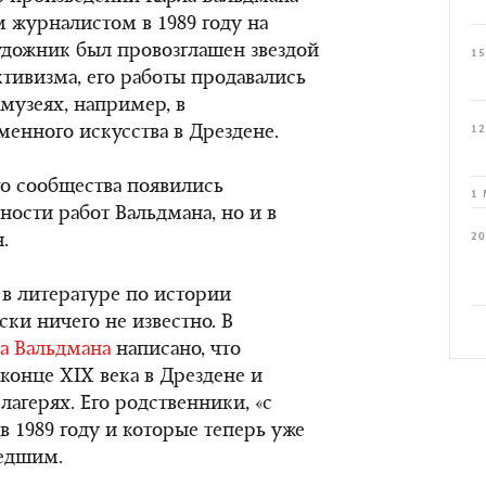
журналистом в 1989 году на
дожник был провозглашен звездой
15
тивизма, его работы продавались
 музеях, например, в
енного искусства в Дрездене.
12
о сообщества появились
1 
ности работ Вальдмана, но и в
20
.
 в литературе по истории
ски ничего не известно. В
ла Вальдмана
написано, что
 конце XIX века в Дрездене и
 лагерях. Его родственники, «с
в 1989 году и которые теперь уже
шедшим.