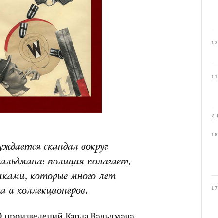
12
11
2 
18
ждается скандал вокруг
альдмана: полиция полагает,
иками, которые много лет
17
 и коллекционеров.
00 произведений Карла Вальдмана