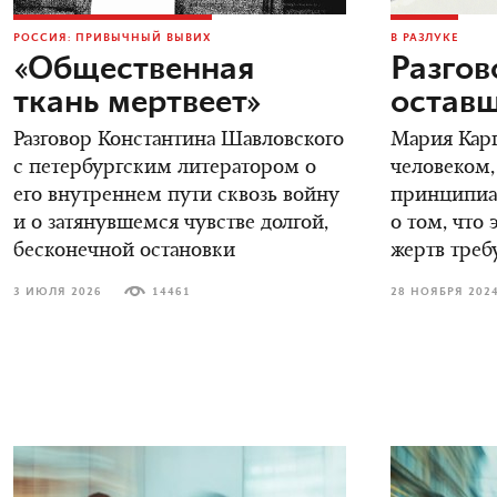
РОССИЯ: ПРИВЫЧНЫЙ ВЫВИХ
В РАЗЛУКЕ
«Общественная
Разгов
ткань мертвеет»
остав
Разговор Константина Шавловского
Мария Карп
с петербургским литератором о
человеком,
его внутреннем пути сквозь войну
принципиал
и о затянувшемся чувстве долгой,
о том, что 
бесконечной остановки
жертв треб
3 ИЮЛЯ 2026
14461
28 НОЯБРЯ 202