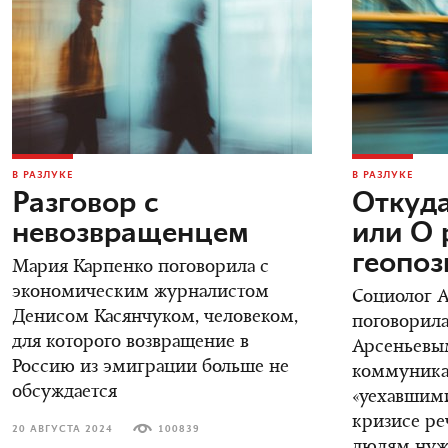
В РАЗЛУКЕ
В РАЗЛУКЕ
Разговор с
Откуда
невозвращенцем
или О 
геопо
Мария Карпенко поговорила с
экономическим журналистом
Социолог 
Денисом Касянчуком, человеком,
поговорила
для которого возвращение в
Арсеньевы
Россию из эмиграции больше не
коммуника
обсуждается
«уехавшими
кризисе ре
20 АВГУСТА 2024
100839