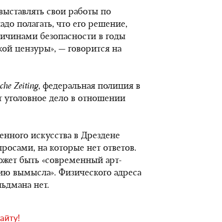
 выставлять свои работы по
до полагать, что его решение,
причинами безопасности в годы
ой цензуры», — говорится на
che Zeiting
, федеральная полиция в
т уголовное дело в отношении
енного искусства в Дрездене
просами, на которые нет ответов.
ожет быть «современный арт-
ию вымысла». Физического адреса
льдмана нет.
айту!