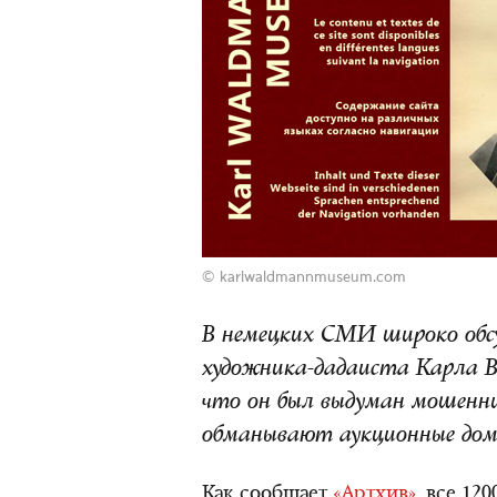
©
karlwaldmannmuseum.com
В немецких СМИ широко обсу
художника-дадаиста Карла В
что он был выдуман мошенн
обманывают аукционные дома
Как сообщает
«Артхив»
, все 12