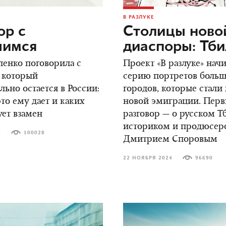
В РАЗЛУКЕ
ор c
Столицы ново
шимся
диаспоры: Тб
енко поговорила с
Проект «В разлуке» нач
 который
серию портретов боль
ьно остается в России:
городов, которые стали
это ему дает и каких
новой эмиграции. Пер
ует взамен
разговор — о русском Т
историком и продюсер
4
100028
Дмитрием Споровым
22 НОЯБРЯ 2024
96690