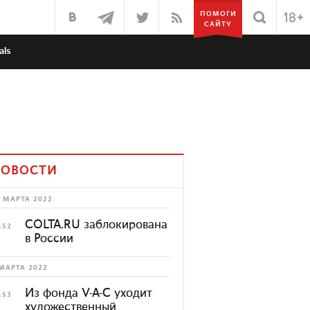
ПОМОГИ
САЙТУ
als
ОВОСТИ
 МАРТА 2022
COLTA.RU заблокирована
:52
в России
МАРТА 2022
Из фонда V-A-C уходит
:53
художественный