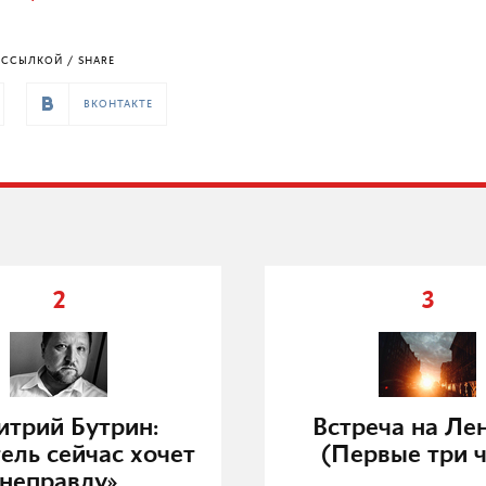
ССЫЛКОЙ / SHARE
ВКОНТАКТЕ
2
3
трий Бутрин:
Встреча на Ле
ель сейчас хочет
(Первые три ч
неправду»