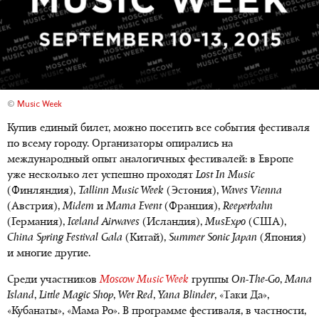
©
Music Week
Купив единый билет, можно посетить все события фестиваля
по всему городу. Организаторы опирались на
международный опыт аналогичных фестивалей: в Европе
уже несколько лет успешно проходят
Lost In Music
(Финляндия),
Tallinn Music Week
(Эстония),
Waves Vienna
(Австрия),
Midem
и
Mama Event
(Франция),
Reeperbahn
(Германия),
Iceland Airwaves
(Исландия),
MusExpo
(США),
China Spring Festival Gala
(Китай),
Summer Sonic Japan
(Япония)
и многие другие.
Среди участников
Moscow Music Week
группы
On-The-Go
,
Mana
Island
,
Little Magic Shop
,
Wet Red
,
Yana Blinder
, «Tаки Да»,
«Кубанаты», «Мама Ро». В программе фестиваля, в частности,