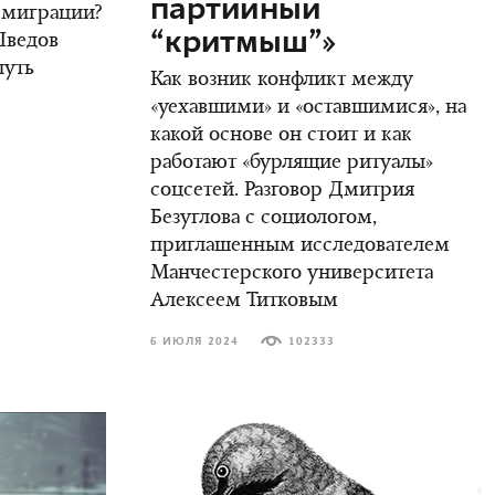
партийный
 эмиграции?
“критмыш”»
Шведов
путь
Как возник конфликт между
«уехавшими» и «оставшимися», на
какой основе он стоит и как
работают «бурлящие ритуалы»
соцсетей. Разговор Дмитрия
Безуглова с социологом,
приглашенным исследователем
Манчестерского университета
Алексеем Титковым
6 ИЮЛЯ 2024
102333