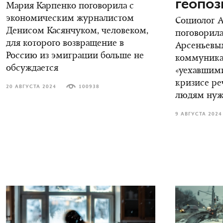
геопо
Мария Карпенко поговорила с
экономическим журналистом
Социолог 
Денисом Касянчуком, человеком,
поговорила
для которого возвращение в
Арсеньевы
Россию из эмиграции больше не
коммуника
обсуждается
«уехавшими
кризисе ре
20 АВГУСТА 2024
100938
людям нуж
9 АВГУСТА 2024