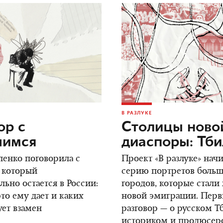
В РАЗЛУКЕ
ор c
Столицы ново
шимся
диаспоры: Тб
енко поговорила с
Проект «В разлуке» нач
 который
серию портретов боль
ьно остается в России:
городов, которые стали
это ему дает и каких
новой эмиграции. Пер
ует взамен
разговор — о русском Т
историком и продюсер