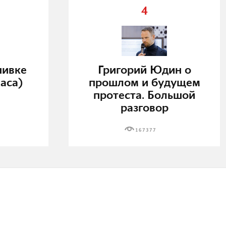
4
нивке
Григорий Юдин о
аса)
прошлом и будущем
протеста. Большой
разговор
167377