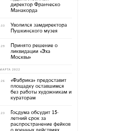
директор Франческо
Манакорда
Уволился замдиректора
:33
Пушкинского музея
Принято решение о
:29
ликвидации «Эха
Москвы»
МАРТА 2022
«Фабрика» предоставит
:26
площадку оставшимся
без работы художникам и
кураторам
Госдума обсудит 15-
:23
летний срок за
распространение фейков
о военных действиях