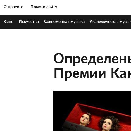
О проекте
Помоги сайту
Кино
Искусство
Современная
музыка
Академическая
музы
Определен
Премии Ка