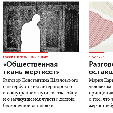
РОССИЯ: ПРИВЫЧНЫЙ ВЫВИХ
В РАЗЛУКЕ
«Общественная
Разгов
ткань мертвеет»
остав
Разговор Константина Шавловского
Мария Карп
с петербургским литератором о
человеком,
его внутреннем пути сквозь войну
принципиал
и о затянувшемся чувстве долгой,
о том, что 
бесконечной остановки
жертв треб