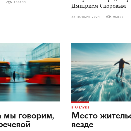
4
100133
Дмитрием Споровым
22 НОЯБРЯ 2024
96811
В РАЗЛУКЕ
 мы говорим,
Место жительс
речевой
везде