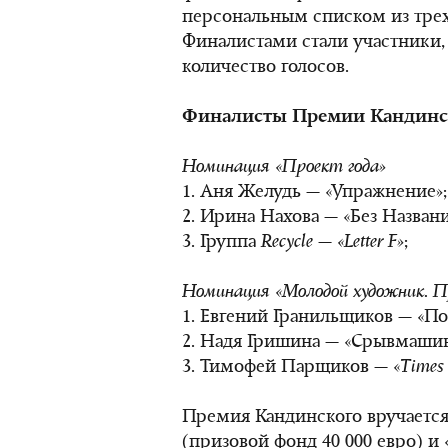
персональным списком из тре
Финалистами стали участники
количество голосов.
Финалисты Премии Кандинско
Номинация «Проект года»
1. Аня Желудь — «Упражнение»;
2. Ирина Нахова — «Без Названи
3. Группа
Recycle
—
«Letter F»
;
Номинация «Молодой художник. П
1. Евгений Гранильщиков — «По
2. Надя Гришина — «Срывмашин
3. Тимофей Парщиков — «
Times
Премия Кандинского вручается
(призовой фонд 40 000 евро) и