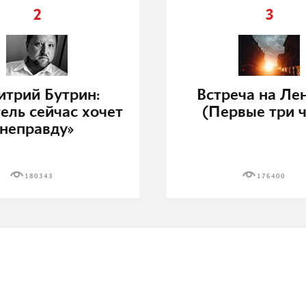
2
3
трий Бутрин:
Встреча на Ле
ель сейчас хочет
(Первые три ч
неправду»
180343
176400