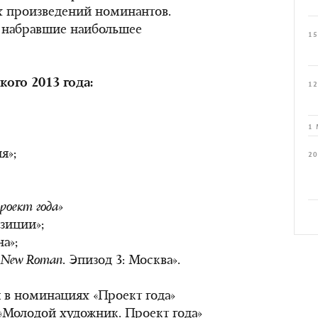
х произведений номинантов.
, набравшие наибольшее
15
го 2013 года:
12
1 
я»;
20
роект года»
зиции»;
а»;
 New Roman
. Эпизод 3: Москва».
 в номинациях «Проект года»
 «Молодой художник. Проект года»