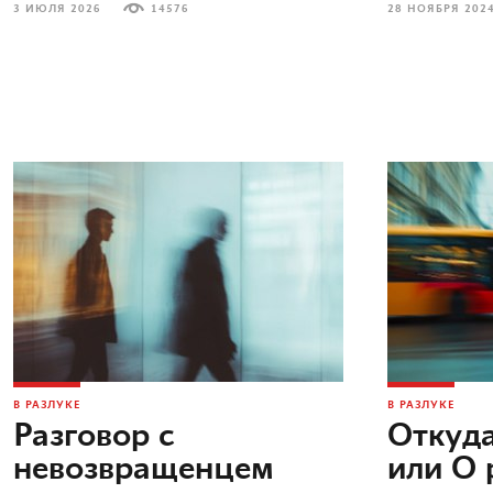
3 ИЮЛЯ 2026
14576
28 НОЯБРЯ 202
В РАЗЛУКЕ
В РАЗЛУКЕ
Разговор с
Откуда
невозвращенцем
или О 