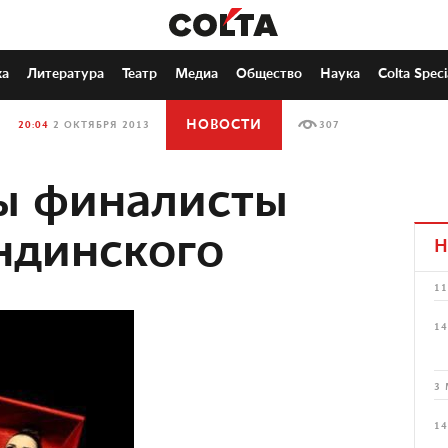
ка
Литература
Театр
Медиа
Общество
Наука
Colta Speci
НОВОСТИ
20:04
2 ОКТЯБРЯ 2013
307
ы финалисты
ндинского
Н
11
14
3 
14