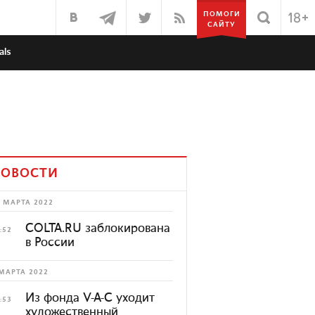
ПОМОГИ
САЙТУ
als
ОВОСТИ
 МАРТА 2022
COLTA.RU заблокирована
:52
в России
МАРТА 2022
Из фонда V-A-C уходит
:53
художественный