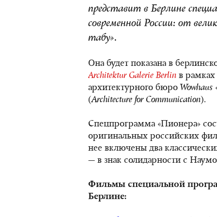
представит в Берлине специ
современной России: от вел
табу».
Она будет показана в берлинск
Architektur Galerie Berlin
в рамках
архитектурного бюро
Wowhaus
(
Architecture for Communication
).
Спецпрограмма «Пионера» сост
оригинальных российских филь
нее включены два классически
— в знак солидарности с Наум
Фильмы специальной програ
Берлине: