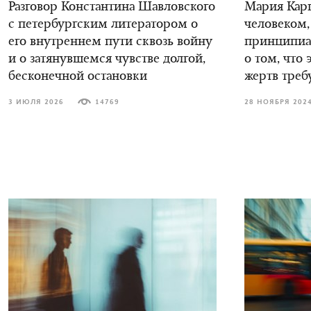
Разговор Константина Шавловского
Мария Карп
с петербургским литератором о
человеком,
его внутреннем пути сквозь войну
принципиал
и о затянувшемся чувстве долгой,
о том, что 
бесконечной остановки
жертв треб
3 ИЮЛЯ 2026
14769
28 НОЯБРЯ 202