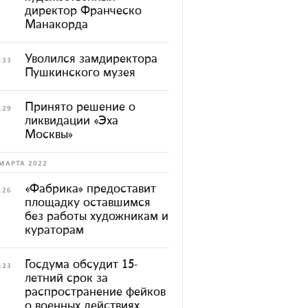
директор Франческо
Манакорда
Уволился замдиректора
:33
Пушкинского музея
Принято решение о
:29
ликвидации «Эха
Москвы»
МАРТА 2022
«Фабрика» предоставит
:26
площадку оставшимся
без работы художникам и
кураторам
Госдума обсудит 15-
:23
летний срок за
распространение фейков
о военных действиях