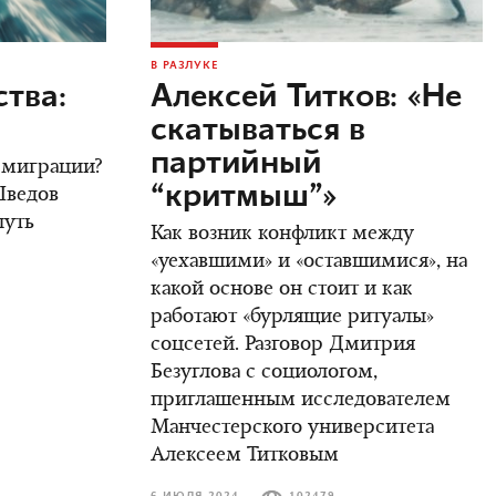
В РАЗЛУКЕ
тва:
Алексей Титков: «Не
скатываться в
партийный
 эмиграции?
“критмыш”»
Шведов
путь
Как возник конфликт между
«уехавшими» и «оставшимися», на
какой основе он стоит и как
работают «бурлящие ритуалы»
соцсетей. Разговор Дмитрия
Безуглова с социологом,
приглашенным исследователем
Манчестерского университета
Алексеем Титковым