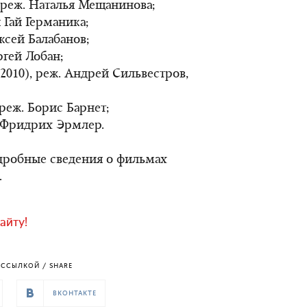
 реж. Наталья Мещанинова;
 Гай Германика;
ксей Балабанов;
ргей Лобан;
010), реж. Андрей Сильвестров,
 реж. Борис Барнет;
. Фридрих Эрмлер.
одробные сведения о фильмах
.
айту!
ССЫЛКОЙ / SHARE
ВКОНТАКТЕ