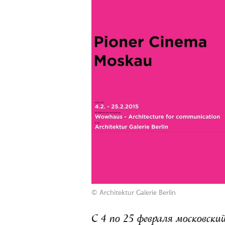
©
Architektur Galerie Berlin
С 4 по 25 февраля московск