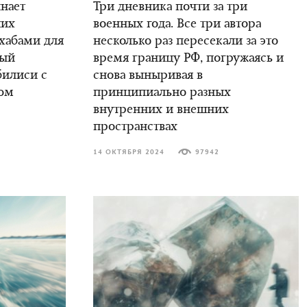
инает
Три дневника почти за три
ших
военных года. Все три автора
 хабами для
несколько раз пересекали за это
вый
время границу РФ, погружаясь и
билиси с
снова выныривая в
ом
принципиально разных
внутренних и внешних
пространствах
14 ОКТЯБРЯ 2024
97942