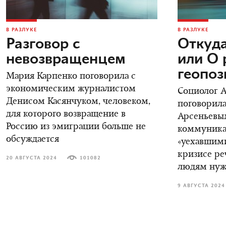
В РАЗЛУКЕ
В РАЗЛУКЕ
Разговор с
Откуда
невозвращенцем
или О 
геопо
Мария Карпенко поговорила с
экономическим журналистом
Социолог 
Денисом Касянчуком, человеком,
поговорила
для которого возвращение в
Арсеньевы
Россию из эмиграции больше не
коммуника
обсуждается
«уехавшими
кризисе ре
20 АВГУСТА 2024
101082
людям нуж
9 АВГУСТА 2024