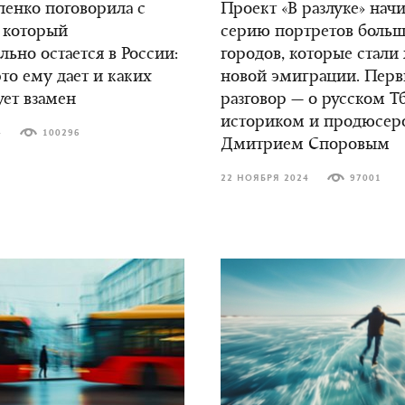
енко поговорила с
Проект «В разлуке» нач
 который
серию портретов боль
ьно остается в России:
городов, которые стали
это ему дает и каких
новой эмиграции. Пер
ует взамен
разговор — о русском Т
историком и продюсер
4
100296
Дмитрием Споровым
22 НОЯБРЯ 2024
97001