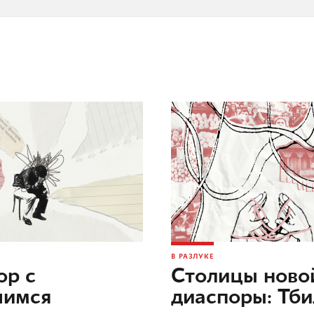
В РАЗЛУКЕ
ор c
Столицы ново
шимся
диаспоры: Тб