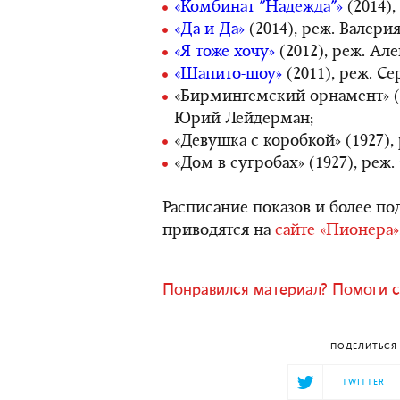
«Комбинат "Надежда"»
(2014),
«Да и Да»
(2014), реж. Валерия
«Я тоже хочу»
(2012), реж. Але
«Шапито-шоу»
(2011), реж. Се
«Бирмингемский орнамент» (2
Юрий Лейдерман;
«Девушка с коробкой» (1927),
«Дом в сугробах» (1927), реж
Расписание показов и более п
приводятся на
сайте «Пионера»
Понравился материал? Помоги с
ПОДЕЛИТЬСЯ 
TWITTER