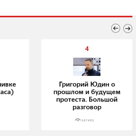
4
нивке
Григорий Юдин о
аса)
прошлом и будущем
протеста. Большой
разговор
167492