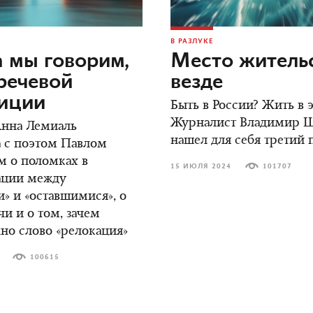
В РАЗЛУКЕ
 мы говорим,
Место жительс
речевой
везде
зиции
Быть в России? Жить в
Журналист Владимир 
Анна Лемиаль
нашел для себя третий 
 с поэтом Павлом
м о поломках в
15 ИЮЛЯ 2024
101707
ции между
» и «оставшимися», о
чи и о том, зачем
но слово «релокация»
100615