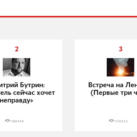
2
3
трий Бутрин:
Встреча на Ле
ель сейчас хочет
(Первые три ч
неправду»
180459
176512