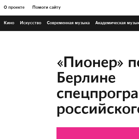
О проекте
Помоги сайту
Кино
Искусство
Современная
музыка
Академическая
музы
«Пионер» п
Берлине
спецпрогр
российског