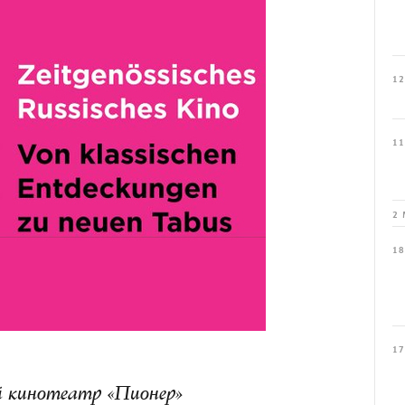
12
11
2 
18
17
ий кинотеатр «Пионер»