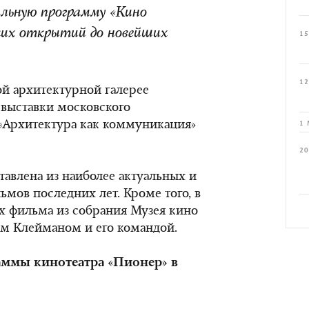
альную программу «Кино
иких открытий до новейших
15
12
ой архитектурной галерее
 выставки московского
«Архитектура как коммуникация»
1 
20
авлена из наиболее актуальных и
мов последних лет. Кроме того, в
х фильма из собрания Музея кино
ом Клейманом и его командой.
ммы кинотеатра «Пионер» в