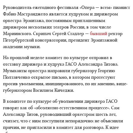
Руководитель ежегодного фестиваля «Опера — всем» пианист
Фабио Мастранджело является худруком и дирижером
оркестра Эрмитажа, постоянным приглашенным
дирижером нескольких театров России, в том числе
Мариинского. Скрипач Сергей Стадлер —
бывший
ректор
Петербургской консерватории, президент Эрмитажной
академии музыки.
На прошлой неделе комитет по культуре отправил в
отставку дирижера и худрука ГАСО Александра Титова.
Музыканты оркестра направили губернатору Георгию
Полтавченко открытое письмо, в котором протестуют
против увольнения, инициированного, по их мнению, вице-
губернатором Василием Кичеджи.
В комитете по культуре об увольнении дирижера ГАСО
говорят как об «абсолютно естественном процессе». Сам
Александр Титов, руководивший оркестром шесть лет,
считает, что с ним поступили непорядочно: не объяснили
причин, не пригласили в комитет для разговора. К идее