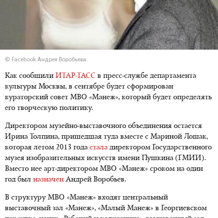
© Facebook Андрея Воробьева
Как сообщили
ИТАР-ТАСС
в пресс-службе департамента
культуры Москвы, в сентябре будет сформирован
кураторский совет МВО «Манеж», который будет определять
его творческую политику.
Директором музейно-выставочного объединения остается
Ирина Толпина, пришедшая туда вместе с Мариной Лошак,
которая летом 2013 года
стала
директором Государственного
музея изобразительных искусств имени Пушкина (ГМИИ).
Вместо нее арт-директором МВО «Манеж» сроком на один
год был
назначен
Андрей Воробьев.
В структуру МВО «Манеж» входят центральный
выставочный зал «Манеж», «Малый Манеж» в Георгиевском