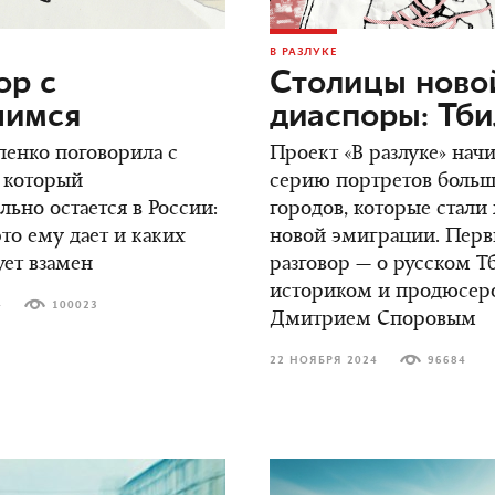
В РАЗЛУКЕ
ор c
Столицы ново
шимся
диаспоры: Тб
енко поговорила с
Проект «В разлуке» нач
 который
серию портретов боль
ьно остается в России:
городов, которые стали
это ему дает и каких
новой эмиграции. Пер
ует взамен
разговор — о русском Т
историком и продюсер
4
100023
Дмитрием Споровым
22 НОЯБРЯ 2024
96684