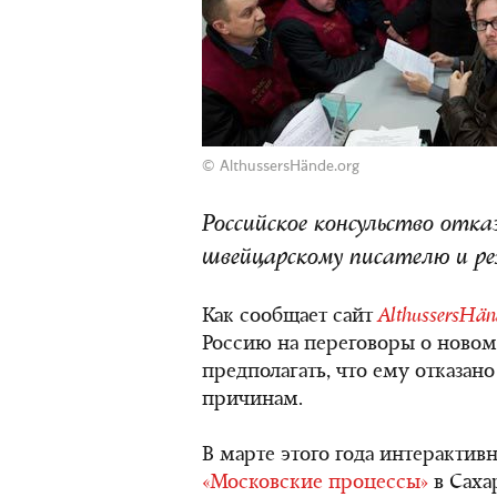
© AlthussersHände.org
Российское консульство отказ
швейцарскому писателю и ре
Как сообщает сайт
AlthussersHän
Россию на переговоры о новом
предполагать, что ему отказан
причинам.
В марте этого года интерактив
«Московские процессы»
в Саха