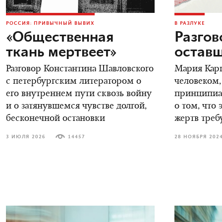
РОССИЯ: ПРИВЫЧНЫЙ ВЫВИХ
В РАЗЛУКЕ
«Общественная
Разгов
ткань мертвеет»
остав
Разговор Константина Шавловского
Мария Карп
с петербургским литератором о
человеком,
его внутреннем пути сквозь войну
принципиал
и о затянувшемся чувстве долгой,
о том, что 
бесконечной остановки
жертв треб
3 ИЮЛЯ 2026
14457
28 НОЯБРЯ 202