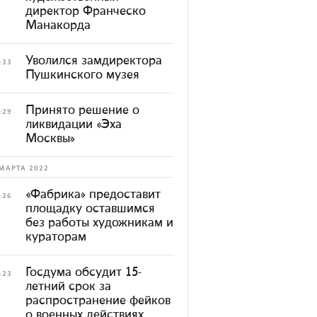
директор Франческо
Манакорда
Уволился замдиректора
:33
Пушкинского музея
Принято решение о
:29
ликвидации «Эха
Москвы»
МАРТА 2022
«Фабрика» предоставит
:26
площадку оставшимся
без работы художникам и
кураторам
Госдума обсудит 15-
:23
летний срок за
распространение фейков
о военных действиях