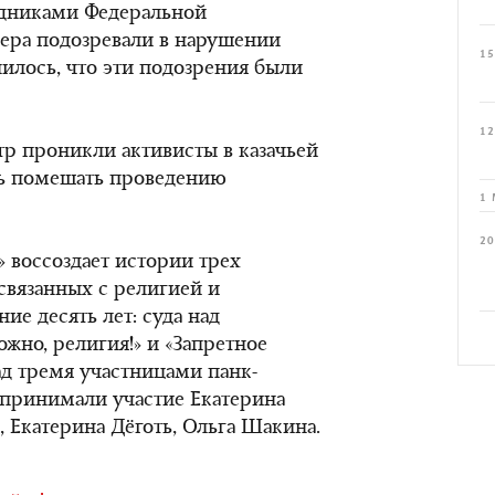
дниками Федеральной
ера подозревали в нарушении
15
илось, что эти подозрения были
12
тр проникли активисты в казачьей
сь помешать проведению
1 
20
 воссоздает истории трех
связанных с религией и
ие десять лет: суда над
жно, религия!» и «Запретное
над тремя участницами панк-
е принимали участие Екатерина
 Екатерина Дёготь, Ольга Шакина.