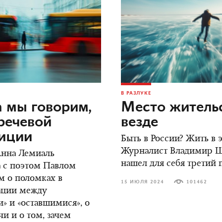
В РАЗЛУКЕ
 мы говорим,
Место жительс
речевой
везде
зиции
Быть в России? Жить в
Журналист Владимир 
Анна Лемиаль
нашел для себя третий 
 с поэтом Павлом
м о поломках в
15 ИЮЛЯ 2024
101462
ции между
» и «оставшимися», о
чи и о том, зачем