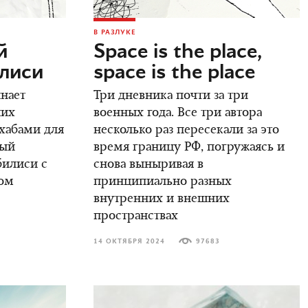
В РАЗЛУКЕ
й
Space is the place,
илиси
space is the place
инает
Три дневника почти за три
ших
военных года. Все три автора
 хабами для
несколько раз пересекали за это
вый
время границу РФ, погружаясь и
билиси с
снова выныривая в
ом
принципиально разных
внутренних и внешних
пространствах
14 ОКТЯБРЯ 2024
97683