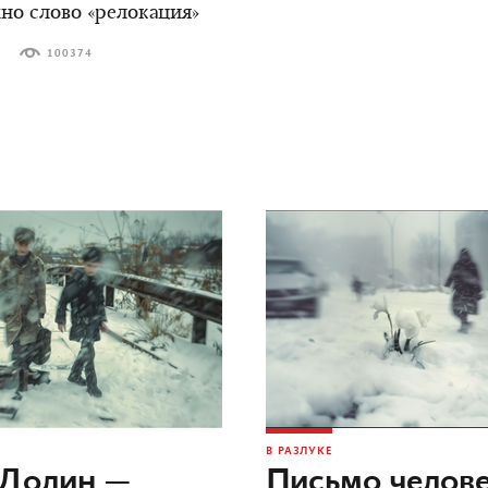
но слово «релокация»
100374
В РАЗЛУКЕ
 Долин —
Письмо челов