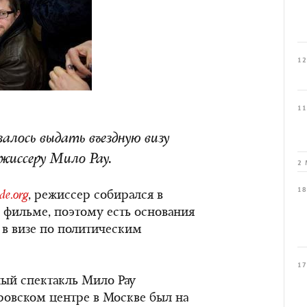
12
11
алось выдать въездную визу
жиссеру Мило Рау.
2 
18
de.org
, режиссер собирался в
 фильме, поэтому есть основания
о в визе по политическим
17
ный спектакль Мило Рау
ровском центре в Москве был на