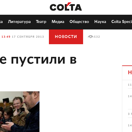
ка
Литература
Театр
Медиа
Общество
Наука
Colta Speci
НОВОСТИ
13:49
17 СЕНТЯБРЯ 2013
532
е пустили в
Н
11
14
3 
14