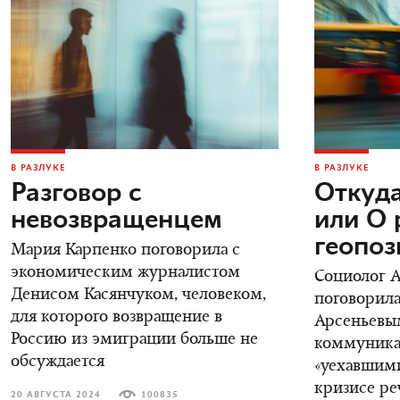
В РАЗЛУКЕ
В РАЗЛУКЕ
Разговор с
Откуда
невозвращенцем
или О 
геопо
Мария Карпенко поговорила с
экономическим журналистом
Социолог 
Денисом Касянчуком, человеком,
поговорила
для которого возвращение в
Арсеньевы
Россию из эмиграции больше не
коммуника
обсуждается
«уехавшими
кризисе ре
20 АВГУСТА 2024
100835