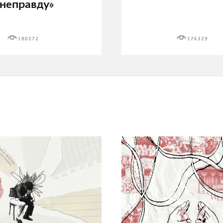
неправду»
180272
176329