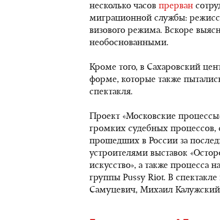
несколько часов
прерван
сотру
миграционной службы: режисс
визового режима. Вскоре выясн
необоснованными.
Кроме того, в Сахаровский цен
форме, которые также пытали
спектакля.
Проект «Московские процессы»
громких судебных процессов, 
прошедших в России за последн
устроителями выставок «Осторо
искусство», а также процесса 
группы Pussy Riot. В спектакл
Самуцевич, Михаил Калужский,