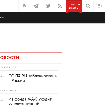
ПОМОГИ
САЙТУ
als
ОВОСТИ
 МАРТА 2022
COLTA.RU заблокирована
:52
в России
МАРТА 2022
Из фонда V-A-C уходит
:53
художественный