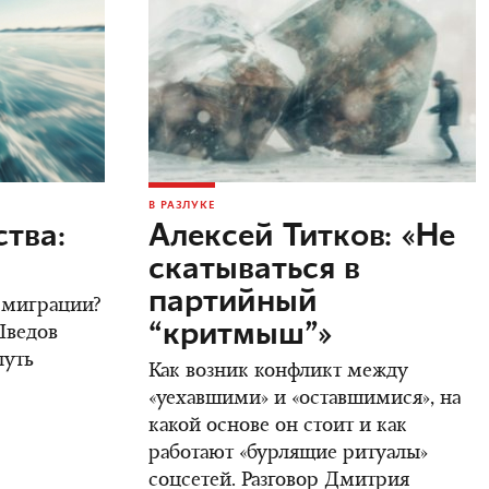
В РАЗЛУКЕ
тва:
Алексей Титков: «Не
скатываться в
партийный
 эмиграции?
“критмыш”»
Шведов
путь
Как возник конфликт между
«уехавшими» и «оставшимися», на
какой основе он стоит и как
работают «бурлящие ритуалы»
соцсетей. Разговор Дмитрия