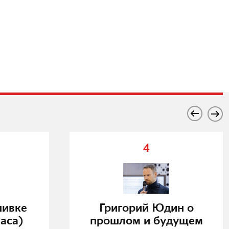
4
нивке
Григорий Юдин о
аса)
прошлом и будущем