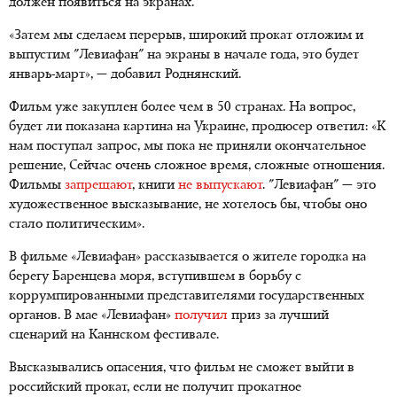
должен появиться на экранах.
«Затем мы сделаем перерыв, широкий прокат отложим и
выпустим "Левиафан" на экраны в начале года, это будет
январь-март», — добавил Роднянский.
Фильм уже закуплен более чем в 50 странах. На вопрос,
будет ли показана картина на Украине, продюсер ответил: «К
нам поступал запрос, мы пока не приняли окончательное
решение, Сейчас очень сложное время, сложные отношения.
Фильмы
запрещают
, книги
не выпускают
. "Левиафан" — это
художественное высказывание, не хотелось бы, чтобы оно
стало политическим».
В фильме «Левиафан» рассказывается о жителе городка на
берегу Баренцева моря, вступившем в борьбу с
коррумпированными представителями государственных
органов. В мае «Левиафан»
получил
приз за лучший
сценарий на Каннском фестивале.
Высказывались опасения, что фильм не сможет выйти в
российский прокат, если не получит прокатное