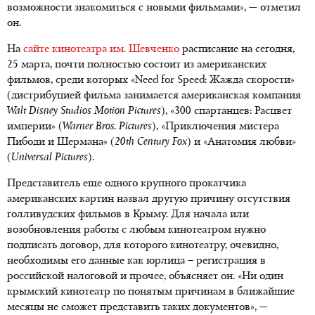
возможности знакомиться с новыми фильмами», — отметил
он.
На
сайте кинотеатра им. Шевченко
расписание на сегодня,
25 марта, почти полностью состоит из американских
фильмов, среди которых «Need for Speed: Жажда скорости»
(дистрибуцией фильма занимается американская компания
Walt Disney Studios Motion Pictures
), «300 спартанцев: Расцвет
империи» (
Warner Bros. Pictures
), «Приключения мистера
Пибоди и Шермана» (
20th Century Fox
) и «Анатомия любви»
(
Universal Pictures
).
Представитель еще одного крупного прокатчика
американских картин назвал другую причину отсутствия
голливудских фильмов в Крыму. Для начала или
возобновления работы с любым кинотеатром нужно
подписать договор, для которого кинотеатру, очевидно,
необходимы его данные как юрлица – регистрация в
российской налоговой и прочее, объясняет он. «Ни один
крымский кинотеатр по понятым причинам в ближайшие
месяцы не сможет представить таких документов», —