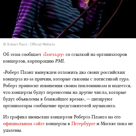
© Robert Plant - Official Website
Об этом сообщает
«Газета.ру»
со ссылкой на организаторов
концертов, корпорацию
PMI
.
«Роберт Плант вынужден отложить два своих российских
концерта из-за причин, которые связаны с логистикой тура.
Роберт приносит извинения своим поклонникам и надеется,
что концерты будут перенесены на другие числа, которые
будут объявлены в ближайшее время», — цитируют
организаторы сообщение представителей музыканта.
Из графика июньских концертов Роберта Планта на его
официальном сайте
концерты в
Петербурге
и Москве пока не
удалены.