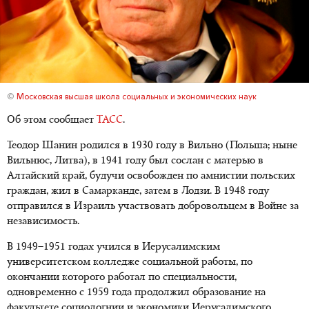
©
Московская высшая школа социальных и экономических наук
Об этом сообщает
ТАСС
.
Теодор Шанин родился в 1930 году в Вильно (Польша; ныне
Вильнюс, Литва), в 1941 году был сослан с матерью в
Алтайский край, будучи освобожден по амнистии польских
граждан, жил в Самарканде, затем в Лодзи. В 1948 году
отправился в Израиль участвовать добровольцем в Войне за
независимость.
В 1949–1951 годах учился в Иерусалимским
университетском колледже социальной работы, по
окончании которого работал по специальности,
одновременно с 1959 года продолжил образование на
факультете социологнии и экономики Иерусалимского