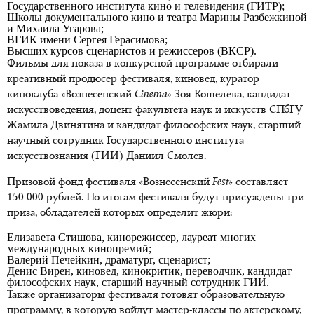
Государственного института кино и телевидения (ГИТР);
Школы документального кино и театра Марины Разбежкиной
и Михаила Угарова;
ВГИК имени Сергея Герасимова;
Высших курсов сценаристов и режиссеров (ВКСР).
Фильмы для показа в конкурсной программе отбирали
креативный продюсер фестиваля, киновед, куратор
киноклуба «Вознесенский
Cinema
» Зоя Кошелева, кандидат
искусствоведения, доцент факультета наук и искусств СПбГУ
Жамила Двинятина и кандидат философских наук, старший
научный сотрудник Государственного института
искусствознания (ГИИ) Даниил Смолев.
Призовой фонд фестиваля «Вознесенский
Fest
» составляет
150 000 рублей. По итогам фестиваля будут присуждены три
приза, обладателей которых определит жюри:
Елизавета Стишова, кинорежиссер, лауреат многих
международных кинопремий;
Валерий Печейкин, драматург, сценарист;
Денис Вирен, киновед, кинокритик, переводчик, кандидат
философских наук, старший научный сотрудник ГИИ.
Также организаторы фестиваля готовят образовательную
программу, в которую войдут мастер-классы по актерскому,