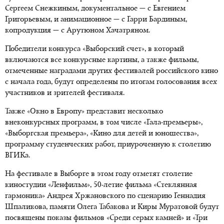
Сергеем Снежкиным, документальное — с Евгением
Григорьевым, и анимационное — с Гарри Бардиным,
копродукция — с Арутюном Хачатряном.
Победители конкурса «Выборский счет», в который
включаются все конкурсные картины, а также фильмы,
отмеченные наградами других фестивалей российского кино
с начала года, будут определены по итогам голосования всех
участников и зрителей фестиваля.
Также «Окно в Европу» представит несколько
внеконкурсных программ, в том числе «Гала-премьеры»,
«Выборгская премьера», «Кино для детей и юношества»,
программу студенческих работ, приуроченную к столетию
ВГИКа.
На фестивале в Выборге в этом году отметят столетие
киностудии «Ленфильм», 50-летие фильма «Стеклянная
гармоника» Андрея Хржановского по сценарию Геннадия
Шпаликова, памяти Олега Табакова и Киры Муратовой будут
посвящены показы фильмов «Среди серых камней» и «Три