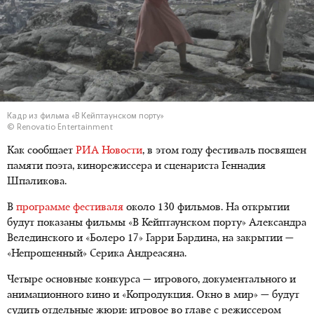
Кадр из фильма «В Кейптаунском порту»
© Renovatio Entertainment
Как сообщает
РИА Новости
, в этом году фестиваль посвящен
памяти поэта, кинорежиссера и сценариста Геннадия
Шпаликова.
В
программе фестиваля
около 130 фильмов. На открытии
будут показаны фильмы «В Кейптаунском порту» Александра
Велединского и «Болеро 17» Гарри Бардина, на закрытии —
«Непрощенный» Серика Андреасяна.
Четыре основные конкурса — игрового, документального и
анимационного кино и «Копродукция. Окно в мир» — будут
судить отдельные жюри: игровое во главе с режиссером