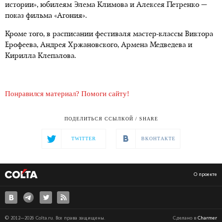
истории», юбилеям Элема Климова и Алексея Петренко —
показ фильма «Агония».
Кроме того, в расписании фестиваля мастер-классы Виктора
Ерофеева, Андрея Хржановского, Армена Медведева и
Кирилла Клепалова.
Понравился материал? Помоги сайту!
ПОДЕЛИТЬСЯ ССЫЛКОЙ / SHARE
TWITTER
ВКОНТАКТЕ
О проекте
© 2012—2026 Colta.ru. Все права защищены.
Сделано в
Charmer