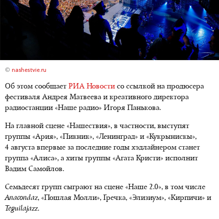
©
nashestvie.ru
Об этом сообщает
РИА Новости
со ссылкой на продюсера
фестиваля Андрея Матвеева и креативного директора
радиостанции «Наше радио» Игоря Панькова.
На главной сцене «Нашествия», в частности, выступят
группы «Ария», «Пикник», «Ленинград» и «Кукрынискы»,
4 августа впервые за последние годы хэдлайнером станет
группа «Алиса», а хиты группы «Агата Кристи» исполнит
Вадим Самойлов.
Семьдесят групп сыграют на сцене «Наше 2.0», в том числе
Anacondaz
, «Пошлая Молли», Гречка, «Элизиум», «Кирпичи» и
Teguilajazz
.