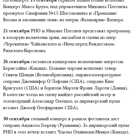
На концерте
15 сентября
скрипач Вадим Репин исполнит
Концерт Макса Бруха, под управлением Михаила Плетнева
прозвучат Симфония №15 Шостаковича и «Прощание
Вотана и заклинание огня» из оперы «Валькирия» Вагнера.
21 сентября
РНО и Михаил Плетнев представят программу,
в которую включены арии, ансамбли и сцены из опер
«Черевички» Чайковского и «Ночь перед Рождеством»
Римского-Корсакова.
26 сентября
состоится концертное исполнение оперетты
Бернстайна «Кандид». Главные партии исполнят тенор
Стивен Шонди (Великобритания), лирико-колоратурное
сопрано Дженнифер О'Лафлин (США), сопрано Ким
Крисуэлл (США) и баритон Мортен Франк Ларсен (Дания).
В качестве чтеца на сцену выйдет российский актер и
телеведущий Александр Олешко, за дирижерский пульт
встанет Джозеф Олефирович США).
30 сентября
сольный концерт в рамках фестиваля даст
сопрано Анджела Георгиу (Румыния). За дирижерский пульт
РНО в этот вечер встанет Чарльз Оливьери-Монро (Канада).