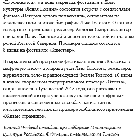
«Каренина и я», а в день закрытия фестиваля в Доме
культуры «Ясная Поляна» состоится встреча с создателями
фильма «История одного назначения», основанном на
малоизвестном эпизоде биографии Льва Толстого. Отрывки
из картины представят режиссер Авдотья Смирнова, автор
сценария Павел Басинский и исполнитель одной из главных
ролей Алексей Смирнов. Премьера фильма состоится
8 июня на фестивале «Кинотавр».
В параллельной программе фестиваля лекция «Классика в
цифровую эпоху» праправнучки Льва Толстого, режиссера,
журналиста, теле- и радиоведущей Феклы Толстой. 10 июня
в новом творческом индустриальном кластере «Октава»,
открывшемcя в Туле весной 2018 года, она расскажет о
классической литературе в эпоху гаджетов и цифровых
процессов, о современных способах навигации по
классическим текстам на примере мобильного приложения
«Живые страницы».
Толстой Weekend проходит при поддержке Министерства
культуры Российской Федерации, правительства Тульской