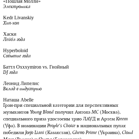
«Пошлая Молли»
Электроника
Kedr Livanskiy
Хип-хоп
Хаски
Лейбл года
Hyperboloid
Событие года
Баттл Oxxxymiron vs. Гнойный
DJ года
Леонид Липелис
Вклад в индустрию
Наташа Abelle
Гран-при специальной категории для перспективных
музыкантов
Young Blood
получил Антоха
MC
(Москва),
специального приза удостоены трио ЛАУД и Артем
Kreem
(Уфа). В номинации
People's Choice
в национальных пулах
победили
Jorjo Liani
(Казахстан),
Ghetto Prime
(Украина),
Cloud