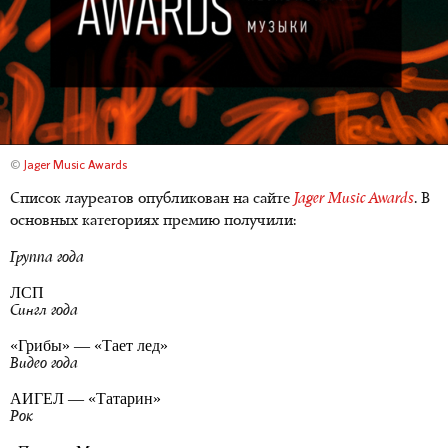
©
Jager Music Awards
Список лауреатов опубликован на сайте
Jager Music Awards
. В
основных категориях премию получили:
Группа года
ЛСП
Сингл года
«Грибы» — «Тает лед»
Видео года
АИГЕЛ — «Татарин»
Рок