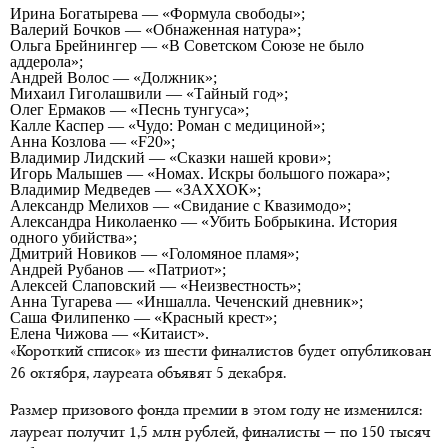
Ирина Богатырева — «Формула свободы»;
Валерий Бочков — «Обнаженная натура»;
Ольга Брейнингер — «В Советском Союзе не было
аддерола»;
Андрей Волос — «Должник»;
Михаил Гиголашвили — «Тайный год»;
Олег Ермаков — «Песнь тунгуса»;
Калле Каспер — «Чудо: Роман с медициной»;
Анна Козлова — «F20»;
Владимир Лидский — «Сказки нашей крови»;
Игорь Малышев — «Номах. Искры большого пожара»;
Владимир Медведев — «ЗАХХОК»;
Александр Мелихов — «Свидание с Квазимодо»;
Александра Николаенко — «Убить Бобрыкина. История
одного убийства»;
Дмитрий Новиков — «Голомяное пламя»;
Андрей Рубанов — «Патриот»;
Алексей Слаповский — «Неизвестность»;
Анна Тугарева — «Иншалла. Чеченский дневник»;
Саша Филипенко — «Красный крест»;
Елена Чижова — «Китаист».
«Короткий список» из шести финалистов будет опубликован
26 октября, лауреата объявят 5 декабря.
Размер призового фонда премии в этом году не изменился:
лауреат получит 1,5 млн рублей, финалисты — по 150 тысяч