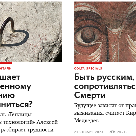
ОНТАЛИ
COLTA SPECIALS
ешает
Быть русским,
оенному
сопротивлятьс
нию
Смерти
ниться?
Будущее зависит от пра
выживания, считает Ки
ль «Теплицы
Медведев
 технологий» Алексей
разбирает трудности
24 ЯНВАРЯ 2023
20510