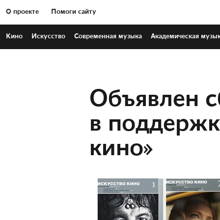
О проекте
Помоги сайту
Кино
Искусство
Современная
музыка
Академическая
музы
Объявлен с
в поддержк
кино»