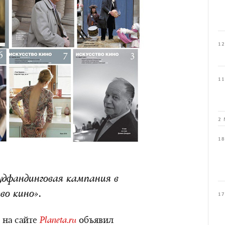
12
11
2 
18
удфандинговая кампания в
во кино».
17
 на сайте
Planeta.ru
объявил