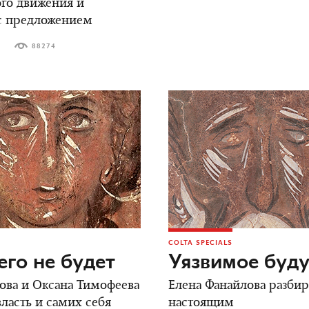
го движения и
с предложением
3
88274
COLTA SPECIALS
го не будет
Уязвимое буд
ова и Оксана Тимофеева
Елена Фанайлова разбир
ласть и самих себя
настоящим