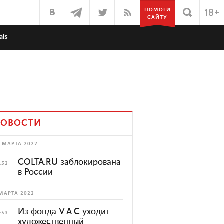
ПОМОГИ
САЙТУ
als
ОВОСТИ
 МАРТА 2022
COLTA.RU заблокирована
:52
в России
МАРТА 2022
Из фонда V-A-C уходит
:53
художественный