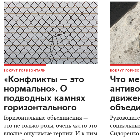
ВОКРУГ ГОРИЗОНТАЛИ
ВОКРУГ ГОРИЗ
«Конфликты — это
Что м
нормально». О
антив
подводных камнях
движе
горизонтального
объеди
Горизонтальные объединения —
Руководите
это не только розы, очень часто это
социальных
вполне ощутимые тернии. И к ним
Сидоренко 