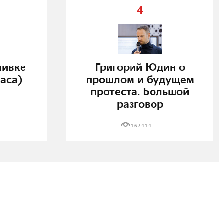
4
нивке
Григорий Юдин о
аса)
прошлом и будущем
протеста. Большой
разговор
167414