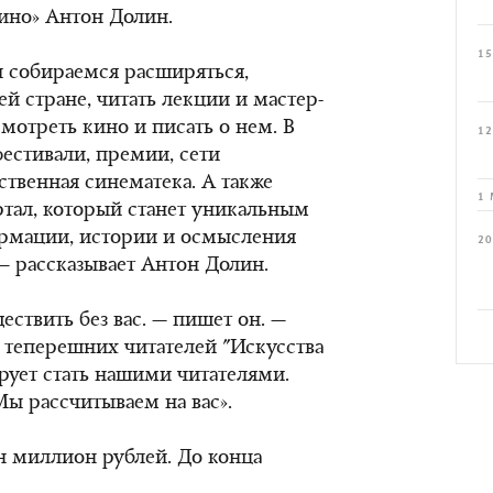
кино» Антон Долин.
15
 собираемся расширяться,
ей стране, читать лекции и мастер-
мотреть кино и писать о нем. В
12
естивали, премии, сети
ственная синематека. А также
1 
тал, который станет уникальным
ормации, истории и осмысления
20
— рассказывает Антон Долин.
ствить без вас. — пишет он. —
 теперешних читателей "Искусства
ирует стать нашими читателями.
Мы рассчитываем на вас».
н миллион рублей. До конца