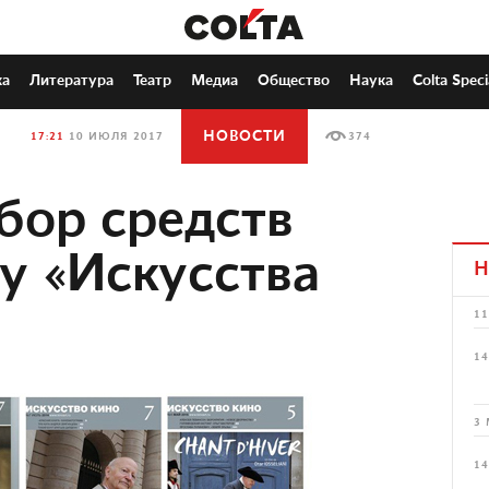
ка
Литература
Театр
Медиа
Общество
Наука
Colta Speci
НОВОСТИ
17:21
10 ИЮЛЯ 2017
374
бор средств
у «Искусства
Н
11
14
3 
14