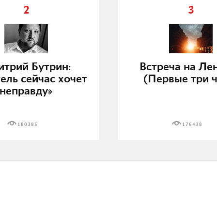
2
3
трий Бутрин:
Встреча на Ле
ель сейчас хочет
(Первые три ч
неправду»
180385
176438