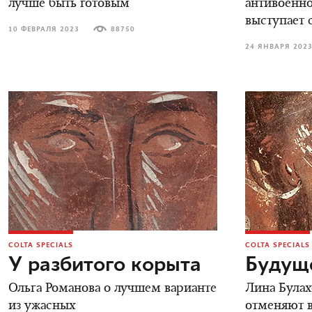
лучше быть готовым
антивоенно
выступает 
10 ФЕВРАЛЯ 2023
88750
24 ЯНВАРЯ 202
COLTA SPECIALS
COLTA SPECIALS
У разбитого корыта
Будуще
Ольга Романова о лучшем варианте
Лина Булах
из ужасных
отменяют в