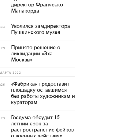
директор Франческо
Манакорда
Уволился замдиректора
:33
Пушкинского музея
Принято решение о
:29
ликвидации «Эха
Москвы»
МАРТА 2022
«Фабрика» предоставит
:26
площадку оставшимся
без работы художникам и
кураторам
Госдума обсудит 15-
:23
летний срок за
распространение фейков
о военных действиях