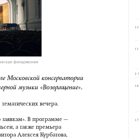
12
11
ческая филармония
2 
але Московской консерватории
18
ерной музыки «Возвращение».
 тематических вечера.
 заявкам». В программе —
17
льсен, а также премьера
итора Алексея Курбатова,