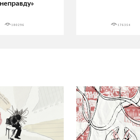
неправду»
180296
176354