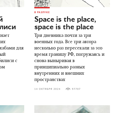
В РАЗЛУКЕ
й
Space is the place,
илиси
space is the place
инает
Три дневника почти за три
ших
военных года. Все три автора
 хабами для
несколько раз пересекали за это
вый
время границу РФ, погружаясь и
билиси с
снова выныривая в
ом
принципиально разных
внутренних и внешних
пространствах
14 ОКТЯБРЯ 2024
97707