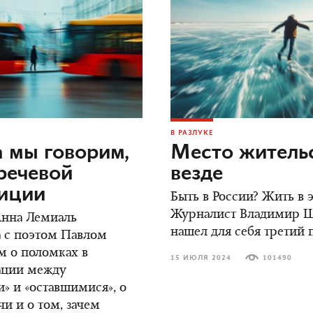
В РАЗЛУКЕ
 мы говорим,
Место жительс
речевой
везде
зиции
Быть в России? Жить в
Журналист Владимир 
Анна Лемиаль
нашел для себя третий 
 с поэтом Павлом
м о поломках в
15 ИЮЛЯ 2024
101490
ции между
» и «оставшимися», о
чи и о том, зачем