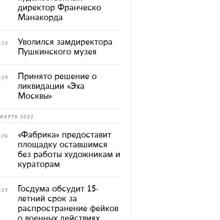
директор Франческо
Манакорда
Уволился замдиректора
:33
Пушкинского музея
Принято решение о
:29
ликвидации «Эха
Москвы»
МАРТА 2022
«Фабрика» предоставит
:26
площадку оставшимся
без работы художникам и
кураторам
Госдума обсудит 15-
:23
летний срок за
распространение фейков
о военных действиях