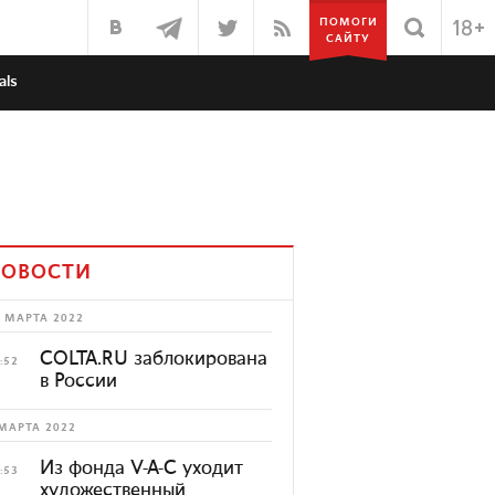
ПОМОГИ
САЙТУ
als
ОВОСТИ
 МАРТА 2022
COLTA.RU заблокирована
:52
в России
МАРТА 2022
Из фонда V-A-C уходит
:53
художественный