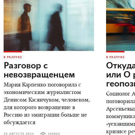
В РАЗЛУКЕ
В РАЗЛУКЕ
Разговор с
Откуда
невозвращенцем
или О 
геопо
Мария Карпенко поговорила с
экономическим журналистом
Социолог 
Денисом Касянчуком, человеком,
поговорила
для которого возвращение в
Арсеньевы
Россию из эмиграции больше не
коммуника
обсуждается
«уехавшими
кризисе ре
20 АВГУСТА 2024
100860