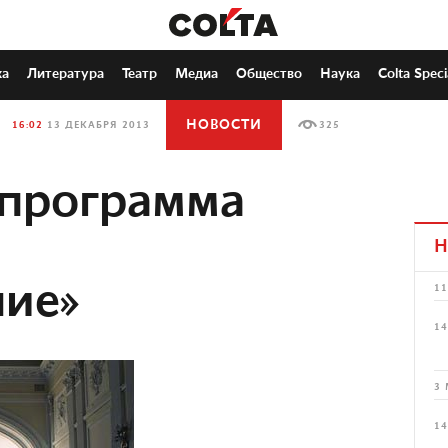
ка
Литература
Театр
Медиа
Общество
Наука
Colta Speci
НОВОСТИ
16:02
13 ДЕКАБРЯ 2013
325
 программа
Н
ние»
11
14
3 
14