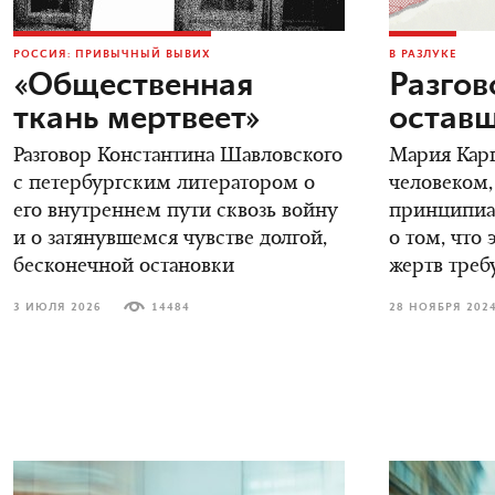
РОССИЯ: ПРИВЫЧНЫЙ ВЫВИХ
В РАЗЛУКЕ
«Общественная
Разгов
ткань мертвеет»
остав
Разговор Константина Шавловского
Мария Карп
с петербургским литератором о
человеком,
его внутреннем пути сквозь войну
принципиал
и о затянувшемся чувстве долгой,
о том, что 
бесконечной остановки
жертв треб
3 ИЮЛЯ 2026
14484
28 НОЯБРЯ 202