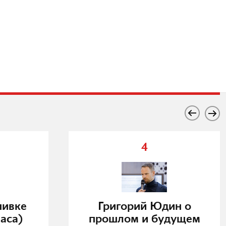
4
нивке
Григорий Юдин о
аса)
прошлом и будущем