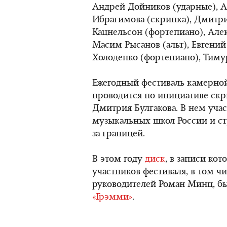
Андрей Дойников (ударные), А
Ибрагимова (скрипка), Дмитри
Кацнельсон (фортепиано), Але
Масим Рысанов (альт), Евгений
Холоденко (фортепиано), Тимур
Ежегодный фестиваль камерно
проводится по инициативе скр
Дмитрия Булгакова. В нем уч
музыкальных школ России и с
за границей.
В этом году
диск
, в записи ко
участников фестиваля, в том ч
руководителей Роман Минц, б
«Грэмми»
.