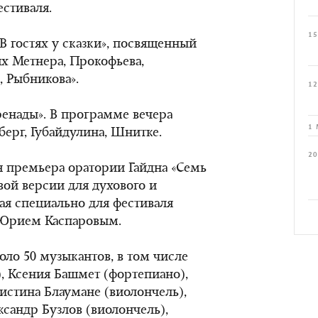
стиваля.
15
В гостях у сказки», посвященный
ях Метнера, Прокофьева,
, Рыбникова».
12
енады». В программе вечера
1 
берг, Губайдулина, Шнитке.
20
я премьера оратории Гайдна «Семь
вой версии для духового и
ая специально для фестиваля
 Юрием Каспаровым.
оло 50 музыкантов, в том числе
, Ксения Башмет (фортепиано),
истина Блаумане (виолончель),
сандр Бузлов (виолончель),