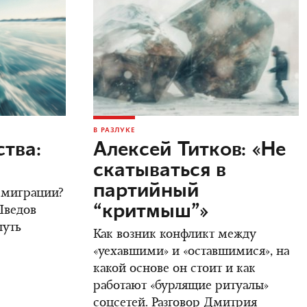
В РАЗЛУКЕ
тва:
Алексей Титков: «Не
скатываться в
партийный
 эмиграции?
“критмыш”»
Шведов
путь
Как возник конфликт между
«уехавшими» и «оставшимися», на
какой основе он стоит и как
работают «бурлящие ритуалы»
соцсетей. Разговор Дмитрия