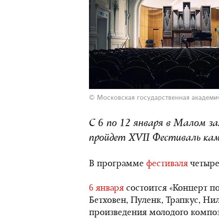
©
Московская государственная академи
С 6 по 12 января в Малом з
пройдет XVII Фестиваль кам
В программе
фестиваля
четыре
6 января
состоится «Концерт по
Бетховен, Пуленк, Трапкус, Ни
произведения молодого композ