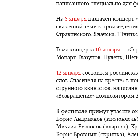
написанного специально для фе
На
8 января
назначен концерт «
сказочной теме в произведени
Стравинского, Яначека, Шнитке
Тема концерта
10 января
— «Сер
Моцарт, Глазунов, Пуленк, Шен
12 января
состоится российска
слов Спасителя на кресте» в но
струнного квинтетов, написанн
«Возврашение» композитором
В фестивале примут участие ок
Борис Андрианов (виолончель)
Михаил Безносов (кларнет), Кр
Борис Бровцын (скрипка), Алек