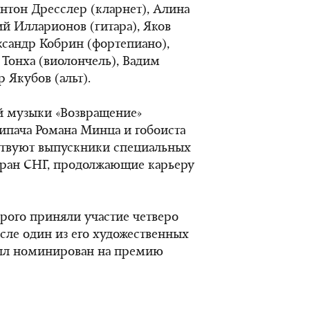
нтон Дресслер (кларнет), Алина
й Илларионов (гитара), Яков
ксандр Кобрин (фортепиано),
 Тонха (виолончель), Вадим
 Якубов (альт).
й музыки «Возвращение»
ипача Романа Минца и гобоиста
аствуют выпускники специальных
тран СНГ, продолжающие карьеру
торого приняли участие четверо
исле один из его художественных
ыл номинирован на премию