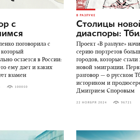
В РАЗЛУКЕ
ор c
Столицы ново
шимся
диаспоры: Тб
енко поговорила с
Проект «В разлуке» нач
 который
серию портретов боль
ьно остается в России:
городов, которые стали
это ему дает и каких
новой эмиграции. Пер
ует взамен
разговор — о русском Т
историком и продюсер
4
100050
Дмитрием Споровым
22 НОЯБРЯ 2024
96721