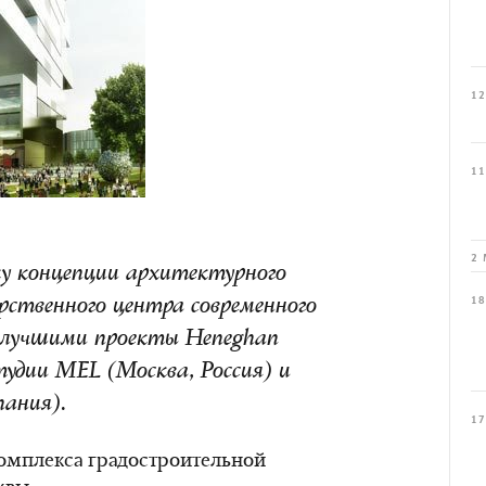
12
11
2 
у концепции архитектурного
18
арственного центра современного
 лучшими проекты Heneghan
cтудии MEL (Москва, Россия) и
пания).
17
мплекса градостроительной