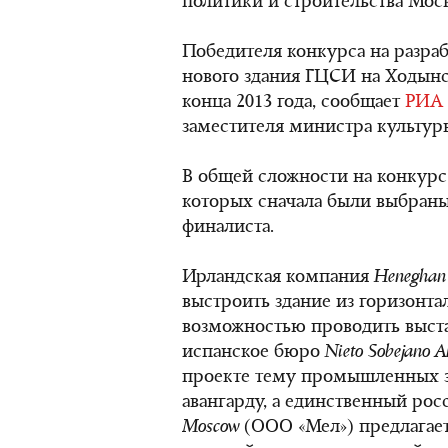
политики и строительства Мос
Победителя конкурса на разра
нового здания ГЦСИ на Ходынс
конца 2013 года, сообщает
РИА 
заместителя министра культур
В общей сложности на конкурс 
которых сначала были выбраны 
финалиста.
Ирландская компания
Heneghan 
выстроить здание из горизонт
возможностью проводить выст
испанское бюро
Nieto Sobejano A
проекте тему промышленных з
авангарду, а единственный ро
Moscow
(ООО «Мел») предлагае