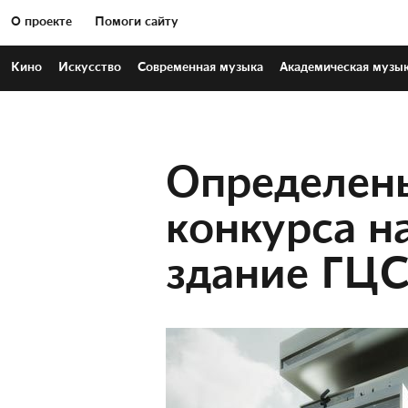
О проекте
Помоги сайту
Кино
Искусство
Современная
музыка
Академическая
музы
Определен
конкурса н
здание ГЦ