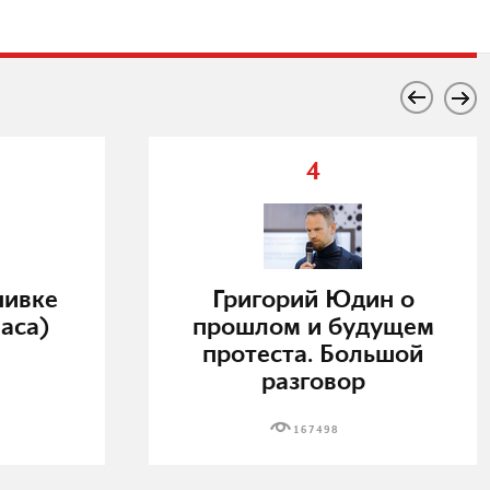
4
нивке
Григорий Юдин о
аса)
прошлом и будущем
протеста. Большой
разговор
167498