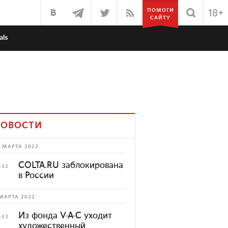
ПОМОГИ
САЙТУ
als
ОВОСТИ
 МАРТА 2022
COLTA.RU заблокирована
:52
в России
МАРТА 2022
Из фонда V-A-C уходит
:53
художественный