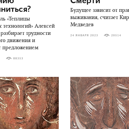
нию
Смерти
ниться?
Будущее зависит от пра
выживания, считает Ки
ль «Теплицы
Медведев
 технологий» Алексей
разбирает трудности
24 ЯНВАРЯ 2023
20514
го движения и
с предложением
3
88353