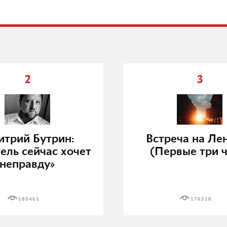
2
3
трий Бутрин:
Встреча на Ле
ель сейчас хочет
(Первые три ч
неправду»
180465
176518