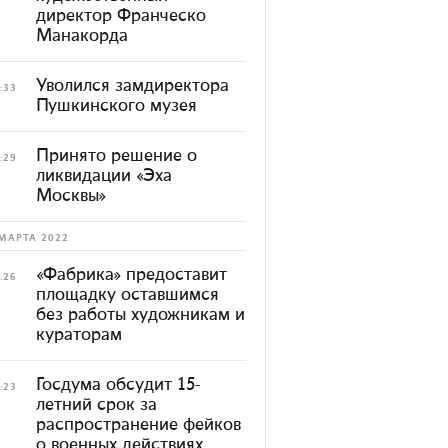
директор Франческо
Манакорда
Уволился замдиректора
:33
Пушкинского музея
Принято решение о
:29
ликвидации «Эха
Москвы»
МАРТА 2022
«Фабрика» предоставит
:26
площадку оставшимся
без работы художникам и
кураторам
Госдума обсудит 15-
:23
летний срок за
распространение фейков
о военных действиях