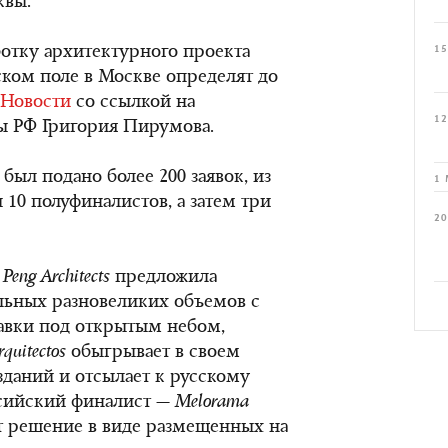
квы.
ботку архитектурного проекта
15
ком поле в Москве определят до
Новости
со ссылкой на
12
ы РФ Григория Пирумова.
был подано более 200 заявок, из
1 
10 полуфиналистов, а затем три
20
Peng Architects
предложила
альных разновеликих объемов с
авки под открытым небом,
rquitectos
обыгрывает в своем
даний и отсылает к русскому
ссийский финалист —
Melorama
т решение в виде размещенных на