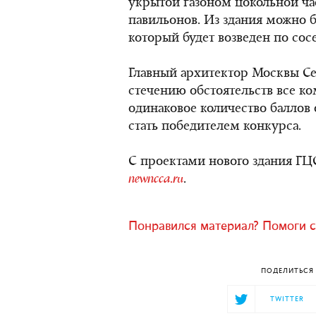
укрытой газоном цокольной ча
павильонов. Из здания можно б
который будет возведен по сосе
Главный архитектор Москвы Се
стечению обстоятельств все к
одинаковое количество баллов
стать победителем конкурса.
С проектами нового здания ГЦ
newncca.ru
.
Понравился материал? Помоги с
ПОДЕЛИТЬСЯ 
TWITTER