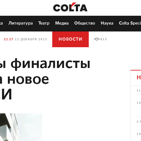
ка
Литература
Театр
Медиа
Общество
Наука
Colta Speci
НОВОСТИ
22:27
12 ДЕКАБРЯ 2013
813
ы финалисты
а новое
Н
СИ
11
14
3 
14