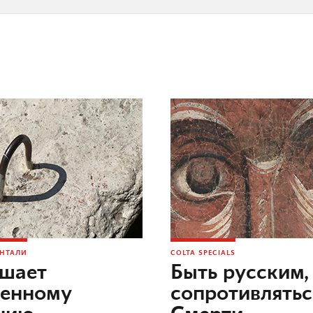
ОНТАЛИ
COLTA SPECIALS
ешает
Быть русским,
оенному
сопротивлятьс