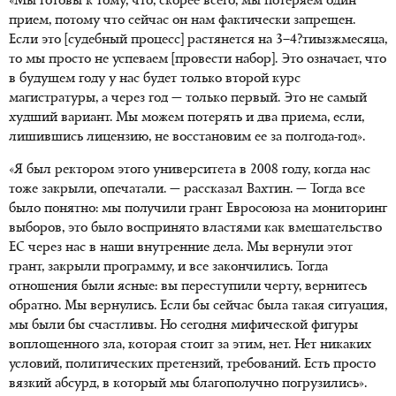
«Мы готовы к тому, что, скорее всего, мы потеряем один
прием, потому что сейчас он нам фактически запрещен.
Если это [судебный процесс] растянется на 3–4?тиызжмесяца,
то мы просто не успеваем [провести набор]. Это означает, что
в будущем году у нас будет только второй курс
магистратуры, а через год — только первый. Это не самый
худший вариант. Мы можем потерять и два приема, если,
лишившись лицензию, не восстановим ее за полгода-год».
«Я был ректором этого университета в 2008 году, когда нас
тоже закрыли, опечатали. — рассказал Вахтин. — Тогда все
было понятно: мы получили грант Евросоюза на мониторинг
выборов, это было воспринято властями как вмешательство
ЕС через нас в наши внутренние дела. Мы вернули этот
грант, закрыли программу, и все закончились. Тогда
отношения были ясные: вы переступили черту, вернитесь
обратно. Мы вернулись. Если бы сейчас была такая ситуация,
мы были бы счастливы. Но сегодня мифической фигуры
воплощенного зла, которая стоит за этим, нет. Нет никаких
условий, политических претензий, требований. Есть просто
вязкий абсурд, в который мы благополучно погрузились».