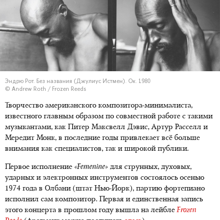
Эндрю Рот. Без названия (Джулиус Истмен). Ок. 1980
© Andrew Roth / Frozen Reeds
Творчество американского композитора-минималиста,
известного главным образом по совместной работе с такими
музыкантами, как Питер Максвелл Дэвис, Артур Расселл и
Мередит Монк, в последние годы привлекает всё больше
внимания как специалистов, так и широкой публики.
Первое исполнение
«Femenine»
для струнных, духовых,
ударных и электронных инструментов состоялось осенью
1974 года в Олбани (штат Нью-Йорк), партию фортепиано
исполнил сам композитор. Первая и единственная запись
этого концерта в прошлом году вышла на лейбле
Frozen