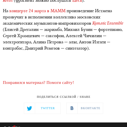
Reeds
(фрагмент можно послушать
здесь
).
На
концерте 24 марта в МАММ
произведение Истмена
прозвучит в исполнении коллектива московских
академических музыкантов-импровизаторов
Kymatic Ensemble
(Елисей Дрегалин — маримба, Михаил Бузин — фортепиано,
Сергей Храмцевич — саксофон, Алексей Чичилин —
электрогитара, Алина Петрова — альт, Антон Изгаги —
контрабас, Дмитрий Ремезов — синтезатор).
Понравился материал? Помоги сайту!
ПОДЕЛИТЬСЯ ССЫЛКОЙ / SHARE
TWITTER
ВКОНТАКТЕ