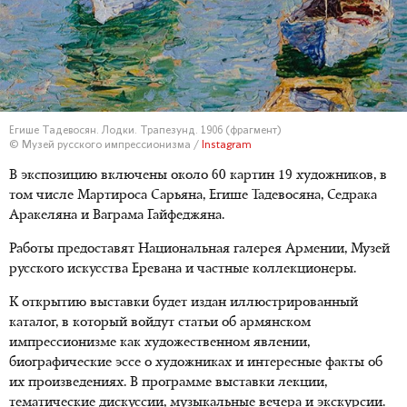
Егише Тадевосян. Лодки. Трапезунд. 1906 (фрагмент)
© Музей русского импрессионизма /
Instagram
В экспозицию включены около 60 картин 19 художников, в
том числе Мартироса Сарьяна, Егише Тадевосяна, Седрака
Аракеляна и Ваграма Гайфеджяна.
Работы предоставят Национальная галерея Армении, Музей
русского искусства Еревана и частные коллекционеры.
К открытию выставки будет издан иллюстрированный
каталог, в который войдут статьи об армянском
импрессионизме как художественном явлении,
биографические эссе о художниках и интересные факты об
их произведениях. В программе выставки лекции,
тематические дискуссии, музыкальные вечера и экскурсии.