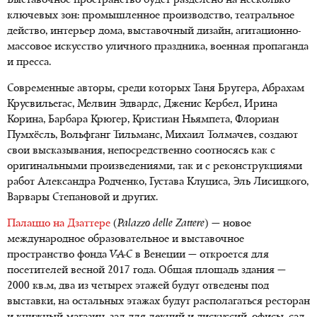
Выставочное пространство будет разделено на несколько
ключевых зон: промышленное производство, театральное
действо, интерьер дома, выставочный дизайн, агитационно-
массовое искусство уличного праздника, военная пропаганда
и пресса.
Современные авторы, среди которых Таня Бругера, Абрахам
Крусвильегас, Мелвин Эдвардс, Дженис Кербел, Ирина
Корина, Барбара Крюгер, Кристиан Ньямпета, Флориан
Пумхёсль, Вольфганг Тильманс, Михаил Толмачев, создают
свои высказывания, непосредственно соотносясь как с
оригинальными произведениями, так и с реконструкциями
работ Александра Родченко, Густава Клуциса, Эль Лисицкого,
Варвары Степановой и других.
Палаццо на Дзаттере
(
Palazzo delle Zattere
) — новое
международное образовательное и выставочное
пространство фонда
V-A-C
в Венеции — откроется для
посетителей весной 2017 года. Общая площадь здания —
2000 кв.м, два из четырех этажей будут отведены под
выставки, на остальных этажах будут располагаться ресторан