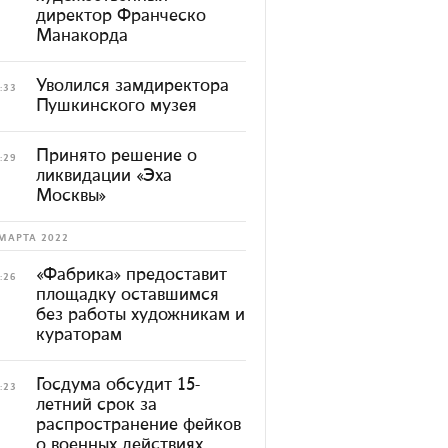
директор Франческо
Манакорда
Уволился замдиректора
:33
Пушкинского музея
Принято решение о
:29
ликвидации «Эха
Москвы»
МАРТА 2022
«Фабрика» предоставит
:26
площадку оставшимся
без работы художникам и
кураторам
Госдума обсудит 15-
:23
летний срок за
распространение фейков
о военных действиях