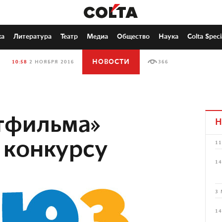
ка
Литература
Театр
Медиа
Общество
Наука
Colta Speci
НОВОСТИ
10:58
2 НОЯБРЯ 2016
366
тфильма»
Н
 конкурсу
11
14
3 
14