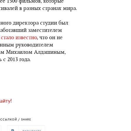
лее 1500 фильмов, которые
тивалей в разных странах мира.
льного директора студии был
 работавший заместителем
я
стало известно
, что он не
венным руководителем
ом Михаилом Алдашиным,
с 2013 года.
айту!
ССЫЛКОЙ / SHARE