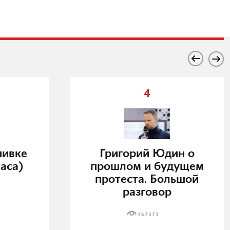
4
нивке
Григорий Юдин о
аса)
прошлом и будущем
протеста. Большой
разговор
167373