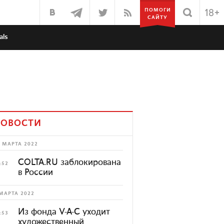
ПОМОГИ
САЙТУ
als
ОВОСТИ
 МАРТА 2022
COLTA.RU заблокирована
:52
в России
МАРТА 2022
Из фонда V-A-C уходит
:53
художественный