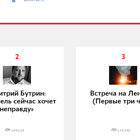
ВКОНТАКТЕ
2
3
трий Бутрин:
Встреча на Ле
ель сейчас хочет
(Первые три ч
неправду»
180339
176396