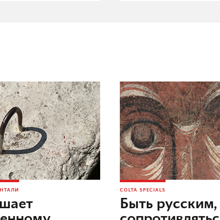
ОНТАЛИ
COLTA SPECIALS
ешает
Быть русским,
оенному
сопротивлятьс