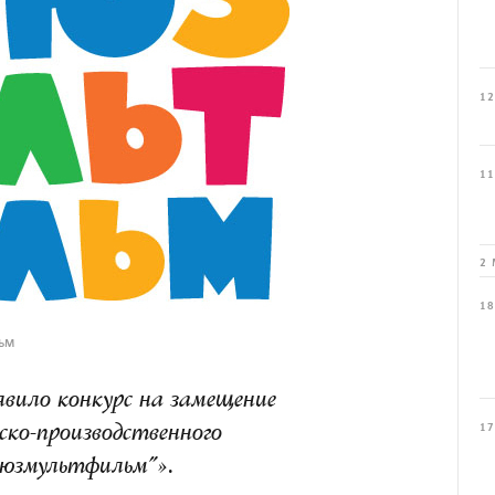
12
11
2 
18
ьм
вило конкурс на замещение
17
ско-производственного
оюзмультфильм"».