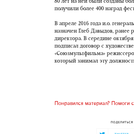
80 лет на ней были созданы бо
получили более 400 наград фес
В апреле 2016 года и.о. генера
назначен Глеб Давыдов, ранее
директора. В середине октябр
подписал договор c художест
«Союзмультфильма» режиссер
который занимал эту должность 
Понравился материал? Помоги с
ПОДЕЛИТЬСЯ 