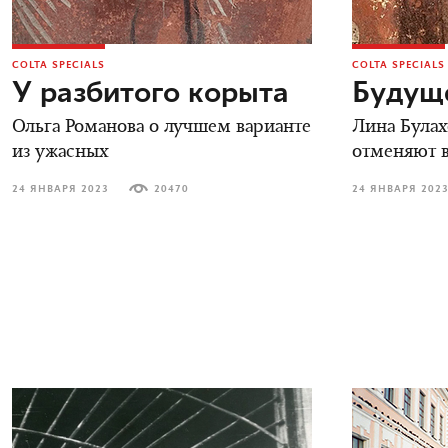
COLTA SPECIALS
COLTA SPECIALS
У разбитого корыта
Будуще
Ольга Романова о лучшем варианте
Лина Булах
из ужасных
отменяют в
24 ЯНВАРЯ 2023
20470
24 ЯНВАРЯ 202