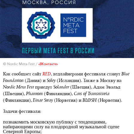
© Nordic Meta Fest /
«ВКонтакте»
Как сообщает сайт
RED
, хедлайнерами фестиваля станут
Blue
Foundation
(Дания) и
Sóley
(Исландия). Также в Москву на
Nordic Meta Fest
приедут
Solander
(Швеция), Адам Эвальд
(Швеция),
Phantom
(Финляндия),
Cats of Transnistria
(Финляндия),
Einar Stray
(Норвегия) и
BLØSH
(Норвегия).
Задачи фестиваля:
познакомить московскую публику с тенденциями,
набирающими силу на плодородной музыкальной сцене
Северной Европы;