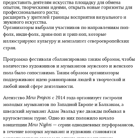
предоставить деятелям искусства площадку для обмена
опытом, творческими идеями, открыть новые горизонты для
профессионального роста;
расширить у зрителей границы восприятия визуального и
звукового искусства.
Организаторы выбрали участников по направлениям поп-
фолк, инди-фолк, дрим-поп и трип-хоп, которые
иллюстрируют культуру и менталитет североевропейских
стран.
Программа фестиваля сбалансирована таким образом, чтобы
количество художников и музыкантов мужского и женского
пола было сопоставимо. Таким образом организаторы
поддерживают идею равноправия людей в творческой и
любой иной сфере деятельности.
Агентство
Meta Projects
с 2014 года оргазнизует гастроли
молодых музыкантов по Западной Европе и Балканам, а
шведский музыкант Адам Эвальд уже дважды побывал в
кругосветном турне. Одно из них положило начало
концепции
Meta Nights
— серии однодневных перформансов,
в течение которых музыкант и художник становятся